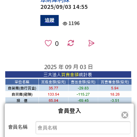
2025/09/03 14:55
1196
0
會員登入
會員名稱