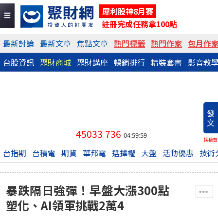
犀利股神8月賽
註冊完成任務拿100點
最新討論
最新文章
焦點文章
熱門標籤
熱門作家
包月作
台股資訊
聚財商城
聚財講座
暢銷排行
精裝套書
影音教
發
文
45033
736
04:59:59
換稿費
台指期
台積電
期貨
華邦電
選擇權
大盤
活動優惠
技術
暴跌隔日強彈！早盤大漲300點
塑化、AI領軍挑戰2萬4