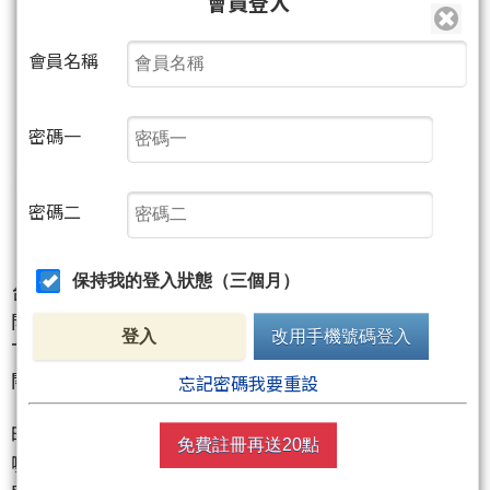
會員登入
會員名稱
密碼一
密碼二
保持我的登入狀態（三個月）
台股在昨日慘跌逾700點後，今日上演強力反彈走勢。
開盤即跳高逾百點，在台積電與鴻海雙雙回穩領軍
登入
改用手機號碼登入
下，盤中一度大漲超過350點，最高逼近24,000點大
關，成功收復月線，市場信心迅速回溫。
忘記密碼我要重設
昨日市場被「美國政府想用晶片補助換股權」的傳言
免費註冊再送20點
嚇壞，大家一度擔心台積電會被入股，結果電子權值