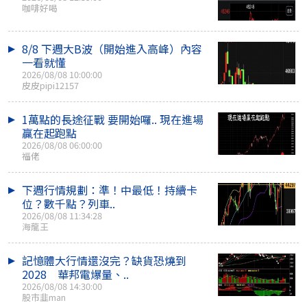
咖啡好喝
8/8 下週大B波（開始進入高峰）內容
一看就懂
2026/08/08 10:00:00
皮皮pipi12157
1萬點的長途征戰 要開始囉.. 現在進場
贏在起跑點
2026/08/08 06:00:00
福佬
下週行情規劃：準！中最低！持續卡
位？數千點？列車..
2026/08/08 11:34:28
海龍王
記憶體大行情還沒完？缺貨恐燒到
2028 華邦電爆量、..
2026/08/08 14:30:00
股市韭man