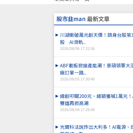
股市韭man
最新文章
川湖衝破萬元創天價！躋身台股第
股 AI滑軌..
2026/08/06 17:32:56
ABF載板掀搶產能潮！景碩領軍大漲
廠訂單一路..
2026/08/05 17:30:49
緯創叩關200元、緯穎獲喊1萬元！
雙雄再掀高潮
2026/08/04 17:26:08
光寶科法說炸出大利多！AI電源、