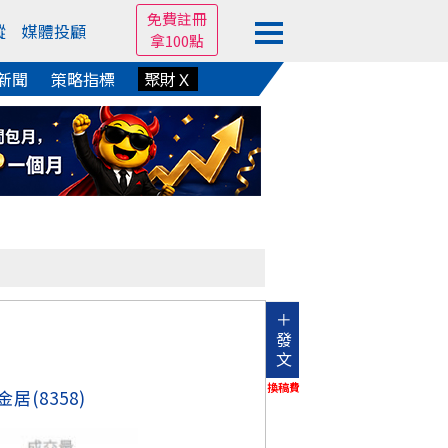
免費註冊
蹤
媒體投顧
拿100點
新聞
策略指標
聚財Ｘ
＋
發
文
換稿費
金居
(8358)