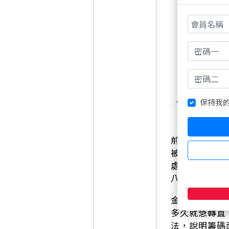
保持我
前陣子人氣爆
被打進處置，
處置限制，每
八漲正式畫下
金居的走勢也
多久就急轉直
法，說明籌碼