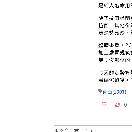
是給人逃命用
除了這兩檔明
拉回。其他像
茂逆勢亮燈、
整體來看，P
加上處置規範
場；沒部位的
今天的走勢算
籌碼沉澱後，
南亞
(1303)
0
本文章只有一頁。