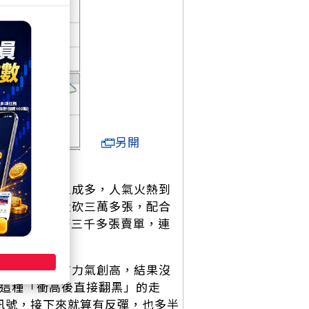
另開
八月就衝了五成多，人氣火熱到
買之後反手大砍三萬多張，配合
2.9元還掛著三千多張賣單，連
本來早盤還有力氣創高，結果沒
成。這種「衝高後直接翻黑」的走
訊號，接下來就算有反彈，也多半