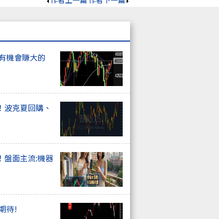
才有機會賺大的
！波克夏回購、
！盤面主流:機器
期待!