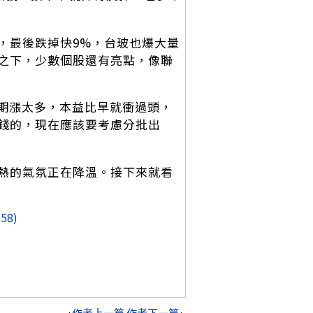
，最後跌掉快9%，台玻也爆大量
之下，少數個股還有亮點，像聯
短期漲太多，本益比早就衝過頭，
錢的，現在應該要考慮分批出
熱的氣氛正在降溫。接下來就看
358)
作者上一篇
作者下一篇