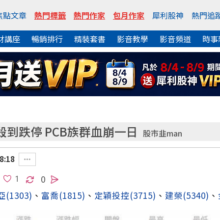
焦點文章
熱門標籤
熱門作家
包月作家
犀利股神
熱門追
財講座
暢銷排行
精裝套書
影音教學
影音頻道
時事
到跌停 PCB族群血崩一日
股市韭man
8:18
0
亞
(1303)
、
富喬
(1815)
、
定穎投控
(3715)
、
建榮
(5340)
、