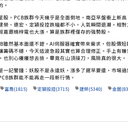
的。
星股，PCB族群今天幾乎是全面倒地。南亞早盤衝上新高
建榮、德宏、定穎投控跌幅都不小，人氣瞬間退潮。相對
毅嘉跟楠梓電也大漲，算是族群裡僅存的強勢股。
CB雖然基本面還不錯，AI伺服器確實帶來需求，但股價
讓籌碼不穩，今天這波急殺其實也算合理修正。手上有賺
，也別心癢癢想去撿，畢竟在山頂接刀，風險真的很大。
是一記警鐘：妖股不是永遠妖，漲多了遲早要還，市場過
PCB族群能不能再走一段新行情。
富喬
(1815)
定穎投控
(3715)
建榮
(5340)
金居
(8