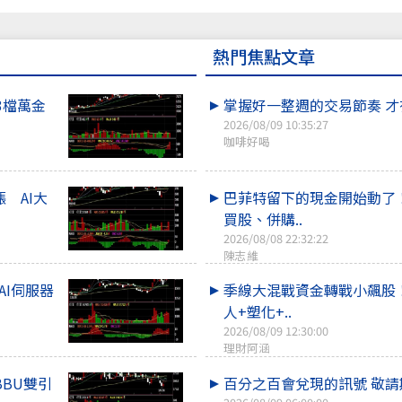
熱門焦點文章
3檔萬金
掌握好一整週的交易節奏 
2026/08/09 10:35:27
咖啡好喝
 AI大
巴菲特留下的現金開始動了
買股、併購..
2026/08/08 22:32:22
陳志維
AI伺服器
季線大混戰資金轉戰小飆股
人+塑化+..
2026/08/09 12:30:00
理財阿涵
BBU雙引
百分之百會兌現的訊號 敬請