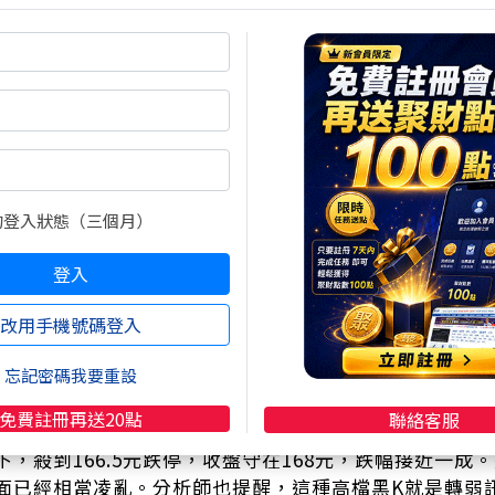
的登入狀態（三個月）
登入
棚的富喬，今天終於踩下煞車。這檔之前一路猛漲、短短
改用手機號碼登入
結果今天直接上演「妖股瞬間變壁虎」的戲碼。外資五連
五分鐘才撮合一次，籌碼一鬆，股價馬上殺到跌停，收在7
忘記密碼我要重設
句點。這速度，真的快到讓人來不及反應。
免費註冊再送20點
聯絡客服
差不多。從五十幾元一路飆到快兩百，今天處置第一天，
下，殺到166.5元跌停，收盤守在168元，跌幅接近一
面已經相當凌亂。分析師也提醒，這種高檔黑K就是轉弱