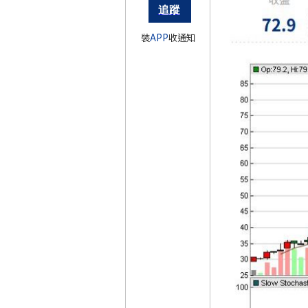
裝
APP
收通知