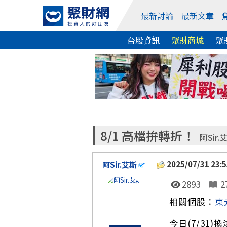
最新討論
最新文章
台股資訊
聚財商城
聚
8/1 高檔拚轉折！
阿Sir.
2025/07/31 23:5
阿Sir.艾斯
2893
2
相關個股：
東
今日(7/31