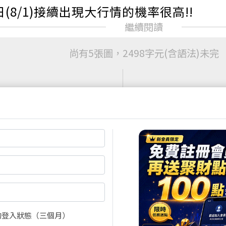
(8/1)接續出現大行情的機率很高!!
尚有5張圖，2498字元(含語法)未完
閱全文
買點數
立即線上購買
超商買真方便
註冊
再送聚財點數
20
點
快速購點
( 刷卡、Line Pay、Apple
Pay、Google Pay )
的登入狀態（三個月）