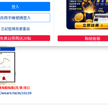
登入
鴻海
(2317)
台積電
(2330)
台指期
阿Sir.艾斯
改用手機號碼登入
忘記密碼我要重設
免費註冊再送20點
聯絡客服
淘股指南(月/季/年)】
//wearn.tw/m/10139