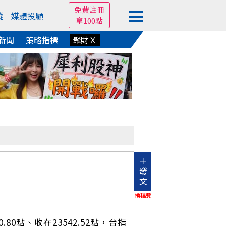
免費註冊
蹤
媒體投顧
拿100點
新聞
策略指標
聚財Ｘ
＋
發
文
換稿費
0點、收在23542.52點，台指