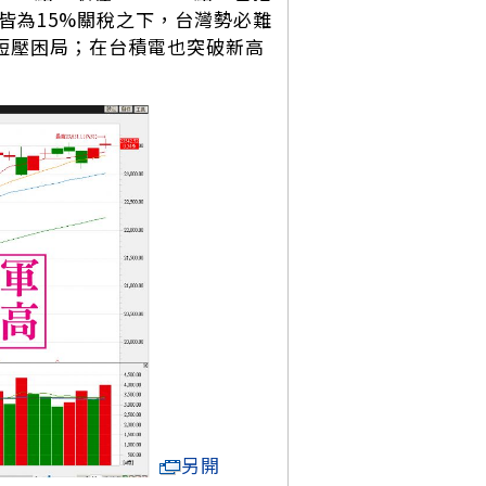
韓皆為15%關稅之下，台灣勢必難
0短壓困局；在台積電也突破新高
另開