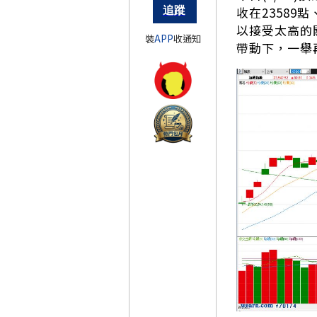
收在23589
以接受太高的
裝
APP
收通知
帶動下，一舉