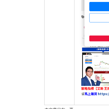
東元
(1504)
0
策略指標【艾斯 王牌
🛒
馬上購買
https: