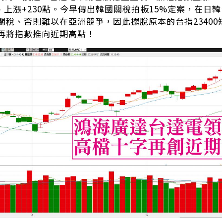
點、上漲+230點。今早傳出韓國關稅拍板15%定案，在日
關稅、否則難以在亞洲競爭，因此擺脫原本的台指2340
再將指數推向近期高點！