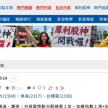
焦點文章
熱門標籤
熱門作家
包月作家
犀利股神
熱門追
財講座
暢銷排行
精裝套書
影音教學
影音頻道
時事
艾斯
3:16
7
35
4
0
(7人)
元
(1504)
、
鴻海
(2317)
、
台積電
(2330)
)換鴻海、廣達、台達電帶動台股穩盤上攻，加權指數上漲+80.8