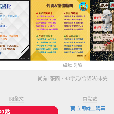
尚有1張圖，43字元(含語法)未完
閱全文
買點數
立即線上購買