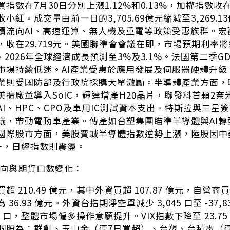
指數在7月30日分別上漲1.12%和0.13%，加權指數收在2
小紅。成交量由前一日的3,705.69億元縮減至3,269
續流向AI、高速運算、無人機及重電等政策受惠族群。
，收在29.719元。美國聯準會會議在即，市場預期利率
5、2026年全球經濟成長預測至3%及3.1%。法國第二季G
市場持續低迷。AI產業受惠於應用發展及伺服器硬體升級，
業則受國防部及行政院採購大單激勵。半導體產業方面，聯
美擴廠並導入SoIC，輝達增產H20晶片，聯發科首顆2
AI、HPC、CPO及車用IC測試資本支出。特斯拉與三星
議，帶動電動車產業。傳產如台塑集團瞄準半導體與AI
國際股市方面，美股費城半導體指數逆勢上漲，陸股因中
走升，日經指數則震盪。
動向與期貨口數變化：
 210.49 億元，其中外資買超 107.87 億元，自營商買
36.93 億元。外資台指期淨空單減少 3,045 口至 -3
36 口，整體市場偏多操作意願提升。VIX指數下降至 23.
個股為：群創、玉山金（連7日買超）、台塑、台積電（