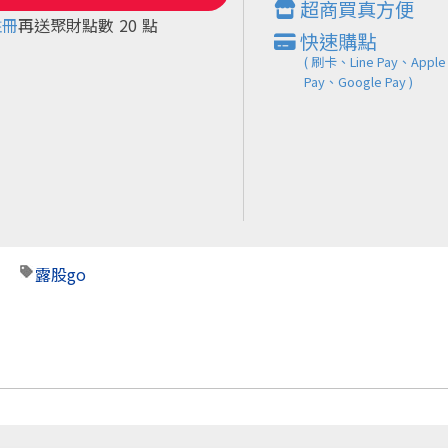
超商買真方便
註冊
再送聚財點數
20
點
快速購點
( 刷卡、Line Pay、Apple
Pay、Google Pay )
露股go