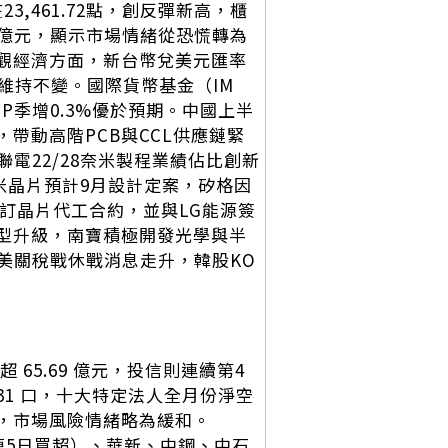
3,461.72點，創反彈新高，櫃
.13億元，顯示市場情緒從恐慌轉為
宏觀經濟方面，新台幣兌美元匯率
將維持不變。國際貨幣基金（IM
DP季增0.3%優於預期。中國上半
帶動高階PCB與CCL供應鏈緊
電22/28奈米製程業績佔比創新
奈米晶片預計9月設計定案，矽格因
簽訂晶片代工合約，並與LG能源簽
轉型升級，南寶積極開發光學與半
美關稅戰休戰消息走升，韓股KO
超 65.69 億元，投信則連續第4
7,831 口，十大特定法人全月份淨空
75，市場風險情緒略為緩和。
連5日買超）、華新、中鋼、中石