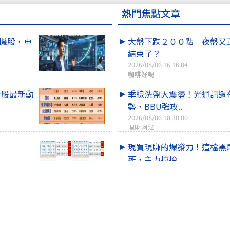
熱門焦點文章
轉機股，車
大盤下跌２００點 夜盤又
結束了？
2026/08/06 16:16:04
咖啡好喝
＆台股最新動
季線洗盤大震盪！光通訊還
勢，BBU強攻..
2026/08/06 18:30:00
理財阿涵
現買現賺的爆發力！這檔黑
死，主力拉抬..
2026/08/06 10:54:57
理財阿涵
季線 電
台股驚魂守季線！機器人漲
體還在燒…..
2026/08/06 19:00:00