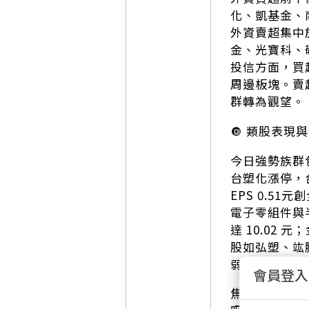
化、凱基金、
外資賣超集中
金、光寶科、
投信方面，買
周邊板塊。賣
群轉為觀望。
🔘 類股表現
今日強勢族群
台塑化漲停，
EPS 0.
電子零組件與半導
達 10.0
股如弘塑、竑
弱勢族群中，
會員登入
焦點個股方面