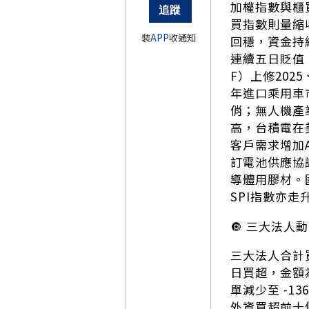
加權指數與櫃買
買指數則量縮收
裝
APP
收通知
回穩，資金持
連續五日貶值
F）上修202
年進口乘用車
俏；無人機產
高，台積電在
客戶需求增加
訂電池供應協
導體用膠材。
SPI指數亦
🔘 三大法人
三大法人合計買超
日買超，金額為 
單減少至 -1
外資買超前十