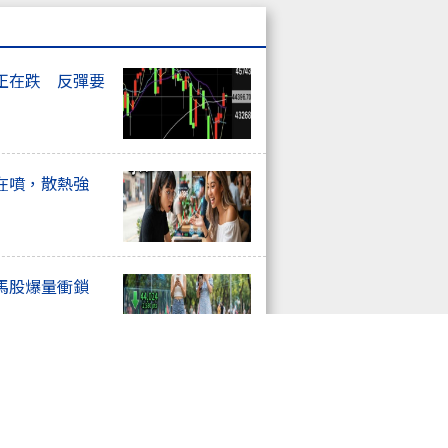
正在跌 反彈要
在噴，散熱強
馬股爆量衝鎖
停潮爆發，記憶