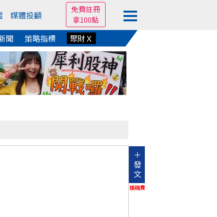
免費註冊
蹤
媒體投顧
拿100點
新聞
策略指標
聚財Ｘ
＋
發
文
換稿費