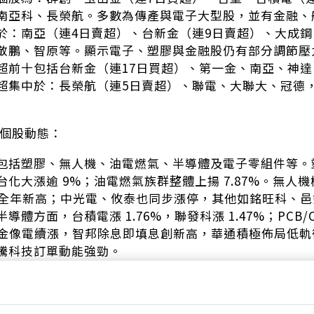
南亞科、長榮航。多數為傳產與電子大型股，並有金融、
於：南亞（連4日賣超）、台新金（連9日賣超）、大成
敬鵬、智原等。顯示電子、塑膠與金融股仍有部分調節壓
超前十包括台新金（連17日買超）、第一金、南亞、神
超集中於：長榮航（連5日賣超）、聯電、大聯大、冠德
與個股動態：
包括塑膠、無人機、油電燃氣、半導體及電子零組件等。塑膠
台化大漲逾 9%；油電燃氣族群整體上揚 7.87%。無人
51元創全年新高；中光電、攸泰也同步漲停，其他如銘旺科、
體方面，台積電漲 1.76%，聯發科漲 1.47%；PCB/C
2 元；金像電續漲，智邦除息即填息創新高，華通積極佈局
騰科技訂單動能強勁。
光電股表現疲軟，玉晶光因營收與獲利不佳下跌，Q3營收
，成交值前五大為台積電、雷虎、富喬、南亞、金居，皆