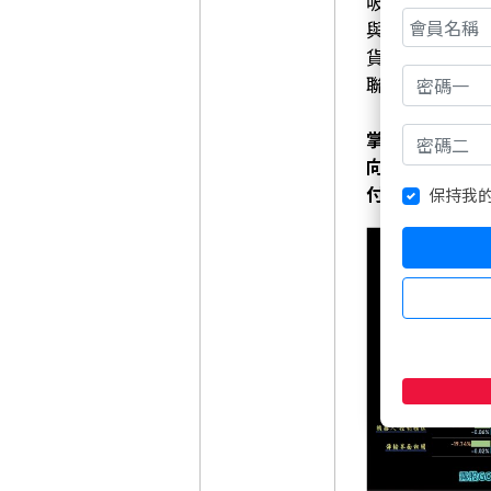
吸引市場關注：
與CPO需求
貨；鴻海與東
聯亞、共信-
掌握盤面題材
向、主力波段
付少少的聚財
保持我