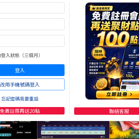
聯電 Q2 獲利季增 14%，製程結構改善；旺宏連8季
強勁，皆提高資本支出；國巨營收優於預期但毛利略受壓；美
元策略聯盟，共搶AI資料中心；是方推AI水冷機房解決方案
KY、桓達、定穎投控、南寶等亦有亮眼獲利與產能成長題
、短線想賺5%跟著法人走；主力通關密碼抱緊波段15~2
焦點股、外資投信買賣重點
點 就能一目了然
的登入狀態（三個月）
登入
改用手機號碼登入
忘記密碼我要重設
免費註冊再送20點
聯絡客服