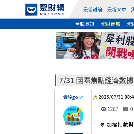
最新討論
最新文章
台股資訊
聚財商城
聚
7/31 國際焦點經濟數
2025/07/31 08:4
露股go
1267
0
🔘 加權指數