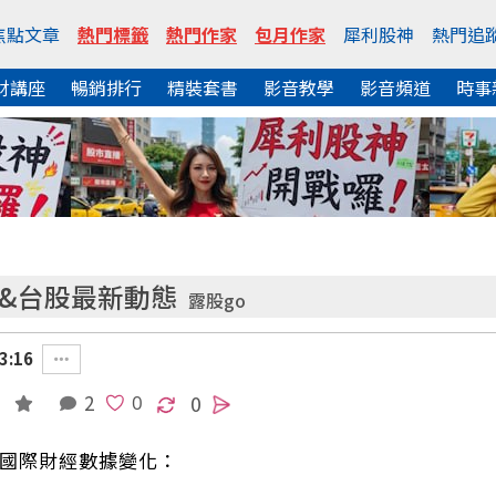
焦點文章
熱門標籤
熱門作家
包月作家
犀利股神
熱門追
財講座
暢銷排行
精裝套書
影音教學
影音頻道
時事
據&台股最新動態
露股go
3:16
2
0
與國際財經數據變化：