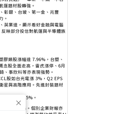
航運題材股轉強。
鋼、彰銀、台玻、第一金、兆豐
力。
達、英業達，顯示看好金融與電腦
，反映部分投信對航運與半導體族
類股漲幅達 7.96%，台塑、
機概念股全面走高，雷虎漲停、6月
邑錡、事欣科等亦表現強勢。
CL股如台光電漲 3%，Q2 EPS
低軌衛星與高階應用。先進封裝題材
預估季減近25%。
×
伴隨股價上揚。個別企業財報亦