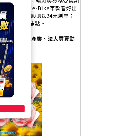
虧損但力拚轉盈；精測與矽格受惠AI
利達推出新e-Bike車款看好出
，上半年每股賺8.24元創高；
材，成為市場焦點。
0% 每日重點產業、法人買賣動