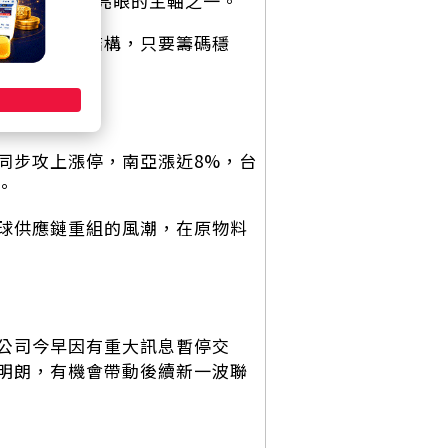
，成為盤面最亮眼的主軸之一。
性與高毛利結構，只要籌碼穩
的代表。
同步攻上漲停，南亞漲近8%，台
。
球供應鏈重組的風潮，在原物料
公司今早因有重大訊息暫停交
明朗，有機會帶動後續新一波聯