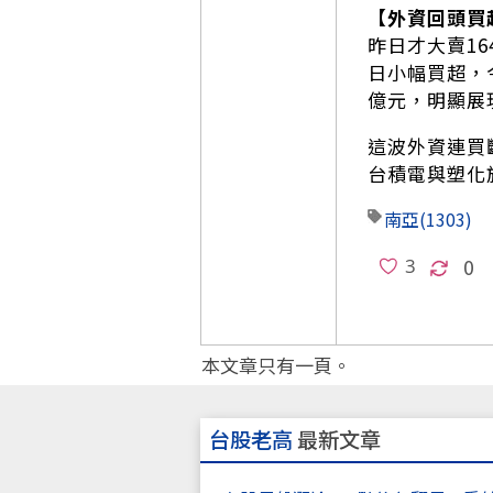
【外資回頭買
昨日才大賣1
日小幅買超，今
億元，明顯展
這波外資連買
台積電與塑化
南亞
(1303)
0
本文章只有一頁。
台股老高
最新文章