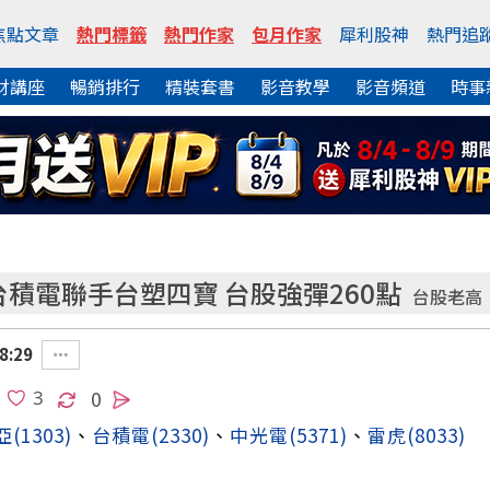
焦點文章
熱門標籤
熱門作家
包月作家
犀利股神
熱門追
財講座
暢銷排行
精裝套書
影音教學
影音頻道
時事
台積電聯手台塑四寶 台股強彈260點
台股老高
8:29
0
亞
(1303)
、
台積電
(2330)
、
中光電
(5371)
、
雷虎
(8033)