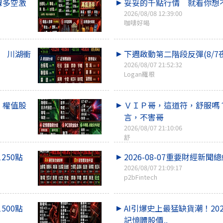
線多空激
妥妥的千點行情 就看你想
2026/08/08 12:39:00
咖啡好喝
點 川湖衝
下週啟動第二階段反彈(8/7
2026/08/07 21:52:32
Logan羅根
！權值股
ＶＩＰ哥，這道符，舒服嗎
言，不害哥
2026/08/07 21:10:06
舒
1250點
2026-08-07重要財經新聞
2026/08/07 21:09:17
p2bFintech
1500點
AI引爆史上最猛缺貨潮！20
記憶體股價..