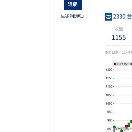
裝
APP
收通知