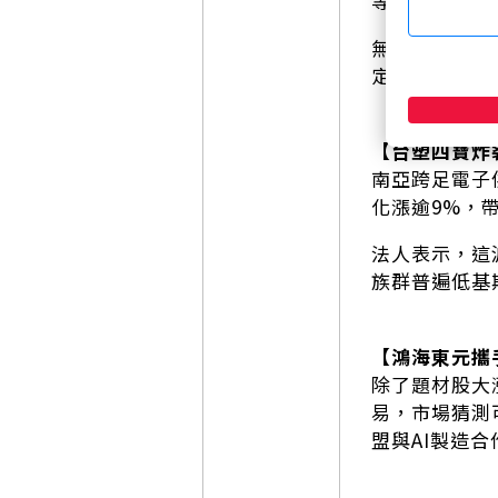
等全數鎖漲停
無人機題材本
定、訂單利多
【台塑四寶炸
南亞跨足電子
化漲逾9%，
法人表示，這
族群普遍低基
【鴻海東元攜
除了題材股大
易，市場猜測
盟與AI製造