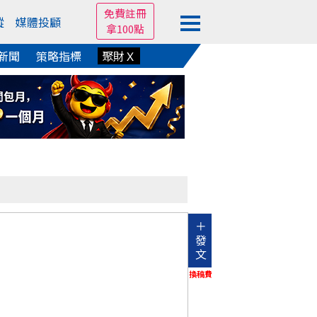
免費註冊
蹤
媒體投顧
拿100點
新聞
策略指標
聚財Ｘ
＋
發
文
換稿費