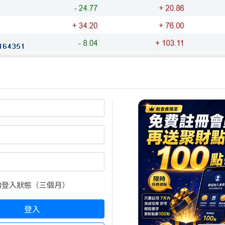
 台積電拉台指數 台股強彈站回均線】
1日對台關稅大限逼近，雖然具體細節還沒出爐，但市場
台股就擺脫昨天重挫的陰霾，在台積電強勢點火下，一路走
3,461，不只一口氣站回5日跟10日均線，也讓技術面短
是台積電，今日大漲20元收在1,155元，盤中一度摸到1
，接下來如果關稅拍板結果真的低於2成，台股很有機會
續，台積電的表現絕對是關鍵觀察指標。
的登入狀態（三個月）
工再飛升 市場焦點不墜】
登入
500億元無人機採購預算，引爆台灣軍工供應鏈第二波行