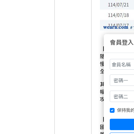
會員登入
【消息面轉暖
隨著美國8月
慢鈍化。今日
全場最高點2
其中最大功臣就
幅。法人認為
攻勢能不能延
保持我
【無人機與軍
國防部釋出近