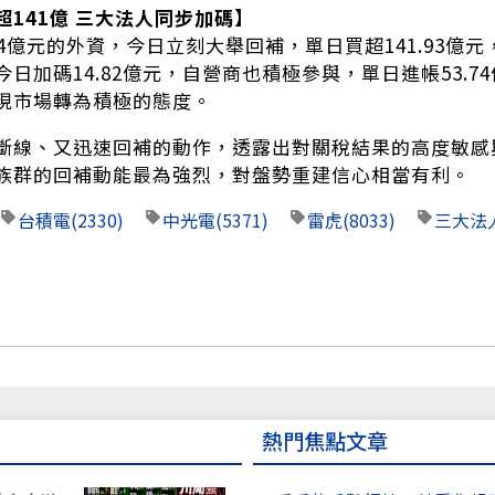
超141億 三大法人同步加碼】
64億元的外資，今日立刻大舉回補，單日買超141.93億
日加碼14.82億元，自營商也積極參與，單日進帳53.7
現市場轉為積極的態度。
斷線、又迅速回補的動作，透露出對關稅結果的高度敏感
族群的回補動能最為強烈，對盤勢重建信心相當有利。
台積電
(2330)
中光電
(5371)
雷虎
(8033)
三大法
熱門焦點文章