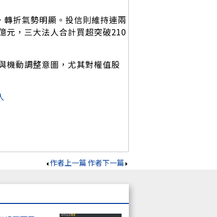
元，轉折氣勢明顯。投信則維持連兩
4億元，三大法人合計買超突破210
與機動調整意圖，尤其對權值股
人
作者上一篇
作者下一篇