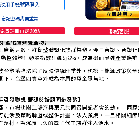
，漢翔、事欣科、長榮航太也續強上攻，漲幅逾4%以上
改用手機號碼登入
周來持續吸引短線資金卡位，法人點名此族群具政策延續
忘記密碼我要重設
持續釋出，有望成為2024下半年軍工族群中具備續航力
免費註冊再送20點
聯絡客服
裂 塑化股齊聲慶功】
供應鏈見效，推動整體塑化族群爆發。今日台塑、台塑化
帶動整體塑化類股指數狂飆近8%，成為盤面最強產業族群
波台塑系強漲除了反映傳統旺季外，也搭上能源政策與全
期下，台塑四寶意外成為本周的資金聚焦地。
手引發聯想 籌碼與話題同步發酵】
漲，市場也關注鴻海與東元共同召開記者會的動向。兩家
可能涉及策略聯盟或整併計畫。法人預期，一旦相關細節
合作題材，為沉寂已久的電子代工族群注入活水。