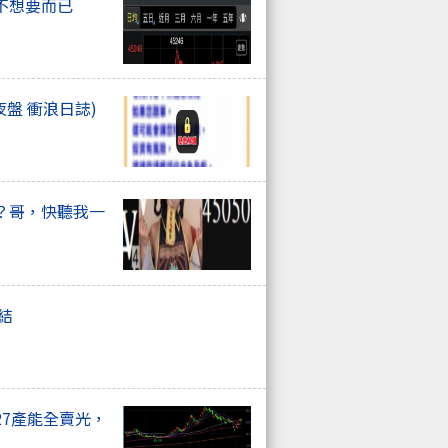
不想要而已
夜盤 衝浪日誌)
？哥，快聽我一
總結
27產能全賣光，