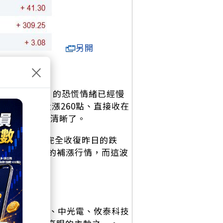
另開
×
對「最壞劇本」的恐慌情緒已經慢
高，終場大漲260點、直接收在
線止穩的訊號更清晰了。
,160，幾乎完全收復昨日的跌
迎來一波像樣的補漲行情，而這波
情。今日雷虎、中光電、攸泰科技