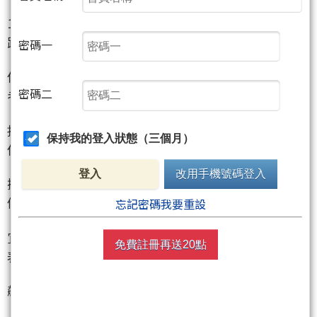
10。回想當初自己也是股市小白從網路上慢慢學習各
路大神的文章，到現在已經建立一套獨屬於我的操
密碼一
作手法，也該留下一些心得給有心學習股市的人參
密碼二
考。基本上會慢慢分享一些我覺得基礎且重要的股市
投資概念，期許各位這些基本看完，能建立初步的操
保持我的登入狀態（三個月）
作手法，也能從我過去的成功與失敗，轉化成自己
登入
改用手機號碼登入
操作的邏輯，基本上過去實戰的操作會講到個股的定
價會稍微貴一點，基礎理論跟思考邏輯會比較便
忘記密碼我要重設
宜。原則上這是紀念專欄就只談從1到10經歷，不會發
免費註冊再送20點
表對現在行情的看法，所以想看現在股市看法跟
飆股的我就先勸退了。