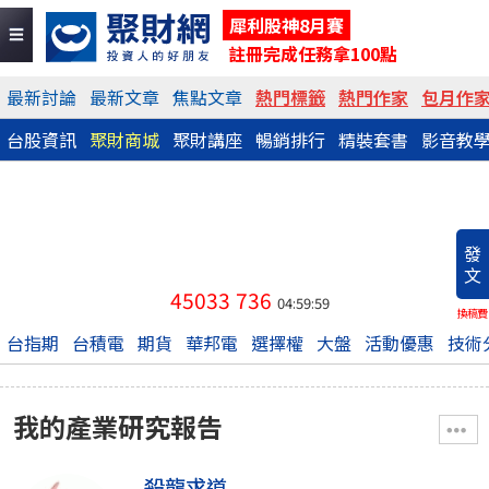
犀利股神8月賽
註冊完成任務拿100點
最新討論
最新文章
焦點文章
熱門標籤
熱門作家
包月作
台股資訊
聚財商城
聚財講座
暢銷排行
精裝套書
影音教
發
文
45033
736
04:59:59
換稿費
台指期
台積電
期貨
華邦電
選擇權
大盤
活動優惠
技術
我的產業研究報告
殺龍求道