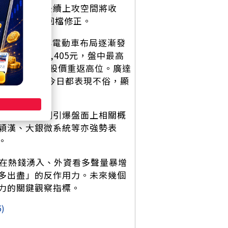
，預估指數後續上攻空間將收
接下來恐進入回檔修正。
在AI伺服器與電動車布局逐漸發
盤開高至1,405元，盤中最高
，買盤穩健支撐股價重返高位。廣達
之上，連聯電今日都表現不俗，顯
觀看法，立刻引爆盤面上相關概
穎漢、大銀微系統等亦強勢表
。
但在熱錢湧入、外資看多聲量暴增
多出盡」的反作用力。未來幾個
力的關鍵觀察指標。
5)