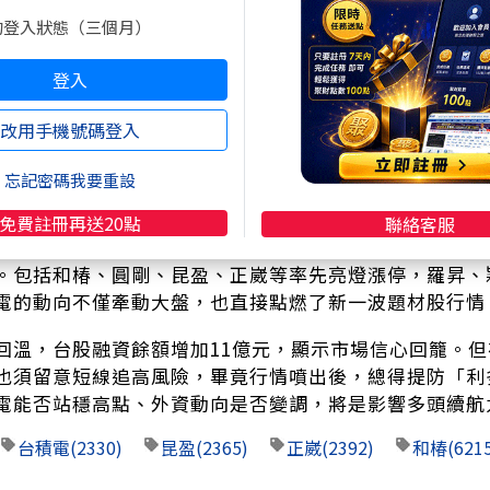
形成套牢壓力，加上週五本就是獲利了結賣壓偏重的日子
的登入狀態（三個月）
有望放大至4300億元左右，反映「出量見高」的訊號，
登入
枝獨秀之外，其他大型權值股也紛紛加入上攻行列。鴻海
上165元關卡，日內漲幅逼近1%。聯發科表現亦不遜色，早
改用手機號碼登入
0元，展現市場對其AI手機晶片與邊緣運算技術的高度期待
回補，盤中最高來到276元；日月光投控也穩守在154元
忘記密碼我要重設
全面回溫。
免費註冊再送20點
聯絡客服
，台積電在法說會中特別釋出對自動化與機器人領域的樂
。包括和椿、圓剛、昆盈、正崴等率先亮燈漲停，羅昇、
電的動向不僅牽動大盤，也直接點燃了新一波題材股行情
回溫，台股融資餘額增加11億元，顯示市場信心回籠。
也須留意短線追高風險，畢竟行情噴出後，總得提防「利
電能否站穩高點、外資動向是否變調，將是影響多頭續航
台積電
(2330)
昆盈
(2365)
正崴
(2392)
和椿
(621