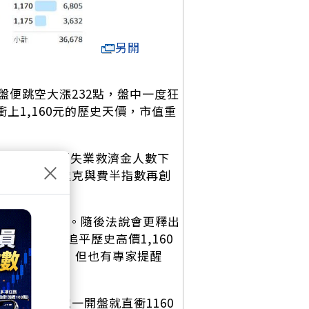
另開
便跳空大漲232點，盤中一度狂
衝上1,160元的歷史天價，市值重
6%，搭配初領失業救濟金人數下
×
收紅，那斯達克與費半指數再創
上最強Q2紀錄。隨後法說會更釋出
一路強攻，追平歷史高價1,160
至1,280元，但也有專家提醒
尤其台積電一開盤就直衝1160