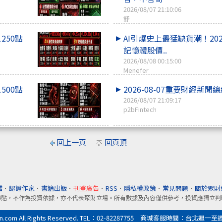
2026/08/07 21:10:06
舒
1250點
AI引爆史上最猛缺貨潮！20
記憶體股價..
2026/08/08 00:15:00
Menefer
1500點
2026-08-07重要財經新聞
2026/08/07 21:09:17
p2bFintech
回上一頁
回頁頂
檔
．
認證作家
．
書籍出版
．
刊登廣告
．
RSS
．
隱私權政策
．
常見問題
．
關於聚財
轉貼，不作為投資依據，亦不代表聚財立場。所有數據及內容僅供參考，投資應獨立判
All Rights Reserved. TEL：02-82287755 商城客服時間：台北週一至週五9:0