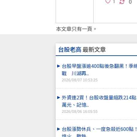
0
本文章只有一頁。
台股老高
最新文章
台股早盤漲逾400點後急翻黑！季
戰 川湖再..
2026/08/07 10:53:25
外資連2買！台股收盤量縮跌214
萬元、記憶..
2026/08/06 16:05:55
台股漲勢休兵、一度急殺近600點
熄火 散熱..