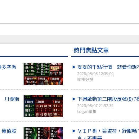
熱門焦點文章
線多空激
妥妥的千點行情 就看你想
2026/08/08 12:39:00
咖啡好喝
點 川湖衝
下週啟動第二階段反彈(8/7
2026/08/07 21:52:32
Logan羅根
！權值股
ＶＩＰ哥，這道符，舒服嗎
言，不害哥