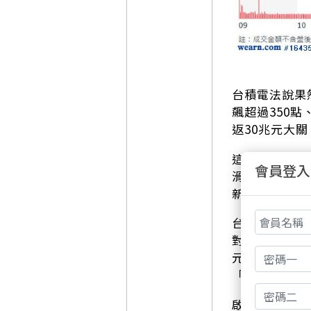
台積電法說果
飆超過350點
返30兆元大
這波漲勢背後
會員登入
滑至三個月低
新高，也讓台積
台積電昨晚公
對AI需求與先
元，對大盤貢
「看多不一定
啟發投顧分析