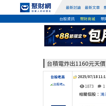
最新討論
最新文章
台股資訊
聚財商城
聚
台積電炸出1160元天
2025/07/18 11:1
台股老高
1873
1
相關個股：
鴻