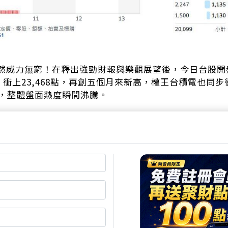
然威力無窮！在釋出強勁財報與樂觀展望後，今日台股開盤
、衝上23,468點，再創五個月來新高，權王台積電也同步
關，整體盤面熱度瞬間沸騰。
，美股的強勁表現是助攻主因。美國6月零售銷售月增0.
點，反映出美國內需與就業市場穩健。美股四大指數全面
電ADR同步飆升3.36%，直接點燃今日開盤氣勢。
布第二季財報，每股盈餘（EPS）高達15.36元，刷新史
進製程展望正面看法，激勵今早開盤股價跳空至1,155元後
獻逾200點漲幅。法人同步追捧，外資更一舉將目標價調升
做多」，不排除是邊喊邊賣的出貨操作。
師郭憲政直言，雖然今日指數氣勢如虹，但高點恐已出現。