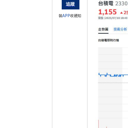
裝
APP
收通知