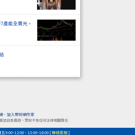
27產能全賣光，
總結
網
．
加入聚財網作家
斷並自負風險，聚財不負任何法律相關責任
0~12:00、13:00~18:00 [
聯絡客服
]