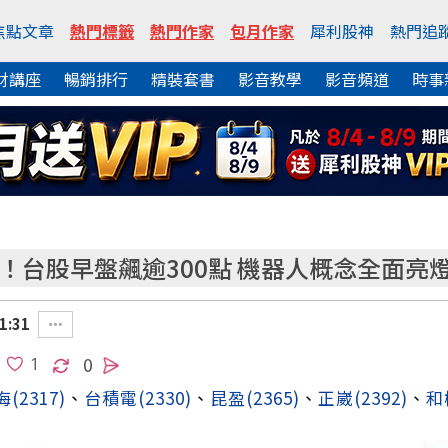
焦點文章
熱門標籤
熱門作家
包月作家
犀利股神
熱門追
財講座
暢銷排行
精裝套書
影音教學
影音頻道
時事
價！台股早盤飆逾300點 機器人概念全面亮
1:31
0
海
(2317)
、
台積電
(2330)
、
昆盈
(2365)
、
正崴
(2392)
、
和