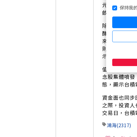
元，短線可能
保持我
斂，成交量則
除了台積電一
酵下，股價站
來到1,41
則獲資金點火
示電子權值股
值得一提的是
念股集體噴發
態，顯示台積
資金面也同步
之際，投資人
交易日，台積
鴻海
(2317)