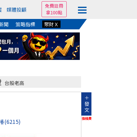
免費註冊
蹤
媒體投顧
拿100點
新聞
策略指標
聚財Ｘ
燈
台股老高
＋
發
文
換稿費
椿
(6215)