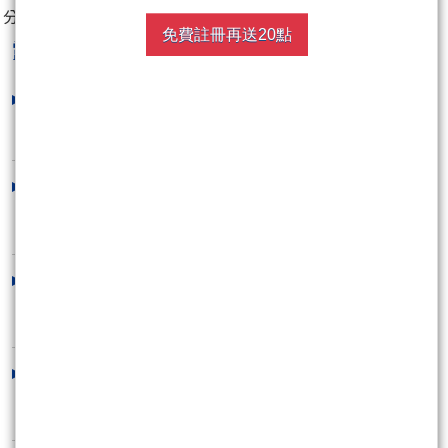
分享至：
免費註冊再送20點
露股go
最新文章
非農數據連環爆雷！初值一路下修，降
息交易恐押錯方..
2026/08/08 21:39:34
2026-08-08 國際焦點經濟數據＆台股
最新動態｜
2026/08/08 12:03:18
08/07 盤後解析｜量縮翻黑失守季線
資金轉向金融與..
2026/08/08 01:15:32
2026-08-02 國際焦點經濟數據＆台股
最新動態
2026/08/07 08:19:27