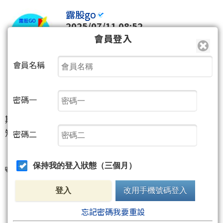
露股go
2025/07/11 08:52
會員登入
1505
會員名稱
3
人
密碼一
期貨中波往 22722 推進，
短期會在25666 混一陣子
密碼二
保持我的登入狀態（三個月）
期貨
露股go
登入
改用手機號碼登入
3
人
忘記密碼我要重設