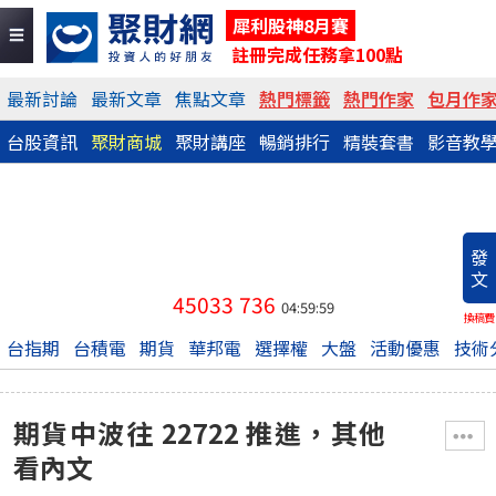
犀利股神8月賽
註冊完成任務拿100點
最新討論
最新文章
焦點文章
熱門標籤
熱門作家
包月作
台股資訊
聚財商城
聚財講座
暢銷排行
精裝套書
影音教
發
文
45033
736
04:59:59
換稿費
台指期
台積電
期貨
華邦電
選擇權
大盤
活動優惠
技術
期貨中波往 22722 推進，其他
看內文