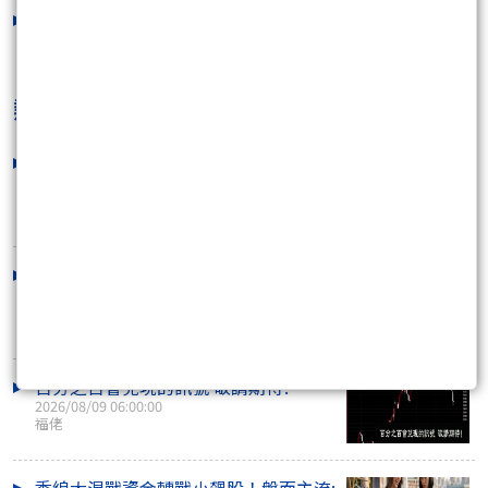
就是要漲 _ 高獲利強勢股
2026/08/07 07:52:07
熱門焦點文章
掌握好一整週的交易節奏 才有機會賺大
的
2026/08/09 10:35:27
咖啡好喝
巴菲特留下的現金開始動了！波克夏回
購、買股、併購..
2026/08/08 22:32:22
陳志維
百分之百會兌現的訊號 敬請期待!
2026/08/09 06:00:00
福佬