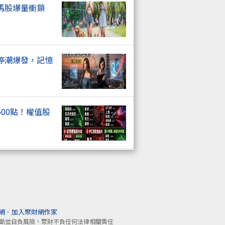
馬股爆量衝鎖
停潮爆發，記憶
00點！權值股
網
．
加入聚財網作家
斷並自負風險，聚財不負任何法律相關責任