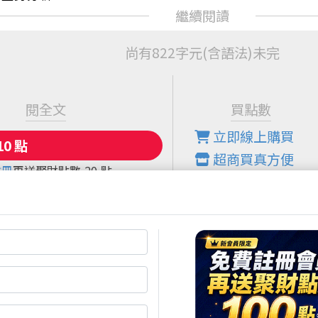
尚有822字元(含語法)未完
閱全文
買點數
立即線上購買
超商買真方便
註冊
再送聚財點數
20
點
快速購點
( 刷卡、Line Pay、Apple
Pay、Google Pay )