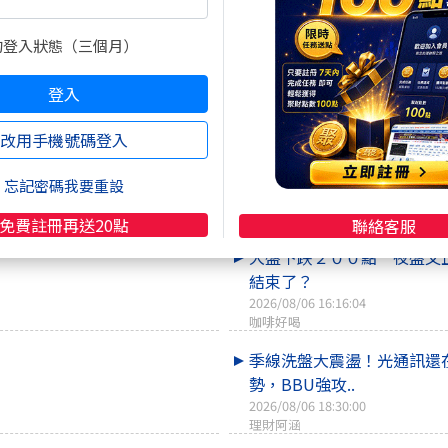
的登入狀態（三個月）
登入
改用手機號碼登入
忘記密碼我要重設
熱門焦點文章
免費註冊再送20點
聯絡客服
大盤下跌２００點 夜盤又
結束了？
2026/08/06 16:16:04
咖啡好喝
季線洗盤大震盪！光通訊還
勢，BBU強攻..
2026/08/06 18:30:00
理財阿涵