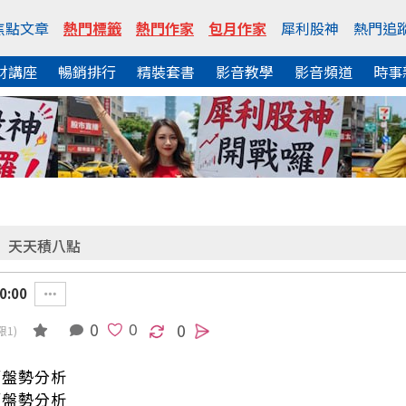
焦點文章
熱門標籤
熱門作家
包月作家
犀利股神
熱門追
財講座
暢銷排行
精裝套書
影音教學
影音頻道
時事
天天積八點
0:00
0
0
限1)
/盤勢分析
/盤勢分析