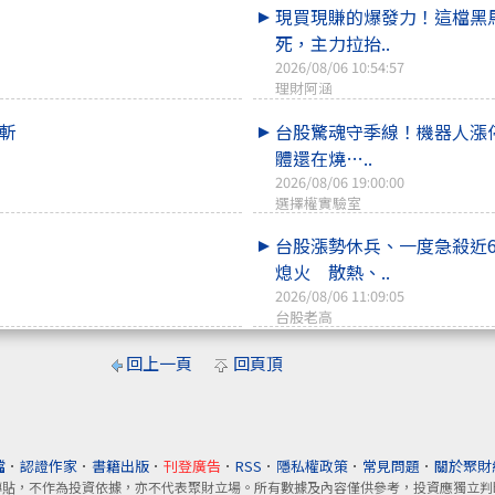
現買現賺的爆發力！這檔黑
死，主力拉抬..
2026/08/06 10:54:57
理財阿涵
斬
台股驚魂守季線！機器人漲
體還在燒…..
2026/08/06 19:00:00
選擇權實驗室
台股漲勢休兵、一度急殺近6
熄火 散熱、..
2026/08/06 11:09:05
台股老高
回上一頁
回頁頂
檔
．
認證作家
．
書籍出版
．
刊登廣告
．
RSS
．
隱私權政策
．
常見問題
．
關於聚財
轉貼，不作為投資依據，亦不代表聚財立場。所有數據及內容僅供參考，投資應獨立判