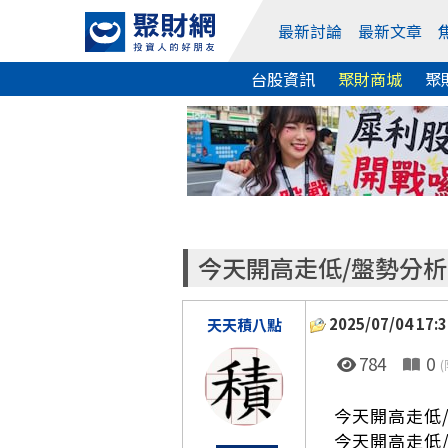
最新討論
最新文章
台股資訊
聚財商城
聚
今天開高走低/盤勢分析
2025/07/04 17:3
天天積八點
784
0
(
今天開高走低
今天開高走低