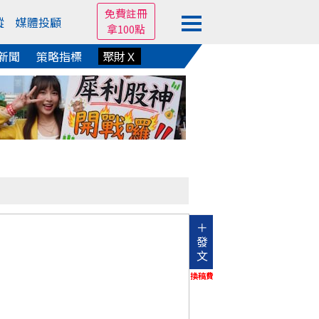
免費註冊
蹤
媒體投顧
拿100點
新聞
策略指標
聚財Ｘ
＋
發
文
換稿費