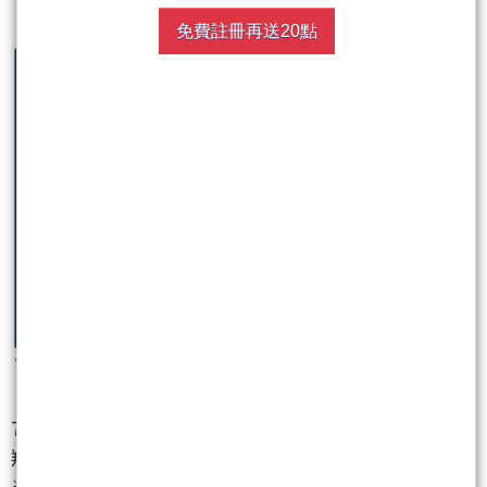
免費註冊再送20點
7/4老千開盤預計買進4763材料*-KY
翔龍十八漲第5漲選出
※※※