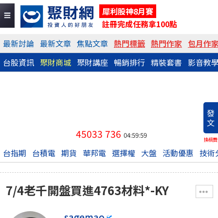
犀利股神8月賽
註冊完成任務拿100點
最新討論
最新文章
焦點文章
熱門標籤
熱門作家
包月作
台股資訊
聚財商城
聚財講座
暢銷排行
精裝套書
影音教
發
文
45033
736
04:59:59
換稿費
台指期
台積電
期貨
華邦電
選擇權
大盤
活動優惠
技術
7/4老千開盤買進4763材料*-KY
sagemao