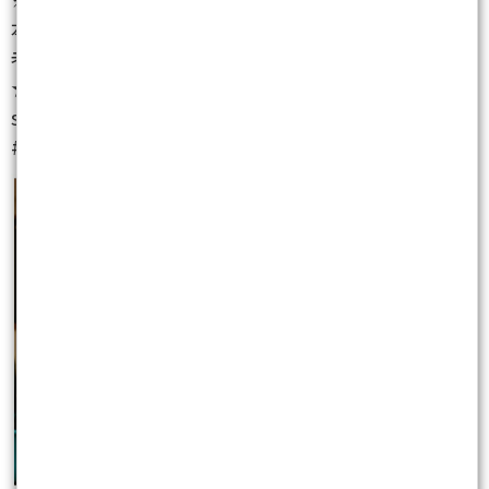
本文預告出現在《老千七月股票競技場》
老千讓讀者就地取財
★★★
sagemao原創
#不建議跟單