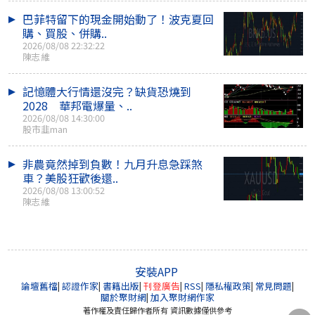
巴菲特留下的現金開始動了！波克夏回
購、買股、併購..
2026/08/08 22:32:22
陳志維
記憶體大行情還沒完？缺貨恐燒到
2028 華邦電爆量、..
2026/08/08 14:30:00
股市韭man
非農竟然掉到負數！九月升息急踩煞
車？美股狂歡後還..
2026/08/08 13:00:52
陳志維
安裝APP
論壇舊檔
|
認證作家
|
書籍出版
|
刊登廣告
|
RSS
|
隱私權政策
|
常見問題
|
關於聚財網
|
加入聚財網作家
著作權及責任歸作者所有 資訊數據僅供參考