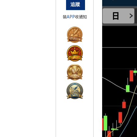
裝
APP
收通知