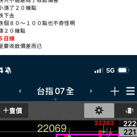
小漲了２０幾點
跌下去
跌個８０～１００點也不奇怪啊
漲２０幾點
５日線
是要收斂價差而已