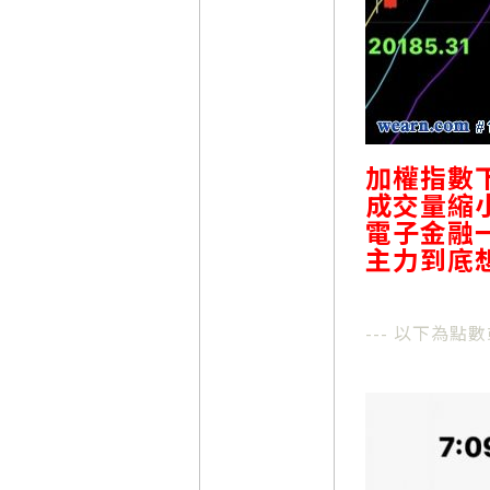
加權指數
成交量縮
電子金融
主力到底
--- 以下為點數