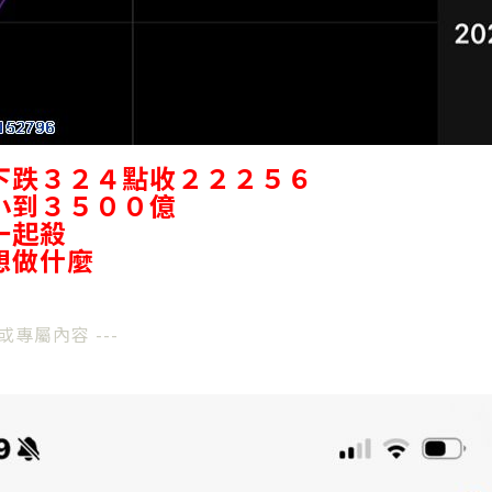
下跌３２４點收２２２５６
小到３５００億
一起殺
想做什麼
或專屬內容 ---