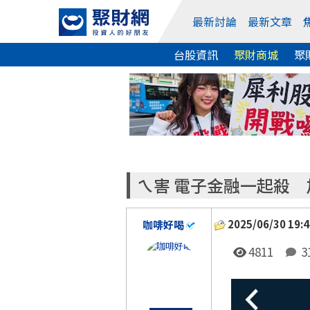
最新討論
最新文章
台股資訊
聚財商城
聚
ㄟ害 電子金融一起殺
2025/06/30 19:4
咖啡好喝
4811
3