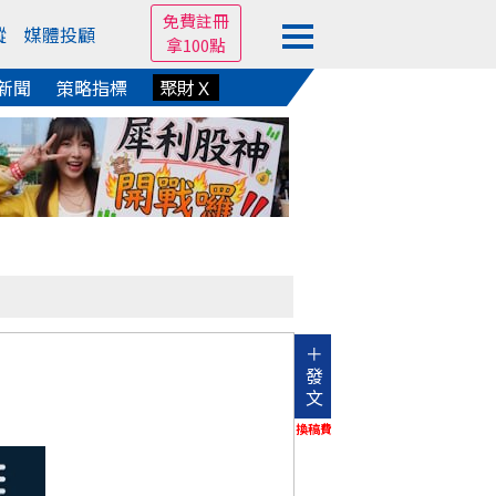
免費註冊
蹤
媒體投顧
拿100點
新聞
策略指標
聚財Ｘ
＋
發
文
換稿費