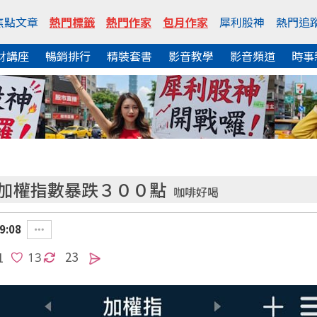
焦點文章
熱門標籤
熱門作家
包月作家
犀利股神
熱門追
財講座
暢銷排行
精裝套書
影音教學
影音頻道
時事
 加權指數暴跌３００點
咖啡好喝
9:08
23
1