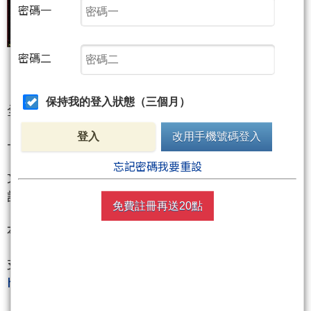
密碼一
密碼二
保持我的登入狀態（三個月）
全新的波浪出現了
登入
改用手機號碼登入
---------------------
忘記密碼我要重設
文章內容是福佬個人的看法紀錄.我不帶單操作.購買前
請三思
免費註冊再送20點
本文不退點(前7位買文+回覆 統一贈送100點)
支持福佬 請按下挺我網址
http://www.wearn.com/fans/?120317