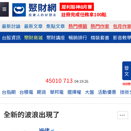
犀利股神8月賽
註冊完成任務拿100點
最新討論
最新文章
焦點文章
熱門標籤
熱門作家
包月作
台股資訊
聚財商城
聚財講座
暢銷排行
精裝套書
影音教
發
文
45010
713
04:19:26
換稿費
台指期
台積電
期貨
華邦電
選擇權
大盤
活動優惠
技術
全新的波浪出現了
福佬