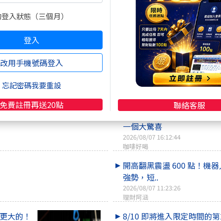
的登入狀態（三個月）
登入
改用手機號碼登入
忘記密碼我要重設
熱門焦點文章
免費註冊再送20點
聯絡客服
加權指數下跌量縮 等待晚
一個大驚喜
2026/08/07 16:12:44
咖啡好喝
開高翻黑震盪 600 點！機
強勢，短..
2026/08/07 11:23:26
理財阿涵
來玩更大的！
8/10 即將進入限定時間的第2