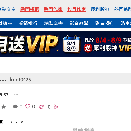
焦點文章
熱門標籤
熱門作家
包月作家
犀利股神
熱門追
財講座
暢銷排行
精裝套書
影音教學
影音頻道
時事
..
front0425
5:33
0
0
進！。。。