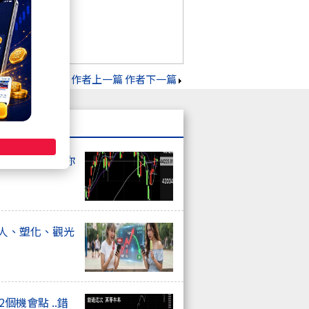
作者上一篇
作者下一篇
上非農數據再給你
器人、塑化、觀光
個機會點 ..錯