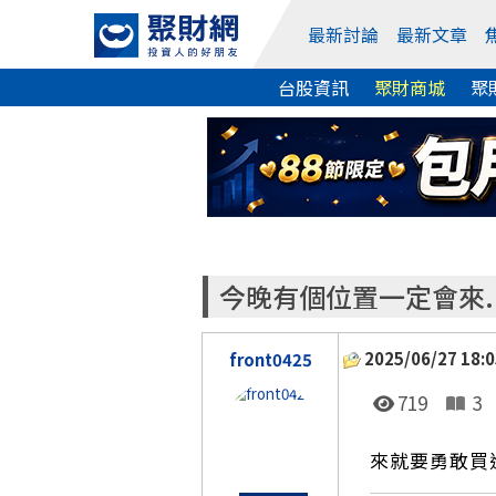
最新討論
最新文章
台股資訊
聚財商城
聚
今晚有個位置一定會來..
2025/06/27 18:0
front0425
719
3
來就要勇敢買