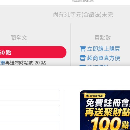
尚有31字元(含語法)未完
閱全文
買點數
立即線上購買
超商買真方便
註冊
再送聚財點數
20
點
快速購點
限定！點數加贈2%！
( 刷卡、Line Pay、Apple
Pay、Google Pay )