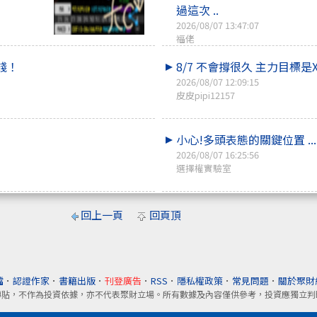
過這次 ..
2026/08/07 13:47:07
福佬
錢！
8/7 不會撐很久 主力目標是X
2026/08/07 12:09:15
皮皮pipi12157
小心!多頭表態的關鍵位置 ...
2026/08/07 16:25:56
選擇權實驗室
回上一頁
回頁頂
檔
．
認證作家
．
書籍出版
．
刊登廣告
．
RSS
．
隱私權政策
．
常見問題
．
關於聚財
轉貼，不作為投資依據，亦不代表聚財立場。所有數據及內容僅供參考，投資應獨立判