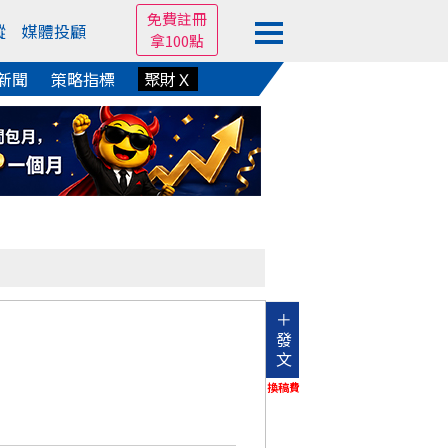
免費註冊
蹤
媒體投顧
拿100點
新聞
策略指標
聚財Ｘ
＋
發
文
換稿費