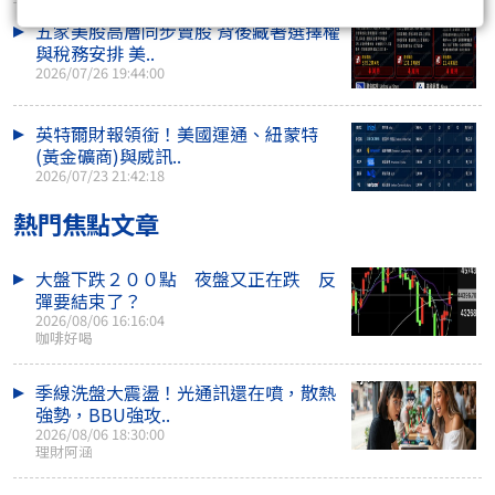
五家美股高層同步賣股 背後藏著選擇權
與稅務安排 美..
2026/07/26 19:44:00
英特爾財報領銜！美國運通、紐蒙特
(黃金礦商)與威訊..
2026/07/23 21:42:18
熱門焦點文章
大盤下跌２００點 夜盤又正在跌 反
彈要結束了？
2026/08/06 16:16:04
咖啡好喝
季線洗盤大震盪！光通訊還在噴，散熱
強勢，BBU強攻..
2026/08/06 18:30:00
理財阿涵