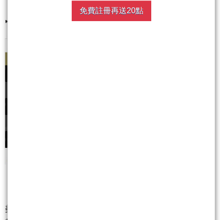
免費註冊再送20點
📢06/23-06/27美股財報公布
【德欣的槓桿交易教室 Ep. 16】
美股CFD的醫療投資機會