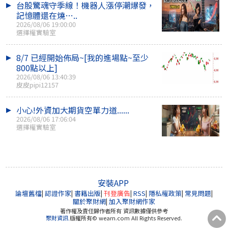
台股驚魂守季線！機器人漲停潮爆發，
記憶體還在燒…..
2026/08/06 19:00:00
選擇權實驗室
8/7 已經開始佈局~[我的進場點~至少
800點以上]
2026/08/06 13:40:39
皮皮pipi12157
小心!外資加大期貨空單力道......
2026/08/06 17:06:04
選擇權實驗室
安裝APP
論壇舊檔
|
認證作家
|
書籍出版
|
刊登廣告
|
RSS
|
隱私權政策
|
常見問題
|
關於聚財網
|
加入聚財網作家
著作權及責任歸作者所有 資訊數據僅供參考
聚財資訊
版權所有© wearn.com All Rights Reserved.