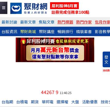
犀利股神8月賽
註冊完成任務拿100點
最新討論
最新文章
焦點文章
熱門標籤
熱門作家
包月作
台股資訊
聚財商城
聚財講座
暢銷排行
精裝套書
影音教
發
文
換稿費
44267
9
11:46:25
台指期
台積電
期貨
華邦電
選擇權
大盤
活動優惠
技術