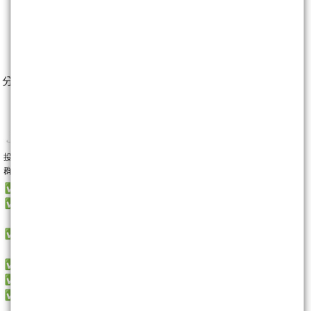
0
分享至：
投資美股，現在多了一個新選擇，
群益槓桿美股 CFD 讓你更靈活！