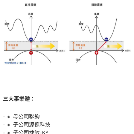
三大事業體：
- 🔸 母公司聯鈞
- 🔸 子公司源傑科技
- 🔸 子公司捷敏-KY