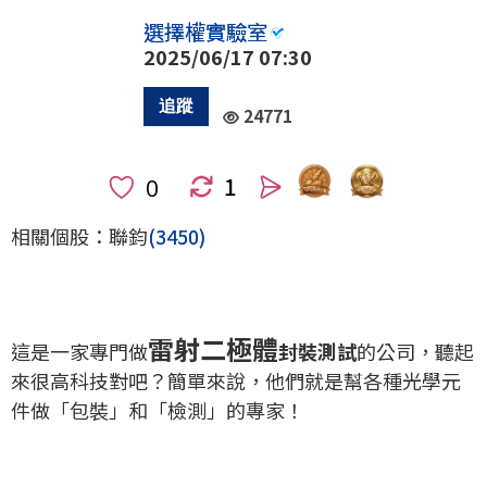
選擇權實驗室
2025/06/17 07:30
24771
1
人
相關個股：聯鈞
(3450)
雷射二極體
這是一家專門做
封裝測試
的公司，聽起
來很高科技對吧？簡單來說，他們就是幫各種光學元
件做「包裝」和「檢測」的專家！