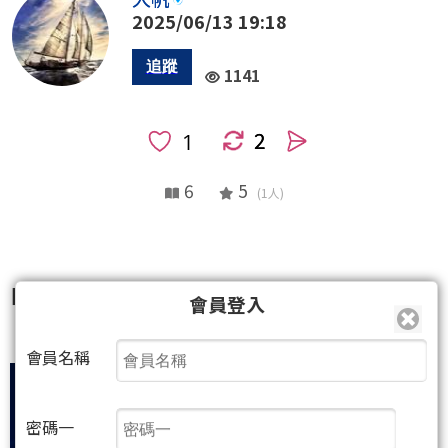
2025/06/13 19:18
1141
2
人
6
5
(1人)
日K目前第五波走完了嗎? 大帆這樣看
會員登入
會員名稱
密碼一