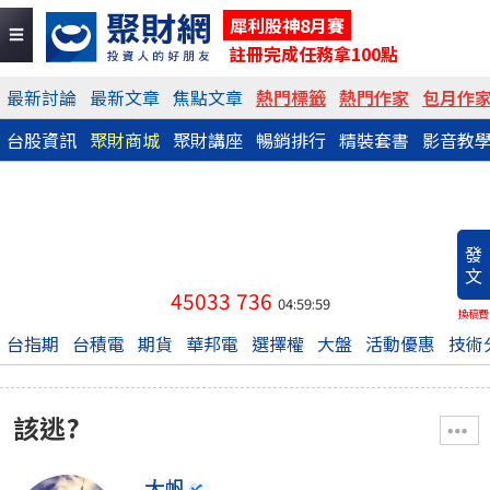
犀利股神8月賽
註冊完成任務拿100點
最新討論
最新文章
焦點文章
熱門標籤
熱門作家
包月作
台股資訊
聚財商城
聚財講座
暢銷排行
精裝套書
影音教
發
文
45033
736
04:59:59
換稿費
台指期
台積電
期貨
華邦電
選擇權
大盤
活動優惠
技術
該逃?
大帆