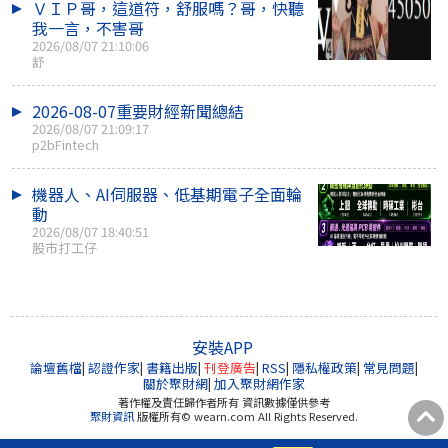
ＶＩＰ哥，這道符，舒服嗎？哥，快聽
我一言，不害哥
2026/08/07 21:10:06
舒
2026-08-07重要財經新聞總結
2026/08/07 21:09:17
p2bFintech
機器人、AI伺服器、低基期電子全面輪
動
2026/08/07 18:40:51
股市打工仔
安裝APP
論壇舊檔
|
認證作家
|
書籍出版
|
刊登廣告
|
RSS
|
隱私權政策
|
常見問題
|
關於聚財網
|
加入聚財網作家
著作權及責任歸作者所有 資訊數據僅供參考
聚財資訊
版權所有© wearn.com All Rights Reserved.