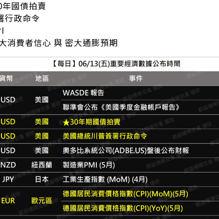
國30年國債拍賣
簽署行政命令
I
國密大消費者信心 與 密大通膨預期