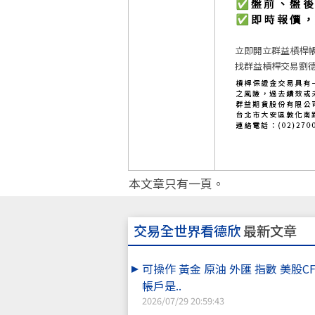
立即開立群益槓桿
找群益槓桿交易劉德
本文章只有一頁。
交易全世界看德欣
最新文章
可操作 黃金 原油 外匯 指數 美股C
帳戶是..
2026/07/29 20:59:43