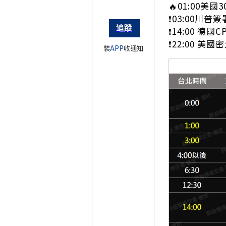
🔥01:00美
❗03:00川普
❗14:00 德國CP
❗22:00 美
裝
APP
收通知