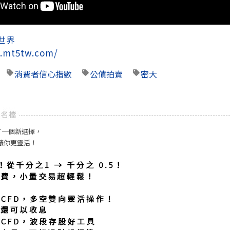
世界
.mt5tw.com/
消費者信心指數
公債拍賣
密大
了一個新選擇，
 讓你更靈活！