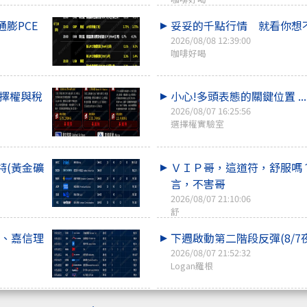
膨PCE
妥妥的千點行情 就看你想
2026/08/08 12:39:00
咖啡好喝
選擇權與稅
小心!多頭表態的關鍵位置 ...
2026/08/07 16:25:56
選擇權實驗室
特(黃金礦
ＶＩＰ哥，這道符，舒服嗎
言，不害哥
2026/08/07 21:10:06
舒
M、嘉信理
下週啟動第二階段反彈(8/7
2026/08/07 21:52:32
Logan羅根