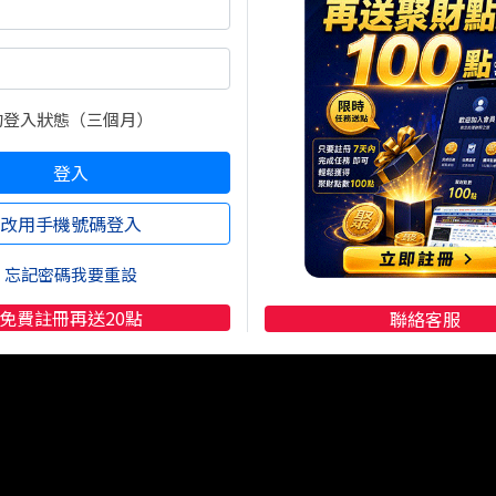
你布局能源股的傳統與未來
F與碳捕捉概念股
的登入狀態（三個月）
登入
改用手機號碼登入
忘記密碼我要重設
免費註冊再送20點
聯絡客服