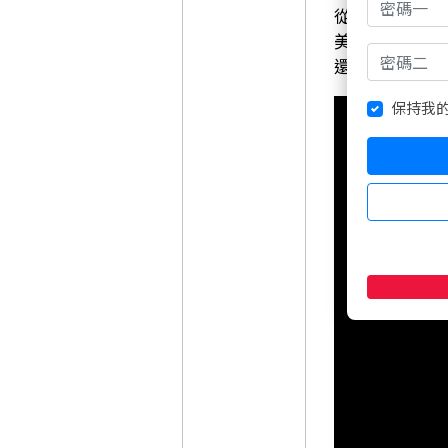
從黑金到綠能
美股CFD帶
還有能源ET
保持我