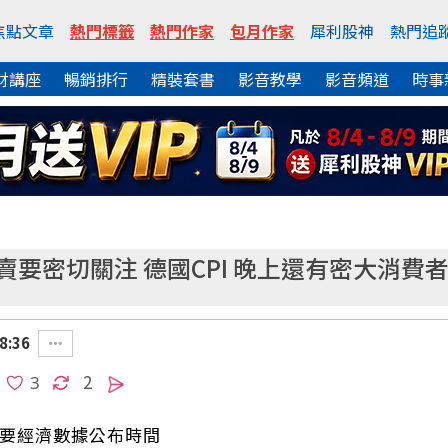
焦點文章
熱門標籤
熱門作家
包月作家
犀利股神
熱門追
財講座
暢銷排行
精裝套書
影音教學
影音頻道
時事
要密切關注 德國CPI 晚上還有密大消費者
8:36
2
五)重要經濟數據公布時間