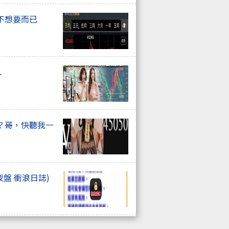
不想要而已
.
？哥，快聽我一
夜盤 衝浪日誌)