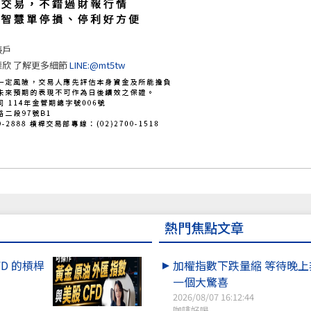
帳戶
欣 了解更多細節
LINE:@mt5tw
熱門焦點文章
FD 的槓桿
加權指數下跌量縮 等待晚
一個大驚喜
2026/08/07 16:12:44
咖啡好喝