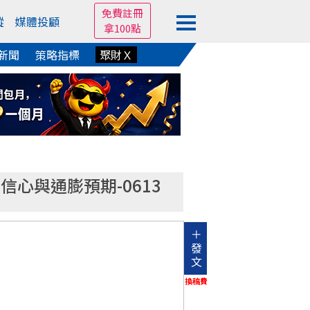
免費註冊
蹤
媒體投顧
拿100點
新聞
策略指標
聚財Ｘ
信心與通膨預期-0613
＋
發
文
換稿費