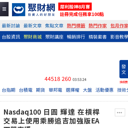
犀利股神8月賽
註冊完成任務拿100點
最新討論
最新文章
焦點文章
熱門標籤
熱門作家
包月作
台股資訊
聚財商城
聚財講座
暢銷排行
精裝套書
影音教
發
文
44518
260
03:53:24
換稿費
台指期
台積電
期貨
華邦電
選擇權
大盤
活動優惠
技術
Nasdaq100 日圓 輝達 在槓桿
交易上使用乘勝追吉加強版EA