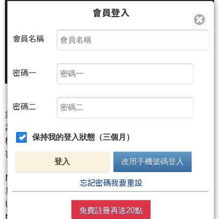
會員登入
會員名稱
密碼一
密碼二
乘勝追吉EA加強版
為布林軌道突破上軌或下軌後打進順向或逆向單
保持我的登入狀態（三個月）
模擬帳戶示範站是三個商品 非最佳參數(隨便設就很厲
害)
登入
改用手機號碼登入
NDAQ100(Nasdaq100) 為突破上下軌順向單 全時段交
忘記密碼我要重設
易
USDJPY(日圓美日) 為突破上下軌逆向單 全時段交易
免費註冊再送20點
NVDA(輝達) 為突破上下軌順向單並當沖 美股開盤後進