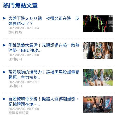
熱門焦點文章
大盤下跌２００點 夜盤又正在跌 反
彈要結束了？
2026/08/06 16:16:04
咖啡好喝
季線洗盤大震盪！光通訊還在噴，散熱
強勢，BBU強攻..
2026/08/06 18:30:00
理財阿涵
現買現賺的爆發力！這檔黑馬股爆量衝
鎖死，主力拉抬..
2026/08/06 10:54:57
理財阿涵
台股驚魂守季線！機器人漲停潮爆發，
記憶體還在燒…..
2026/08/06 19:00:00
選擇權實驗室