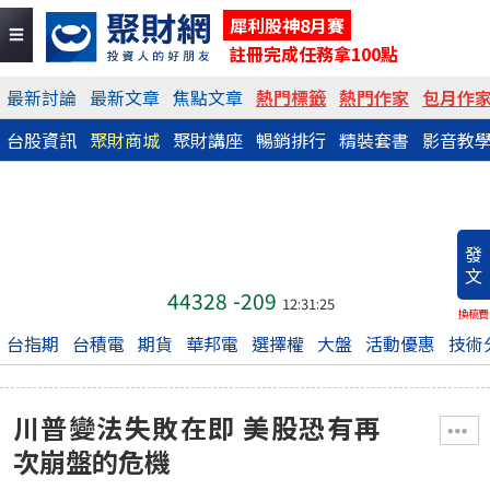
犀利股神8月賽
註冊完成任務拿100點
最新討論
最新文章
焦點文章
熱門標籤
熱門作家
包月作
台股資訊
聚財商城
聚財講座
暢銷排行
精裝套書
影音教
發
文
44328
-209
12:31:25
換稿費
台指期
台積電
期貨
華邦電
選擇權
大盤
活動優惠
技術
川普變法失敗在即 美股恐有再
次崩盤的危機