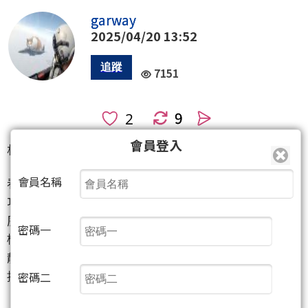
garway
2025/04/20 13:52
7151
9
人
會員登入
相關個股：世界
(5347)
會員名稱
看川普跟聯準會快要翻臉，他的各種變革也很難成
功，又要放走老馬，更糟的是與全世界開戰，幾乎什
麼都談不成。市場的耐心有限，一旦信心全失，大規
密碼一
模的潰逃就有可能出現。台股看似量能急縮，風平浪
靜，但也禁不起再次折騰，再破下去，長線、超長線
投資人全都要跑。
密碼二