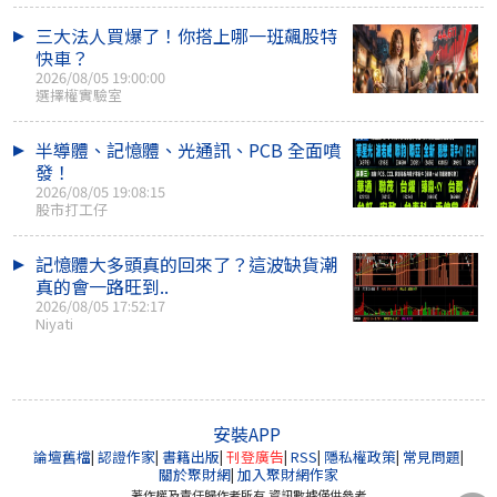
三大法人買爆了！你搭上哪一班飆股特
快車？
2026/08/05 19:00:00
選擇權實驗室
半導體、記憶體、光通訊、PCB 全面噴
發！
2026/08/05 19:08:15
股市打工仔
記憶體大多頭真的回來了？這波缺貨潮
真的會一路旺到..
2026/08/05 17:52:17
Niyati
安裝APP
論壇舊檔
|
認證作家
|
書籍出版
|
刊登廣告
|
RSS
|
隱私權政策
|
常見問題
|
關於聚財網
|
加入聚財網作家
著作權及責任歸作者所有 資訊數據僅供參考