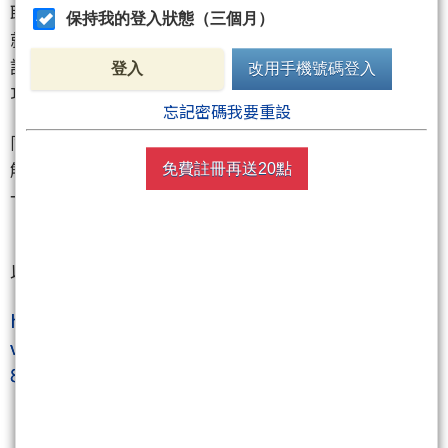
聯準會一定不能在台面上順應川普的要求，這樣以後
保持我的登入狀態（三個月）
就會公信力大減，可能成為政客操弄的機構，各種遊
說團體將對聯準會12個理事各個擊破，匯率前瞻指引
登入
改用手機號碼登入
功能將完全喪失，印鈔能力也會大幅降低。
忘記密碼我要重設
同時川普還要準備6月即將到期的6兆美債，他光是要
解決這個問題就要頭痛萬分了。哪有人把一堆事搞在
免費註冊再送20點
一起，幻想同時能解決？
以下節目解釋的很清楚 美國的衰敗是被自己人出賣了
https://www.tiktok.com/@north_america_taoge/
video/7494123968991972613?_r=1&_t=ZS-
8vfZ47Svk2y