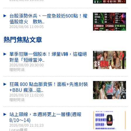
台股漲勢休兵、一度急殺近600點！權
值股熄火 散熱..
2026/08/06 11:09:05
熱門焦點文章
單季狂賺一個股本！爆量V轉，這檔絕
對是「短線當沖..
2026/08/09 20:30:00
理財阿涵
狂飆 800 點血脈賁張！面板+先進封裝
+BBU 瘋漲...這..
2026/08/10 11:02:00
理財阿涵
站上頸線，本週將更上一層樓(週報
8/10～14)
2026/08/09 21:31:23
Logan羅根