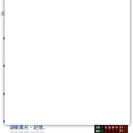
分享至：
台股老高
最新文章
權值股帶頭衝！台股盤中大漲近千點重
返45K 面板、..
2026/08/10 10:53:44
外資反手大賣407億！台股收盤量縮跌
170點 川湖、機..
2026/08/07 15:41:38
台股早盤漲逾400點後急翻黑！季線多
空激戰 川湖再..
2026/08/07 10:53:25
外資連2買！台股收盤量縮跌214點 川
湖衝萬元、記憶..
2026/08/06 16:05:55