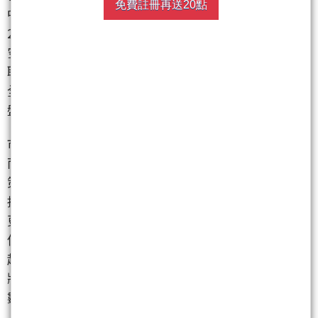
免費註冊再送20點
中一度下殺至21927.07點，跌幅超過333點，失守
22000點大關，權值電子股全面倒地，市場氣氛急速轉
空。台積電盤中最低觸及959元，單日下跌超過21元；
聯發科大跌25元、至1490元；鴻海、台達電、廣達也
全數收黑，跌幅超過1.5%。整體電子類股成為拖累大
盤的主因。
市場人士分析，今日台股的重挫並非單一利空造成，
而是多重壓力同步爆發。除了川普強硬的汽車關稅政
策，市場還面臨「四大利空」：首先，川普未來可能
擴大對中國課徵全面性對等關稅，為全球供應鏈投下
更深一層的不確定性；其次，清明連假將至，投資人
偏向保守避險，使買盤明顯退場；第三，台灣電價4月
起調漲，對本地企業成本面帶來壓力；最後，美國即
將公布的非農就業數據也可能對利率政策產生新變
數，使全球資金轉趨保守。