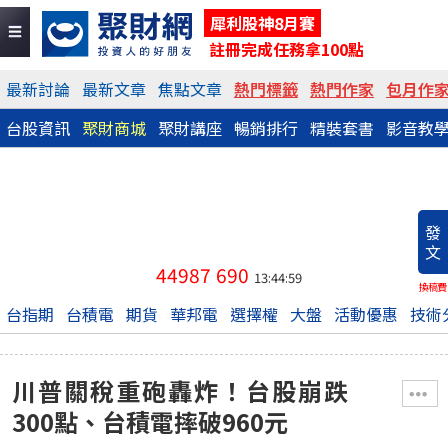
犀利股神8月賽
註冊完成任務拿100點
最新討論
最新文章
焦點文章
熱門標籤
熱門作家
包月作
台股資訊
聚財商城
聚財講座
暢銷排行
精裝套書
影音教
發
文
44987
690
13:44:59
換稿費
台指期
台積電
期貨
華邦電
選擇權
大盤
活動優惠
技術
川普關稅重砲轟炸！台股崩跌
300點、台積電摔破960元