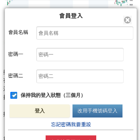
會員登入
會員名稱
密碼一
美中貿易戰又添變數，美國前總統川普宣布，將對所
密碼二
有「非美國製造」的汽車課徵25%進口稅，震撼全球
汽車與供應鏈市場，投資人信心大幅動搖。美股四大
保持我的登入狀態（三個月）
指數全面走弱，科技與半導體類股成為重災區，輝達
（NVIDIA）重挫5.74%，台積電ADR也大跌4.09%，直
登入
改用手機號碼登入
接拖累今（27）日台股早盤崩跌超過300點。
忘記密碼我要重設
台股今日開盤就大跌167.09點，以22093.2點開出，盤