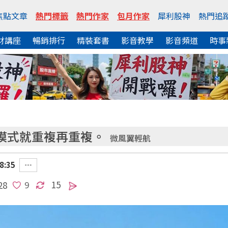
焦點文章
熱門標籤
熱門作家
包月作家
犀利股神
熱門追
財講座
暢銷排行
精裝套書
影音教學
影音頻道
時事
模式就重複再重複。
微風翼輕航
8:35
15
28