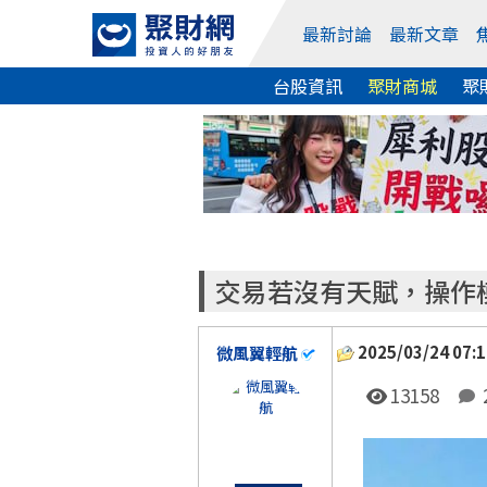
最新討論
最新文章
台股資訊
聚財商城
聚
交易若沒有天賦，操作
2025/03/24 07:1
微風翼輕航
13158