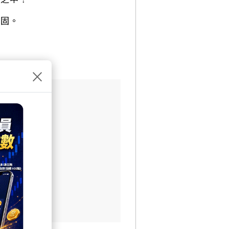
鞏固。
×