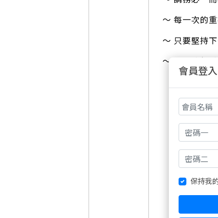
～ 每一次的
～ 只要堅持
～ 正是這份
會員登入
把交易固定下
https://ww
重複運行一個
重複操作一個
重複執行一種
固定所有的環
保持我
青雲有路志為
https://ww