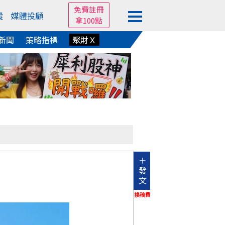
免費註冊
蹤
媒體投顧
拿100點
新聞
策略指標
聚財Ｘ
＋
發
文
換稿費