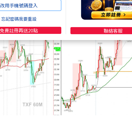
改用手機號碼登入
--- 分別應用於60分K與5分K
.wearn.com/bbs/t1182157.html
忘記密碼我要重設
免費註冊再送20點
聯絡客服