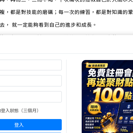
重複，都是對技能的磨礪；每一次的練習，都是對知識的
下去， 就一定能夠看到自己的進步和成長。
重複，在時間的見證下，最終綻放出屬於自己的光芒。
來
w.wearn.com/bbs/t1190316.html
交易系統。
時間週期。
交易行為。
節，重複再重複執行。
的登入狀態（三個月）
梯，月入百萬練一招
w.wearn.com/bbs/t1151965.html
登入