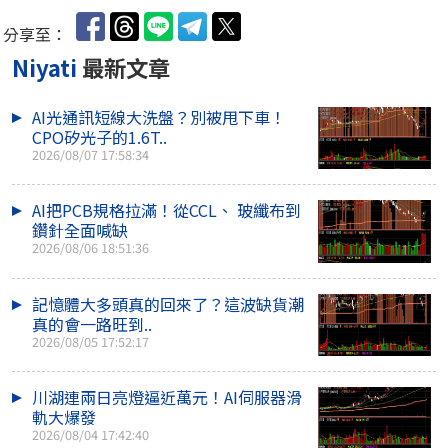
分享至：
Niyati
最新文章
AI光通訊短線大洗盤？別被甩下車！
CPO矽光子的1.6T..
2026/08/07 17:58:34
AI把PCB規格拉滿！從CCL、 玻纖布到
鑽針全面喊缺
2026/08/06 18:51:36
記憶體大多頭真的回來了？這波缺貨潮
真的會一路旺到..
2026/08/05 17:52:17
川湖連兩日亮燈逼近萬元！AI伺服器滑
軌大爆發
2026/08/04 17:42:40