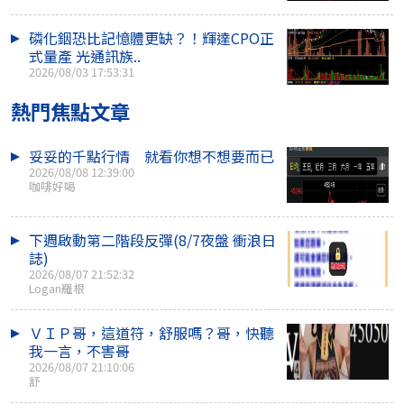
磷化銦恐比記憶體更缺？！輝達CPO正
式量產 光通訊族..
2026/08/03 17:53:31
熱門焦點文章
妥妥的千點行情 就看你想不想要而已
2026/08/08 12:39:00
咖啡好喝
下週啟動第二階段反彈(8/7夜盤 衝浪日
誌)
2026/08/07 21:52:32
Logan羅根
ＶＩＰ哥，這道符，舒服嗎？哥，快聽
我一言，不害哥
2026/08/07 21:10:06
舒