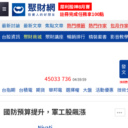
犀利股神8月賽
註冊完成任務拿100點
最新討論
最新文章
焦點文章
熱門標籤
熱門作家
包月作
台股資訊
聚財商城
聚財講座
暢銷排行
精裝套書
影音教
發
文
45033
736
04:59:59
換稿費
台指期
台積電
期貨
華邦電
選擇權
大盤
活動優惠
技術
國防預算提升，軍工股飆漲
Niyati