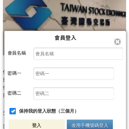
會員登入
會員名稱
你不可能看到人家開公司賺大錢
密碼一
就會自以為有本事也開一間公司來賺大錢
你也不可能因為當醫生收入很高
密碼二
就一定有本事當醫生
交易也是這樣一回事
保持我的登入狀態（三個月）
我希望能夠給各位一些想法與觀點
登入
改用手機號碼登入