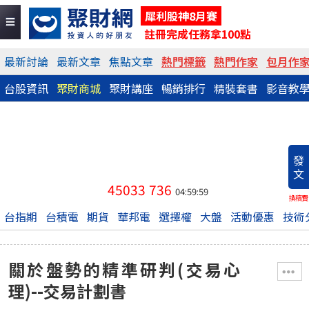
犀利股神8月賽
註冊完成任務拿100點
最新討論
最新文章
焦點文章
熱門標籤
熱門作家
包月作
台股資訊
聚財商城
聚財講座
暢銷排行
精裝套書
影音教
發
文
45033
736
04:59:59
換稿費
台指期
台積電
期貨
華邦電
選擇權
大盤
活動優惠
技術
關於盤勢的精準研判(交易心
理)--交易計劃書