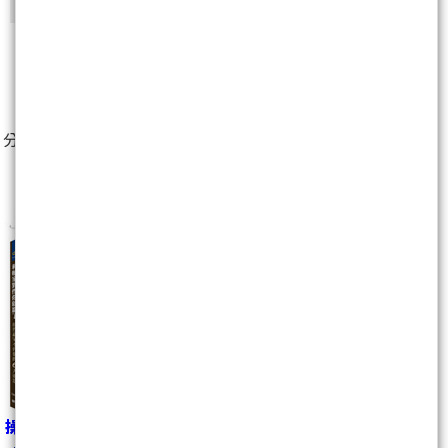
2
人
分享至：
操作贏家不會犯的6大迷思