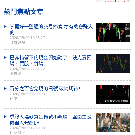
熱門焦點文章
掌握好一整週的交易節奏 才有機會賺大
的
2026/08/09 10:35:27
咖啡好喝
巴菲特留下的現金開始動了！波克夏回
購、買股、併購..
2026/08/08 22:32:22
陳志維
百分之百會兌現的訊號 敬請期待!
2026/08/09 06:00:00
福佬
季線大混戰資金轉戰小飆股！盤面主流:
機器人+塑化+..
2026/08/09 12:30:00
理財阿涵