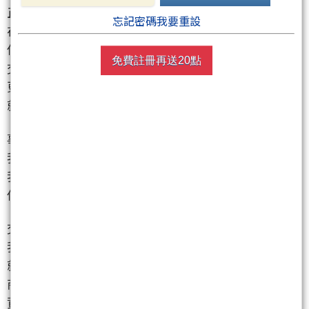
正如我請大家建議一樣
忘記密碼我要重設
在每個領域都有每個領域的專業與判斷
你不能因為""感覺別人交易很簡單 能賺大錢"""就開始
免費註冊再送20點
交易
更不要因為別人宣傳能賺大錢
就以為自己交易能賺大錢
事實上
交易真的不簡單
我把他比喻成開一間店 或者 開一間公司吧
我想
你能更清楚思考你是否可以或說能夠交易
交易如果是一間公司
我們用公司的角度來看
就是
商業模式
資金規劃