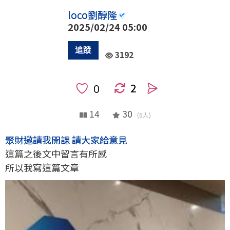
loco劉醇隆
2025/02/24 05:00
3192
2
人
14
30
(6人)
聚財邀請我開課 請大家給意見
這篇之後文中留言有所感
所以我寫這篇文章