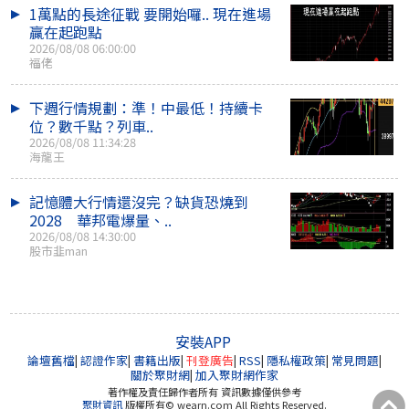
1萬點的長途征戰 要開始囉.. 現在進場
贏在起跑點
2026/08/08 06:00:00
福佬
下週行情規劃：準！中最低！持續卡
位？數千點？列車..
2026/08/08 11:34:28
海龍王
記憶體大行情還沒完？缺貨恐燒到
2028 華邦電爆量、..
2026/08/08 14:30:00
股市韭man
安裝APP
論壇舊檔
|
認證作家
|
書籍出版
|
刊登廣告
|
RSS
|
隱私權政策
|
常見問題
|
關於聚財網
|
加入聚財網作家
著作權及責任歸作者所有 資訊數據僅供參考
聚財資訊
版權所有© wearn.com All Rights Reserved.