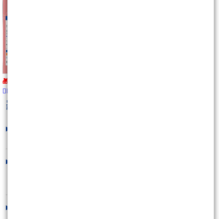
🎁加贈絕對力量線上講座影音！
👉🏻馬上購買
https://wearn.tw/m/9855
羅威
最新文章
希望，是你虧錢最常見的藉口
2026/08/03 10:35:31
酒香不怕巷弄深
2026/08/02 16:39:15
收月線了，下個月呢？
2026/08/01 06:08:29