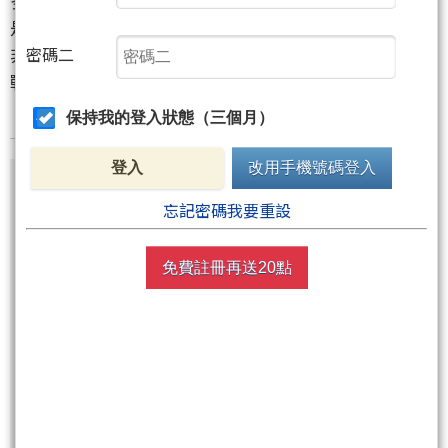
是殺機重重，想要偶有斬獲雖然不難，要頻頻得手並
非易事，而想要以此維生則更是對自我和人性的挑
密碼二
戰。
保持我的登入狀態（三個月）
登入
改用手機號碼登入
尚有2張圖，640字元(含語法)未完
忘記密碼我要重設
免費註冊再送20點
非會員請先
註冊
再送聚財點數
20
點
週五盤後六日限定！點數加贈2%！
買點數
立即線上購買