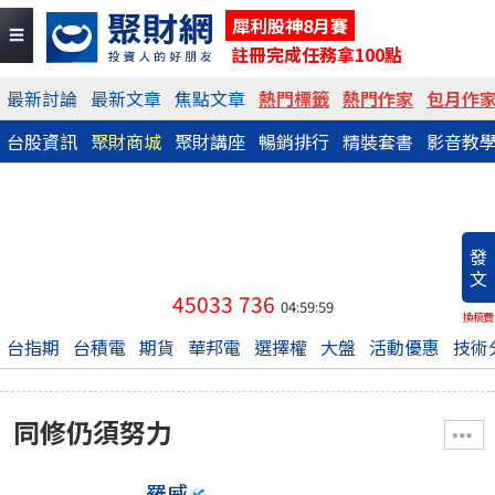
犀利股神8月賽
註冊完成任務拿100點
最新討論
最新文章
焦點文章
熱門標籤
熱門作家
包月作
台股資訊
聚財商城
聚財講座
暢銷排行
精裝套書
影音教
發
文
45033
736
04:59:59
換稿費
台指期
台積電
期貨
華邦電
選擇權
大盤
活動優惠
技術
同修仍須努力
羅威