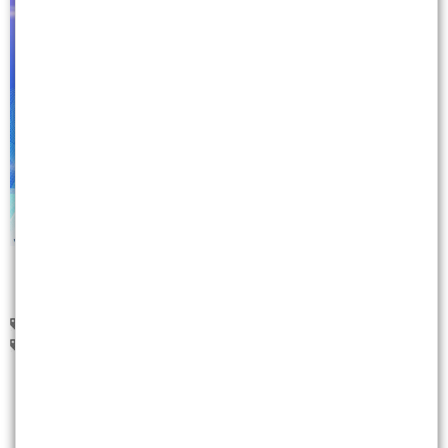
鴻海(2317)
台積電(2330)
廣達(2382)
聯發科(2454)
晟銘電(3013)
8
人