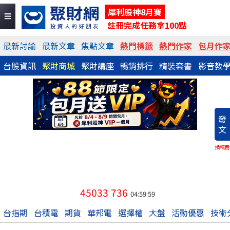
犀利股神8月賽
註冊完成任務拿100點
最新討論
最新文章
焦點文章
熱門標籤
熱門作家
包月作
台股資訊
聚財商城
聚財講座
暢銷排行
精裝套書
影音教
發
文
換稿費
45033
736
04:59:59
台指期
台積電
期貨
華邦電
選擇權
大盤
活動優惠
技術