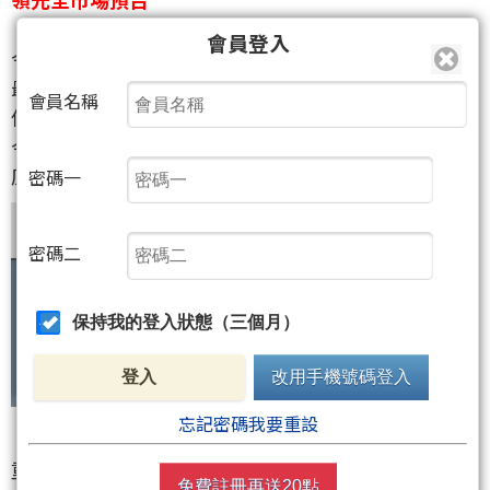
『１００％絕佳買點，首選台積電』
會員登入
今天再度創下歷史新高
最高１１６０元！
會員名稱
但！
今天我先逢高獲利出清台積電
原因今天節目解析
密碼一
密碼二
保持我的登入狀態（三個月）
登入
改用手機號碼登入
忘記密碼我要重設
重點！
免費註冊再送20點