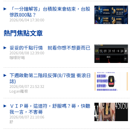
「一分鐘解答」台積股東會結束，台股
慘跌800點？
2026/06/04 17:30:00
熱門焦點文章
妥妥的千點行情 就看你想不想要而已
2026/08/08 12:39:00
咖啡好喝
下週啟動第二階段反彈(8/7夜盤 衝浪日
誌)
2026/08/07 21:52:32
Logan羅根
ＶＩＰ哥，這道符，舒服嗎？哥，快聽
我一言，不害哥
2026/08/07 21:10:06
舒