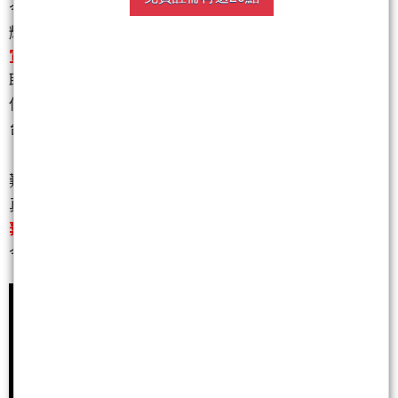
今天CES展上
輝達執行長黃仁勳
宣布將與聯發科合作研發GB10晶片！
聯發科股價應聲大漲！
但
台積電股價卻開高走低？
難道
真的要
棄台積電，轉聯發科！？
今天節目詳細解析