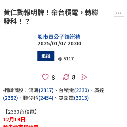
黃仁勳報明牌！棄台積電，轉聯
發科！？
股市貴公子鐘崑禎
2025/01/07 20:00
5117
8
人
相關個股：鴻海
(2317)
、台積電
(2330)
、廣達
(2382)
、聯發科
(2454)
、晟銘電
(3013)
【2330台積電】
12月19日
領先全市場預告