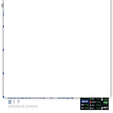
分享至：
股市貴公子鐘崑禎
最新文章
「一分鐘解答」台積電營收爆發！台股
為何暴跌？
2026/06/10 18:00:00
台積營收爆發SV美國CPI暴衝！台股卻
崩千點！？
2026/06/10 17:15:00
明天台股恐跌停！？千萬別做「這動
作」！
2026/06/07 20:00:00
週五夜盤暴跌3000點！周一恐崩盤確
定！？
2026/06/06 20:00:00