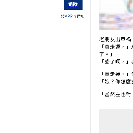
裝
APP
收通知
老朋友出車禍
​「真走運，
了。」
​「錯了啊，
​「真走運，
​「娘？你怎
​「當然左也