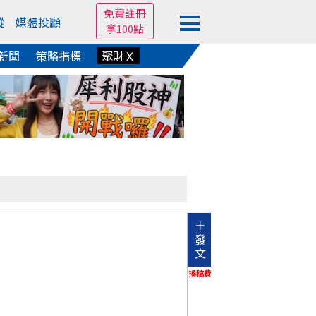
免費註冊
蹤
媒體投顧
拿100點
新聞
策略指標
聚財Ｘ
＋
發
文
換稿費