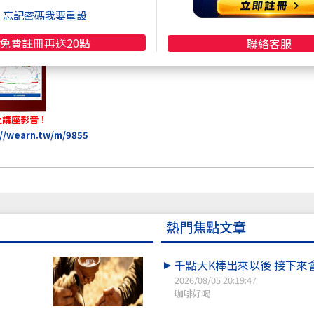
忘記密碼我要重設
免費註冊再送20點
聯絡客服
上講座影音！
://wearn.tw/m/9855
熱門焦點文章
千點大K棒出來以後 接下來
2026/08/05 20:19:47
咖啡好喝