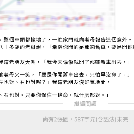
，整個車頭都撞壞了，一進家門就向老母報告這個意外。
」八十多歲的老母說，「幸虧你開的是那輛舊車，要是開
」我這老朋友大叫，「我今天偏偏就開了那輛新車出去。」
」他老母又一笑，「要是你開舊車出去，只怕早沒命了。」
麼左也對、右也對呢？」我這老朋友沒好氣地問。
對、右也對。只要你保住一條命，就什麼都對。」
尚有2張圖，587字元(含語法)未完