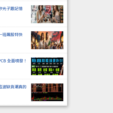
矽光子跟記憶
一班飆股特快
CB 全面噴發！
這波缺貨潮真的