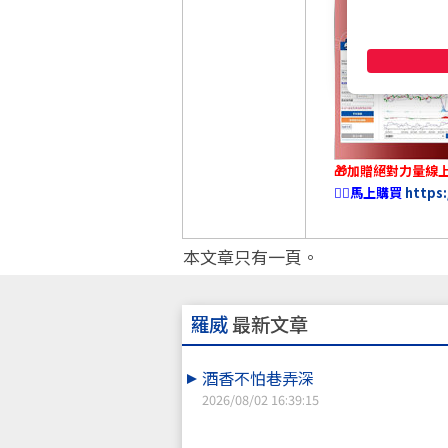
🎁加贈絕對力量線
👉🏻馬上購買
https
本文章只有一頁。
羅威
最新文章
酒香不怕巷弄深
2026/08/02 16:39:15