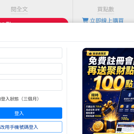
閱全文
買點數
立即線上購買
超商買真方便
註冊
再送聚財點數
20
點
快速購點
( 刷卡、Line Pay、Apple
Pay、Google Pay )
的登入狀態（三個月）
登入
改用手機號碼登入