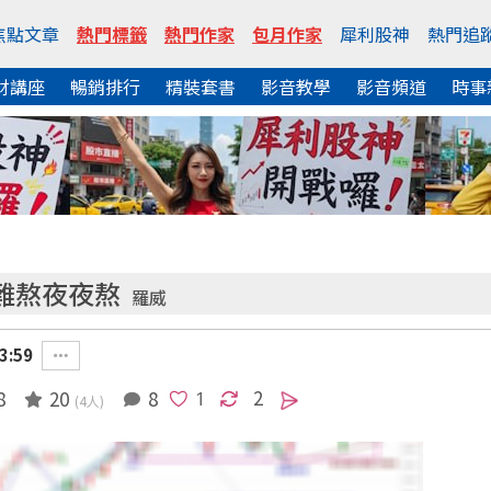
焦點文章
熱門標籤
熱門作家
包月作家
犀利股神
熱門追
財講座
暢銷排行
精裝套書
影音教學
影音頻道
時事
難熬夜夜熬
羅威
3:59
2
8
20
8
(4人)