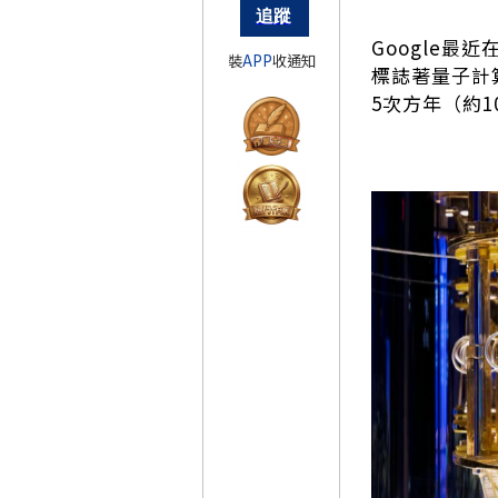
Google最
裝
APP
收通知
標誌著量子計
5次方年（約1