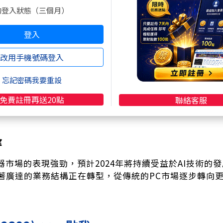
的登入狀態（三個月）
廣達的負債比例為75.97%，這在行業中屬於較高水平，
登入
改用手機號碼登入
前本益比為20.87，低於同業平均的72.06，顯示出廣
忘記密碼我要重設
免費註冊再送20點
聯絡客服
前的現金股利為每股9元，殖利率約為3.07%，這對於尋
望
服器市場的表現強勁，預計2024年將持續受益於AI技術
著廣達的業務結構正在轉型，從傳統的PC市場逐步轉向