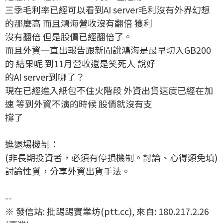
三季毛利率已經可以看到AI server毛利沒有外界幻想
的那麼高 而且鴻海營收沒有翻倍 獲利
沒有翻倍 但是股價已經翻倍了。
而且外資一直出報告跟新聞說鴻海是最早切入GB200
的 結果呢 到11月營收還是笑死人 說好
的AI server到哪了？
現在已經進入紙包不住火階段 外資出貨速度已經在加
速 等到外資不演的時候 股價就沒有支
撐了
進退場機制：
(非長期投資者，必須有停損機制。討論、心得類免填)
討論性質，分享外資出貨手法。
--
※ 發信站: 批踢踢實業坊(ptt.cc), 來自: 180.217.2.26