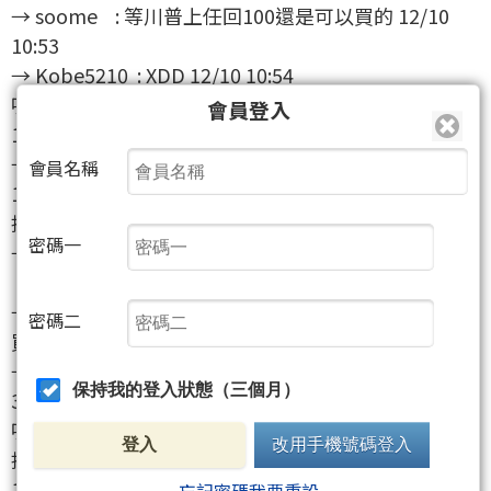
→ soome : 等川普上任回100還是可以買的 12/10
10:53
→ Kobe5210 : XDD 12/10 10:54
噓 ken96155339 : 鴻海笑死人(X) 空單博土笑死人(O)
會員登入
12/10 10:54
→ agoodjob : 這波最漂亮的是川講要加稅的那時啦
會員名稱
12/10 10:54
推 SungLin : 大家都別紙上富貴了 12/10 10:55
密碼一
→ ntnuljg : 鴻海2025預估EPS14 ，給18倍PE就252
，年中漲到23 12/10 10:58
→ ntnuljg : 4已經差不多了啦。就問你240以上誰要
密碼二
買？ 除非202 12/10 10:58
→ ntnuljg : 6再更好，但鴻海體量太大增幅有限，
保持我的登入狀態（三個月）
300真的要很有夢。 12/10 10:58
噓 cpuds : 空氣單博士 12/10 11:00
登入
改用手機號碼登入
推 s70337033 : 我們還是要謝謝博士清洗扶額 12/10
11:01