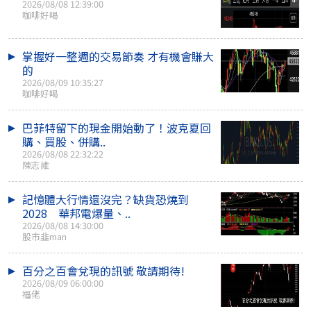
2026/08/08 12:39:00
咖啡好喝
掌握好一整週的交易節奏 才有機會賺大
的
2026/08/09 10:35:27
咖啡好喝
巴菲特留下的現金開始動了！波克夏回
購、買股、併購..
2026/08/08 22:32:22
陳志維
記憶體大行情還沒完？缺貨恐燒到
2028 華邦電爆量、..
2026/08/08 14:30:00
股市韭man
百分之百會兌現的訊號 敬請期待!
2026/08/09 06:00:00
福佬