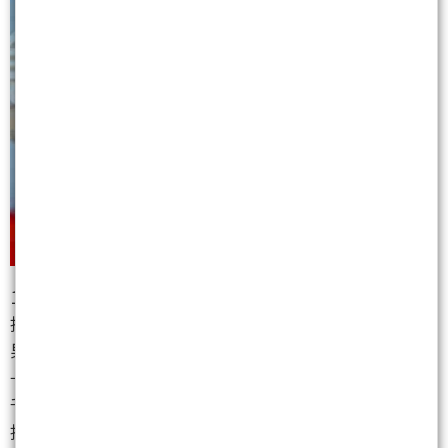
12/10 11:43
推 aussieoz : 分析的真的很有道理，股價會說話。如
果毛利率6趴股 12/10 11:46
→ aussieoz : 價可以250，那台積電60趴至少要三
千。 12/10 11:46
推 WhaleYu : 分析得很好啊 整天嗆博士的你們有賺錢