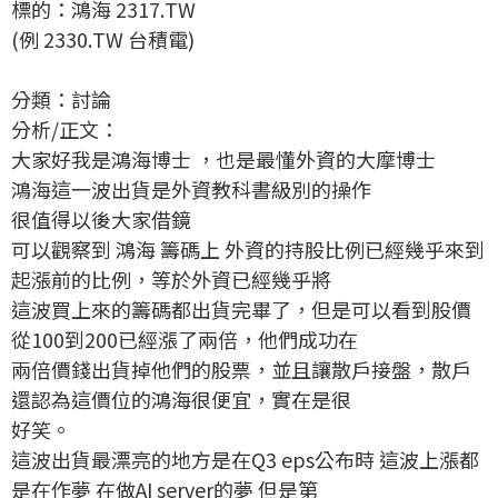
標的：鴻海 2317.TW
(例 2330.TW 台積電)
分類：討論
分析/正文：
大家好我是鴻海博士 ，也是最懂外資的大摩博士
鴻海這一波出貨是外資教科書級別的操作
很值得以後大家借鏡
可以觀察到 鴻海 籌碼上 外資的持股比例已經幾乎來到
起漲前的比例，等於外資已經幾乎將
這波買上來的籌碼都出貨完畢了，但是可以看到股價
從100到200已經漲了兩倍，他們成功在
兩倍價錢出貨掉他們的股票，並且讓散戶接盤，散戶
還認為這價位的鴻海很便宜，實在是很
好笑。
這波出貨最漂亮的地方是在Q3 eps公布時 這波上漲都
是在作夢 在做AI server的夢 但是第