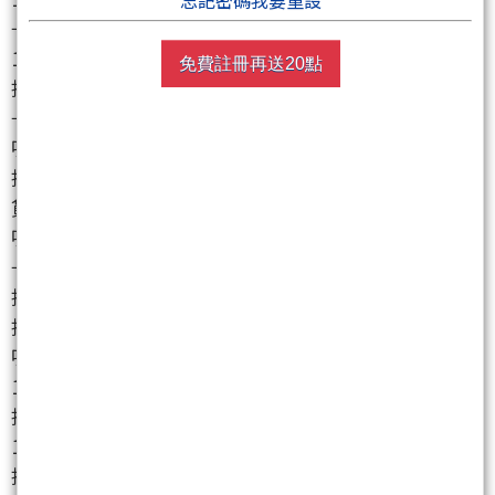
忘記密碼我要重設
→ wonlylove : AI server 都減線了，外資當然出脫啊
12/10 11:03
免費註冊再送20點
推 wings22w : 請問預估跌到多少？ 12/10 11:03
→ jimmy0921 : 博士救命= = 12/10 11:04
噓 e04x8 : 從150空到現在 12/10 11:04
推 richcity : 出貨完畢以後還會再進貨，拉上300再出
貨到250也可能 12/10 11:06
噓 menti : 空了一年 笑死 12/10 11:08
→ ezreal1315 : 想看外資比例圖 12/10 11:11
推 yamalubu88 : 謝謝傳土 2317準備反彈 12/10 11:12
推 lionghe : 救我…我還在等300.. 12/10 11:12
噓 Sean0211 : 純噓詐騙 數發部到底有沒有在做事
12/10 11:13
推 wii128 : Holy 鴻海博士來啦 水啦 各位跟上囉
12/10 11:13
推 jumilin927 : 博士救命 12/10 11:14