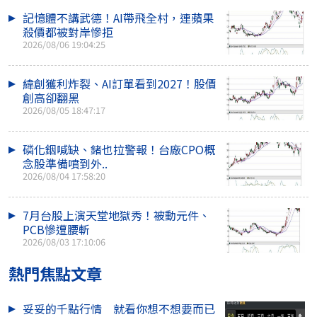
記憶體不講武德！AI帶飛全村，連蘋果
殺價都被對岸慘拒
2026/08/06 19:04:25
緯創獲利炸裂、AI訂單看到2027！股價
創高卻翻黑
2026/08/05 18:47:17
磷化銦喊缺、鍺也拉警報！台廠CPO概
念股準備噴到外..
2026/08/04 17:58:20
7月台股上演天堂地獄秀！被動元件、
PCB慘遭腰斬
2026/08/03 17:10:06
熱門焦點文章
妥妥的千點行情 就看你想不想要而已