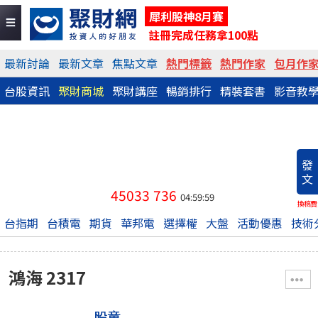
犀利股神8月賽
註冊完成任務拿100點
最新討論
最新文章
焦點文章
熱門標籤
熱門作家
包月作
台股資訊
聚財商城
聚財講座
暢銷排行
精裝套書
影音教
發
文
45033
736
04:59:59
換稿費
台指期
台積電
期貨
華邦電
選擇權
大盤
活動優惠
技術
鴻海 2317
股童