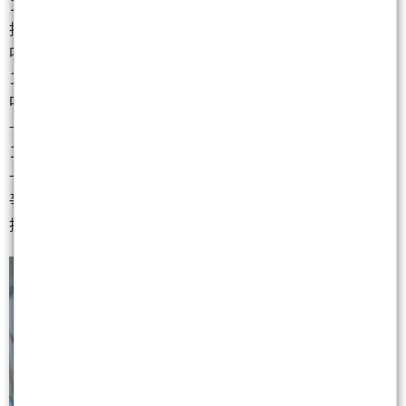
11:35
推 hectorbibby : 準備大V 謝謝博士 12/10 11:36
噓 MyloveZoey : 在急什麼 GB200還沒有出貨 12/10
11:38
噓 pilen185 : 嘴巴講 讚 12/10 11:39
→ TroyeSivan : 笑死 還在gb200還沒有出貨 12/10
11:40
→ othen : 這個月才出貨啦，不過鴻海股價爛也是不
爭的事實 12/10 11:41
推 lolpklol0975: