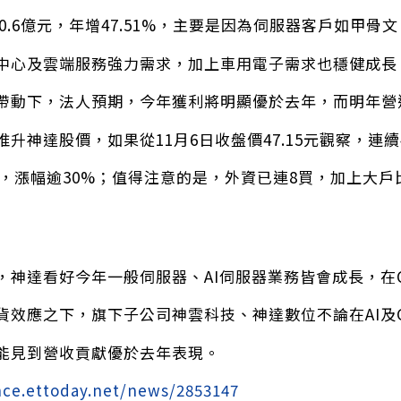
50.6億元，年增47.51%，主要是因為伺服器客戶如甲骨文（
中心及雲端服務強力需求，加上車用電子需求也穩健成長
帶動下，法人預期，今年獲利將明顯優於去年，而明年營
升神達股價，如果從11月6日收盤價47.15元觀察，連
附近，漲幅逾30%；值得注意的是，外資已連8買，加上大
，神達看好今年一般伺服器、AI伺服器業務皆會成長，在
貨效應之下，旗下子公司神雲科技、神達數位不論在AI及GP
能見到營收貢獻優於去年表現。
ance.ettoday.net/news/2853147