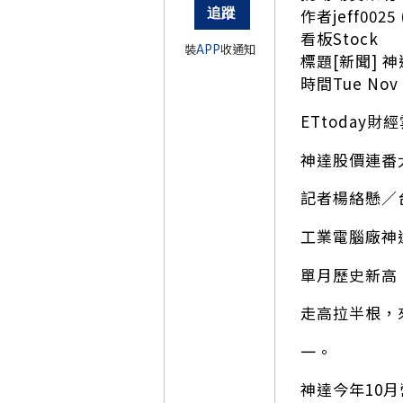
作者jeff00
看板Stock
裝
APP
收通知
標題[新聞] 
時間Tue Nov 1
ETtoday財經雲 
神達股價連番
記者楊絡懸／
工業電腦廠神
單月歷史新高
走高拉半根，
一。
神達今年10月