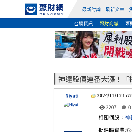
最新討論
最新文章
台股資訊
聚財商城
聚
神達股價連番大漲！「
2024/11/12 17:2
Niyati
2207
0
相關個股：
神
批踢踢實業坊›看