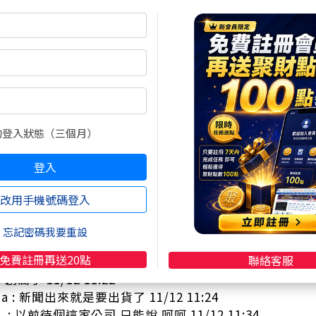
 騙一次不夠 那就再被騙100次吧 11/12 10:53
1 : 今天果然爆大量 11/12 10:55
 : 大家都在沖啊 11/12 10:56
50 : 出貨文 11/12 10:59
n : 今天開財報 不知道匯損有多少 11/12 10:59
: 太晚看到了 11/12 11:00
an : 我昨天賣光了，今天看大家賺錢。 11/12 11:00
的登入狀態（三個月）
4 : 看到雙增噴成這樣 自己恥骨也雙增跌成狗... 暈 11/12 11
大漲三天 散戶不請自來 11/12 11:04
登入
正常 雙增的很多早就噴完了 下次請早 11/12 11:09
 : 49.2 賣飛 哭暈 11/12 11:13
改用手機號碼登入
n : 年增1.5倍的當然噴成這樣啦 11/12 11:15
: 猜震盪幾天後掉到50以下 11/12 11:17
忘記密碼我要重設
存骨變妖股 11/12 11:18
免費註冊再送20點
聯絡客服
 舒服 出清了 11/12 11:18
: 創高了 11/12 11:22
ina : 新聞出來就是要出貨了 11/12 11:24
er : 以前待個這家公司 只能說 呵呵 11/12 11:34