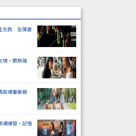
正在跌 反彈要
在噴，散熱強
馬股爆量衝鎖
停潮爆發，記憶