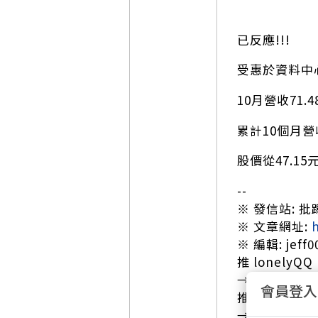
已反應!!!
受惠於資料中
10月營收71.
累計10個月營收
股價從47.15
--
※ 發信站: 批踢踢
※ 文章網址:
※ 編輯: jeff00
推 lonelyQQ 
→ pippen2
會員登入
推 yuen1029 
→ WunoW 