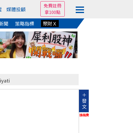
免費註冊
蹤
媒體投顧
拿100點
新聞
策略指標
聚財Ｘ
iyati
＋
發
文
換稿費