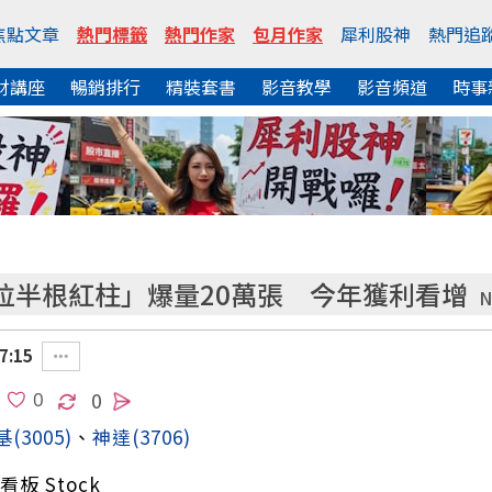
焦點文章
熱門標籤
熱門作家
包月作家
犀利股神
熱門追
財講座
暢銷排行
精裝套書
影音教學
影音頻道
時事
拉半根紅柱」爆量20萬張 今年獲利看增
N
7:15
0
基
(3005)
、
神達
(3706)
板 Stock