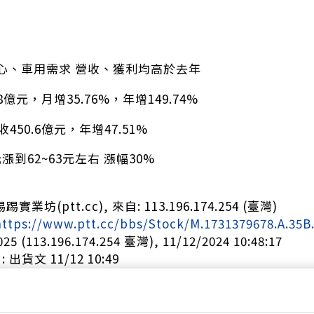
心、車用需求 營收、獲利均高於去年
48億元，月增35.76%，年增149.74%
450.6億元，年增47.51%
元漲到62~63元左右 漲幅30%
實業坊(ptt.cc), 來自: 113.196.174.254 (臺灣)
https://www.ptt.cc/bbs/Stock/M.1731379678.A.35B
25 (113.196.174.254 臺灣), 11/12/2024 10:48:17
: 出貨文 11/12 10:49
002 : 股票就是獲利高點時候賣出!!感恩! 11/12 10:50
: 99神達 11/12 10:51
: 現在還有人蠢到利多新聞發出來了才下單嗎？ 11/12 10: