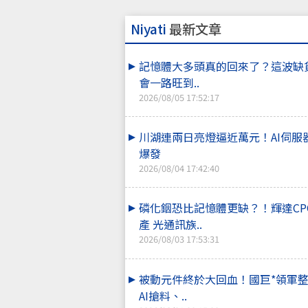
Niyati
最新文章
記憶體大多頭真的回來了？這波缺
會一路旺到..
2026/08/05 17:52:17
川湖連兩日亮燈逼近萬元！AI伺服
爆發
2026/08/04 17:42:40
磷化銦恐比記憶體更缺？！輝達CP
產 光通訊族..
2026/08/03 17:53:31
被動元件終於大回血！國巨*領軍
AI搶料、..