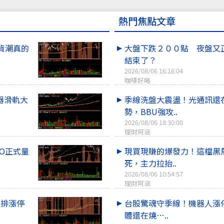
熱門焦點文章
貨潮真的
大盤下跌２００點 夜盤又
結束了？
2026/08/06 16:16:04
咖啡好喝
器滑軌大
季線洗盤大震盪！光通訊還
勢，BBU強攻..
2026/08/06 18:30:00
理財阿涵
O正式量
現買現賺的爆發力！這檔黑
死，主力拉抬..
2026/08/06 10:54:57
理財阿涵
整排漲停
台股驚魂守季線！機器人漲
體還在燒…..