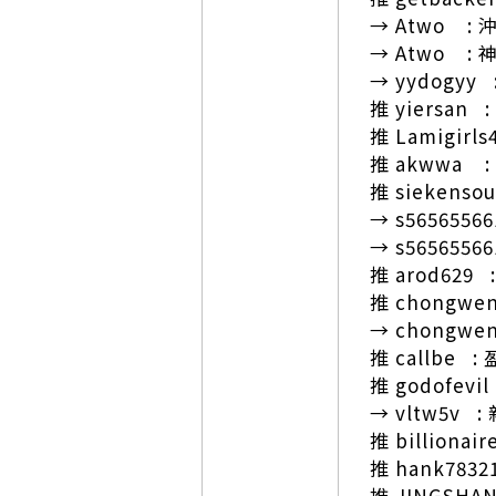
→ Atwo : 
→ Atwo :
→ yydogyy :
推 yiersan :
推 Lamigir
推 akwwa : 
推 siekensou
→ s5656556
→ s5656556
推 arod629 
推 chongw
→ chongwe
推 callbe 
推 godofev
→ vltw5v :
推 billionaire
推 hank7832
推 JINGSH