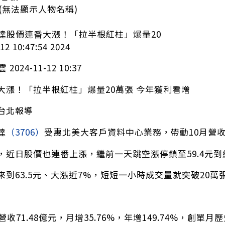
25 (無法顯示人物名稱)
神達股價連番大漲！「拉半根紅柱」爆量20
2 10:47:54 2024
2024-11-12 10:37
大漲！「拉半根紅柱」爆量20萬張 今年獲利看增
台北報導
達
（3706）
受惠北美大客戶資料中心業務，帶動10月營收達
，近日股價也連番上漲，繼前一天跳空漲停鎖至59.4元到
來到63.5元、大漲近7%，短短一小時成交量就突破20
營收71.48億元，月增35.76%，年增149.74%，創單