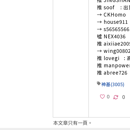
推 soof : 出貨
→ CKHomo
→ house911 
→ s5656556
噓 NEX4036 
推 aixiiae2
→ wing0080
推 lovegi : 
推 manpowe
推 abree72
神基
(3005)
0
本文章只有一頁。