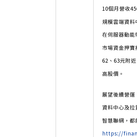
10個月營收4
規模雲端資料
在伺服器動能
市場資金押寶推
62、63元
高股價。
展望後續營運
資料中心及拉
智慧聯網，都
https://fin