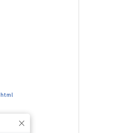
.html
×
53