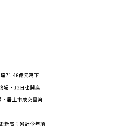
71.48億元寫下
終場，12日也開高
萬張，居上市成交量第
月歷史新高；累計今年前