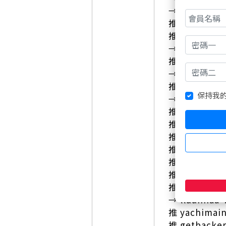
→ WunoW :
推 a2504212
推 tigerzz3
→ gtaped055
推 ravelso
→ dickey2 
推 springm
保持我
→ blue120
推 kknv : 
推 fatb : 
推 gleecheer
推 ravelso
推 sanwan 
推 lmc66 : 
推 s11qs4 :
→ lluunnaa 
推 yachima
推 getback