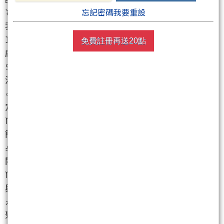
♉金牛座：適合專注自我提升或追求新技能，提升自
忘記密碼我要重設
我魅力。
♊雙子座：不妨試著沉澱思考，安靜地閱讀或觀賞戲
免費註冊再送20點
劇電影，能帶來啟發。
♋巨蟹座：隨著責任加重而感受到壓力，可從事放鬆
活動或短途旅行。
♌獅子座：可參加藝文展覽，豐富心靈，內外平衡穩
定，有益身心發展。
♍處女座：試著先將小目標與小事項完成，化繁為
簡，避免無效內耗。
♎天秤座：先探索、認識自身需求，避免過快投入新
關係或新項目。
♏天蠍座：可嘗試露營或自然觀光活動，有助於情緒
與意志的穩定。
♐射手座：暫時擱置過多的情感期待，單純感受朋友
聚會的愉悅感。