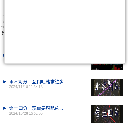
我的IG：
https://reurl.cc/QEGY39
情場、市場皆得意🌼 有可能嗎？
我要的幸福👉🏻占星學✕好股票✕好價格
交易直男
最新文章
去年的決定
2025/02/01 18:24:14
水木對分｜互相吐槽求進步
2024/11/18 11:34:18
金土四分｜現實是殘酷的...
2024/10/28 16:52:05