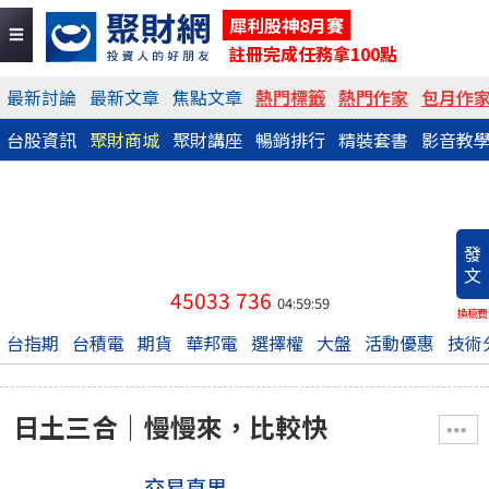
犀利股神8月賽
註冊完成任務拿100點
最新討論
最新文章
焦點文章
熱門標籤
熱門作家
包月作
台股資訊
聚財商城
聚財講座
暢銷排行
精裝套書
影音教
發
文
45033
736
04:59:59
換稿費
台指期
台積電
期貨
華邦電
選擇權
大盤
活動優惠
技術
日土三合｜慢慢來，比較快
交易直男