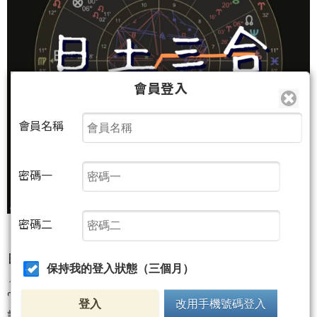
會員登入
會員名稱
密碼一
密碼二
日土三分相｜聊聊 𓍲 12星座運勢✕金融市場行情
保持我的登入狀態（三個月）
📍12星座運勢
♈牡羊座：放慢生活步調，可以考慮參加小型聚會，
登入
改用手機號碼登入
認識新朋友。