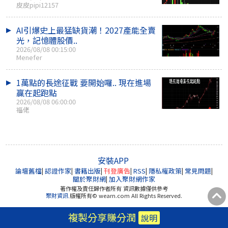
皮皮pipi12157
AI引爆史上最猛缺貨潮！2027產能全賣
光，記憶體股價..
2026/08/08 00:15:00
Menefer
1萬點的長途征戰 要開始囉.. 現在進場
贏在起跑點
2026/08/08 06:00:00
福佬
安裝APP
論壇舊檔
|
認證作家
|
書籍出版
|
刊登廣告
|
RSS
|
隱私權政策
|
常見問題
|
關於聚財網
|
加入聚財網作家
著作權及責任歸作者所有 資訊數據僅供參考
聚財資訊
版權所有© wearn.com All Rights Reserved.
複製分享賺分潤
說明