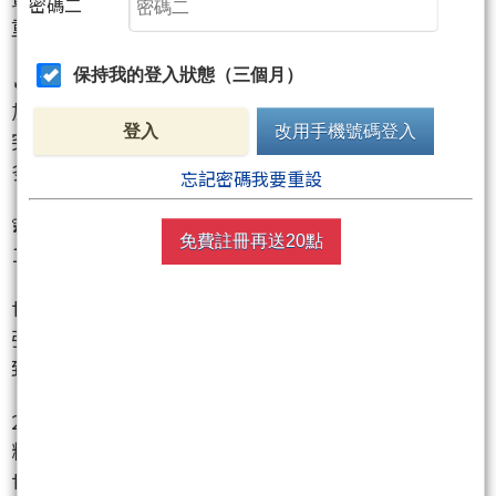
密碼二
重要科技股全線上漲
保持我的登入狀態（三個月）
🔥台股關鍵支撐位
加權指數下跌106.16點（-0.46%）
登入
改用手機號碼登入
突破上檔複合頭部頸線反壓
多方重新奪回中期走勢主導權
忘記密碼我要重設
💫 強勢族群分析
免費註冊再送20點
1. 先進製程供應鏈三雄
世芯-KY
(3661)
：創新高
弘塑
(3131)
：量能放大
致茂
(2360)
：突破季線
2. 高速運算伺服器概念股
精測
(6510)
：漲幅居冠
世芯-KY
(3661)
：連續上攻