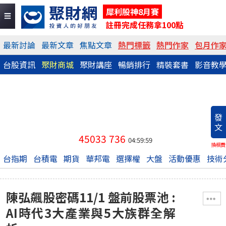
犀利股神8月賽
註冊完成任務拿100點
最新討論
最新文章
焦點文章
熱門標籤
熱門作家
包月作
台股資訊
聚財商城
聚財講座
暢銷排行
精裝套書
影音教
發
文
45033
736
04:59:59
換稿費
台指期
台積電
期貨
華邦電
選擇權
大盤
活動優惠
技術
陳弘飆股密碼11/1 盤前股票池 :
AI時代3大產業與5大族群全解