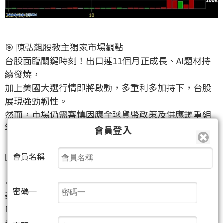
🎯 陳弘飆股教主獨家市場觀點
台股面臨關鍵時刻！出口連11個月正成長、AI題材持
續發燒，
加上美國大選行情即將啟動，多重利多加持下，台股
展現強勁韌性。
然而，市場仍需審慎因應全球貨幣政策及供應鏈重組
等變數。
會員登入
會員名稱
📊 盤勢主軸分析
🔥 短線焦點
密碼一
美股全面飄紅
Nasdaq指數大幅上揚
費城半導體指數創新高