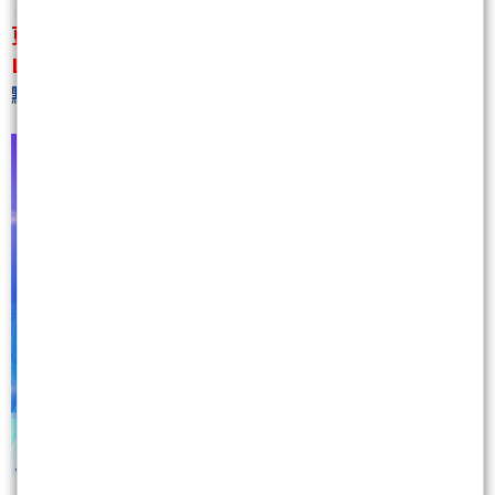
↓↓↓
更多飆股推薦
Line搜尋：【@we178】
點此連結：
https://lin.ee/6yrWqDa