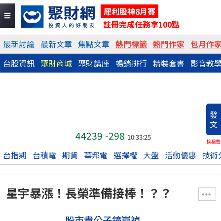
犀利股神8月賽
註冊完成任務拿100點
最新討論
最新文章
焦點文章
熱門標籤
熱門作家
包月作
台股資訊
聚財商城
聚財講座
暢銷排行
精裝套書
影音教
發
文
44239
-298
10:33:25
換稿費
台指期
台積電
期貨
華邦電
選擇權
大盤
活動優惠
技術
星宇暴漲！長榮準備接棒！？？
股市貴公子鐘崑禎