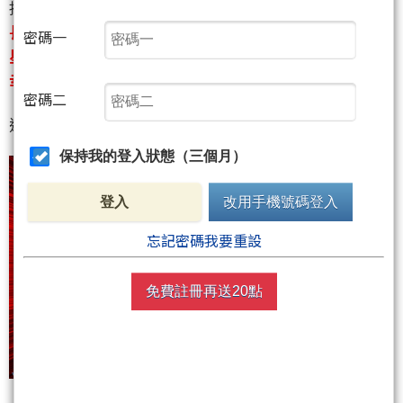
接下來
長榮航有機會補漲嗎？
密碼一
星宇航空還能買嗎？
幸運中籤的投資人需要先賣一趟嗎？
密碼二
透過這張表跟大家詳解
保持我的登入狀態（三個月）
登入
改用手機號碼登入
忘記密碼我要重設
免費註冊再送20點