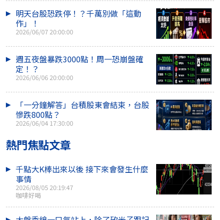
明天台股恐跌停！？千萬別做「這動
作」！
2026/06/07 20:00:00
週五夜盤暴跌3000點！周一恐崩盤確
定！？
2026/06/06 20:00:00
「一分鐘解答」台積股東會結束，台股
慘跌800點？
2026/06/04 17:30:00
熱門焦點文章
千點大K棒出來以後 接下來會發生什麼
事情
2026/08/05 20:19:47
咖啡好喝
大盤季線一口氣站上，除了矽光子跟記