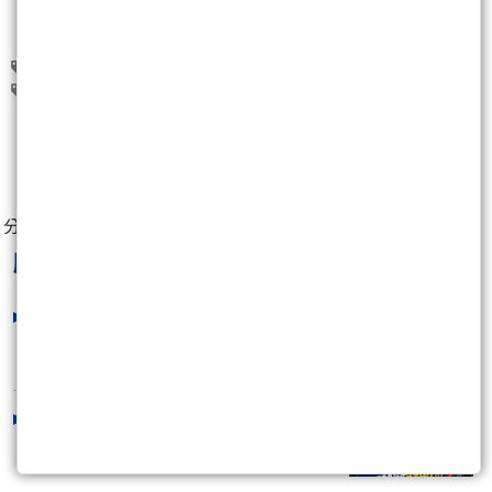
鴻海(2317)
台積電(2330)
華航(2610)
長榮航(2618)
星宇航空(2646)
0
分享至：
股市貴公子鐘崑禎
最新文章
「一分鐘解答」台積電營收爆發！台股
為何暴跌？
2026/06/10 18:00:00
台積營收爆發SV美國CPI暴衝！台股卻
崩千點！？
2026/06/10 17:15:00