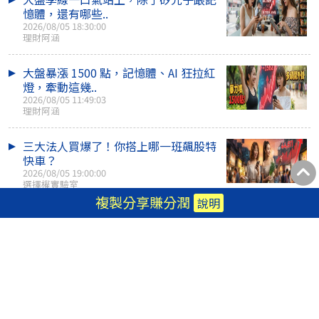
憶體，還有哪些..
2026/08/05 18:30:00
理財阿涵
大盤暴漲 1500 點，記憶體、AI 狂拉紅
燈，牽動這幾..
2026/08/05 11:49:03
理財阿涵
三大法人買爆了！你搭上哪一班飆股特
快車？
2026/08/05 19:00:00
選擇權實驗室
複製分享賺分潤
說明
半導體、記憶體、光通訊、PCB 全面噴
發！
2026/08/05 19:08:15
股市打工仔