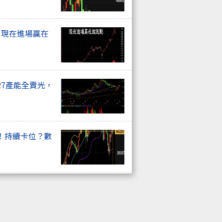
. 現在進場贏在
27產能全賣光，
！持續卡位？數