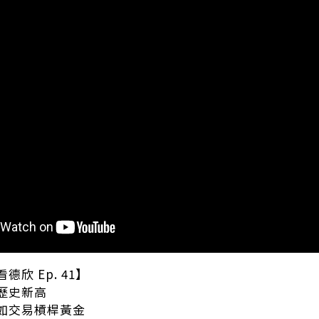
欣 Ep. 41】
歷史新高
如交易槓桿黃金