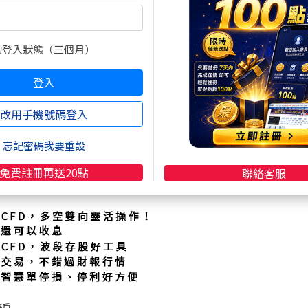
世界
.mt5tw.com/
槓桿交易
的登入狀態（三個月）
登入
改用手機號碼登入
了一個新選擇，
 讓你更靈活！
忘記密碼我要重設
免費註冊再送20點
聯絡客服
帳戶