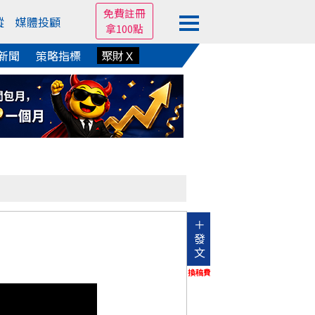
免費註冊
蹤
媒體投顧
拿100點
新聞
策略指標
聚財Ｘ
＋
發
文
換稿費