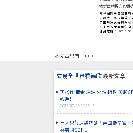
找群益槓桿交易劉德
本文章只有一頁。
交易全世界看德欣
最新文章
可操作 黃金 原油 外匯 指數 美股C
帳戶是..
2026/07/29 20:59:43
三大央行決議齊發！美國聯準會、通
與美國GDP ..