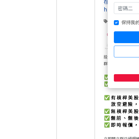
在台灣交易全
https://www
黃金
白銀
保持我
15
投資美股，現在多
群益槓桿美股 CFD
立即開立群益槓桿