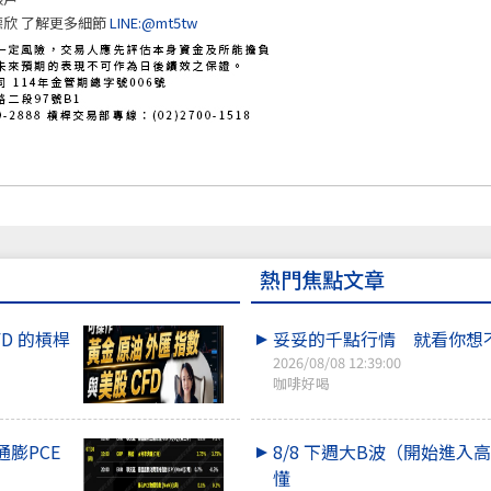
欣 了解更多細節
LINE:@mt5tw
熱門焦點文章
FD 的槓桿
妥妥的千點行情 就看你想
2026/08/08 12:39:00
咖啡好喝
膨PCE
8/8 下週大B波（開始進入
懂