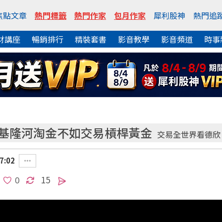
焦點文章
熱門標籤
熱門作家
包月作家
犀利股神
熱門追
財講座
暢銷排行
精裝套書
影音教學
影音頻道
時事
 基隆河淘金不如交易槓桿黃金
交易全世界看德欣
7:02
15