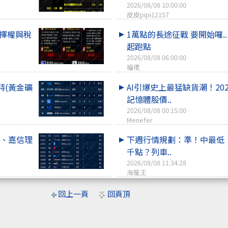
2026/08/08 10:00:00
皮皮pipi12157
選擇權與稅
1萬點的長途征戰 要開始囉.
起跑點
2026/08/08 06:00:00
福佬
特(黃金礦
AI引爆史上最猛缺貨潮！20
記憶體股價..
2026/08/08 00:15:00
Menefer
M、嘉信理
下週行情規劃：準！中最低
千點？列車..
2026/08/08 11:34:28
海龍王
回上一頁
回頁頂