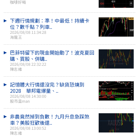
咖啡好喝
下週行情規劃：準！中最低！持續卡
位？數千點？列車..
2026/08/08 11:34:28
海龍王
巴菲特留下的現金開始動了！波克夏回
購、買股、併購..
2026/08/08 22:32:22
陳志維
記憶體大行情還沒完？缺貨恐燒到
2028 華邦電爆量、..
2026/08/08 14:30:00
股市韭man
非農竟然掉到負數！九月升息急踩煞
車？美股狂歡後還..
2026/08/08 13:00:52
陳志維