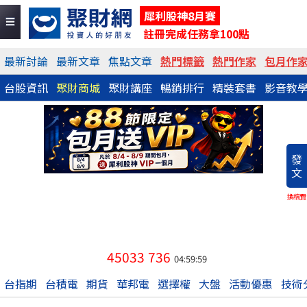
犀利股神8月賽
註冊完成任務拿100點
最新討論
最新文章
焦點文章
熱門標籤
熱門作家
包月作
台股資訊
聚財商城
聚財講座
暢銷排行
精裝套書
影音教
發
文
換稿費
45033
736
04:59:59
台指期
台積電
期貨
華邦電
選擇權
大盤
活動優惠
技術