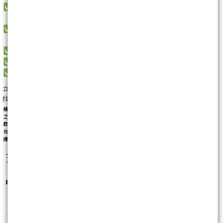
立即開立群益槓桿帳戶
找群益槓桿交易劉德欣 了解更多細節
LINE:@mt5tw
交易全世界看德欣
最新文章
七家公司高層同步賣股 Visa單週交易
金額突破2,000..
2026/08/02 16:31:06