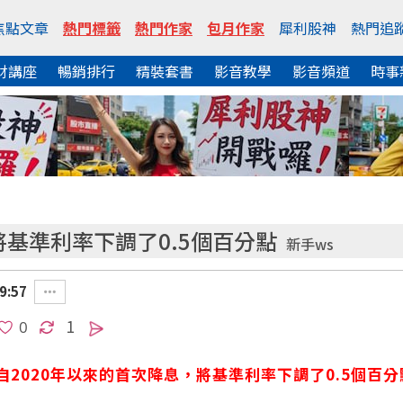
焦點文章
熱門標籤
熱門作家
包月作家
犀利股神
熱門追
財講座
暢銷排行
精裝套書
影音教學
影音頻道
時事
宣佈將基準利率下調了0.5個百分點
新手ws
9:57
1
自2020年以來的首次降息，將基準利率下調了0.5個百