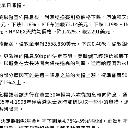
大單日漲幅。
美聯儲宣佈降息後，對衰退擔憂引發價格下跌。原油和天然氣
美元，下跌1.16%，ICE布油報72.14美元，下跌1.19%
3元。NYMEX天然氣價格下降1.42%，報2.291美元。
偏弱，倫敦金現報2558.830美元，下跌0.40%；倫敦銀現
，更激進的降息50bp的決定表明，美聯儲已經確信通脹
，以避免在太長時間內保持過高的利率，從而給經濟帶來
的部分原因可能是週三降息之前的大幅上漲。標準普爾50
了1%以上。
息標誌著該央行在過去30年裡第六次從加息轉向降息。
95年和1998年經濟避免衰退時那樣採取一些小的舉措，還是
系列降息。
息決定將聯邦基金利率下調至4.75%-5%的區間。雖然
押貸款、汽車貸款和信用卡等多種消費產品。