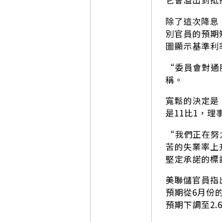
除了這次降息
別官員的預期矩
圖顯示基準利
“委員會對通
稱。
寬鬆的決定是
是11比1，
“我們正在努
苦的失業率上
堅定承諾的標
美聯儲官員指
預期從6月份的
預期下調至2.