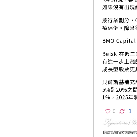
如果沒有出現
按行業劃分，C
療保健。降息
BMO Cap
Belski
有進一步上漲
成長型股票更
貝爾斯基補充
5%到20%
1%，2025
1
我認為期貨選擇權