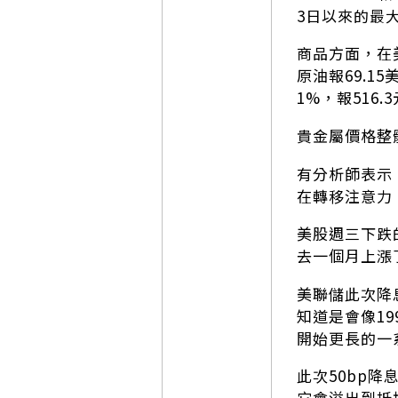
3日以來的最
商品方面，在
原油報69.15
1%，報516.
貴金屬價格整體
有分析師表示
在轉移注意力
美股週三下跌
去一個月上漲
美聯儲此次降
知道是會像19
開始更長的一
此次50bp降
它會溢出到抵