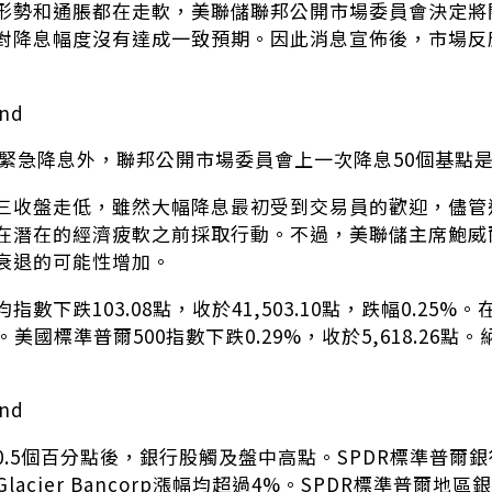
形勢和通脹都在走軟，美聯儲聯邦公開市場委員會決定將
對降息幅度沒有達成一致預期。因此消息宣佈後，市場反
nd
0年緊急降息外，聯邦公開市場委員會上一次降息50個基點是
三收盤走低，雖然大幅降息最初受到交易員的歡迎，儘管
在潛在的經濟疲軟之前採取行動。不過，美聯儲主席鮑威
衰退的可能性增加。
指數下跌103.08點，收於41,503.10點，跌幅0.2
點。美國標準普爾500指數下跌0.29%，收於5,618.26
。
nd
5個百分點後，銀行股觸及盤中高點。SPDR標準普爾銀行ETF上
s和Glacier Bancorp漲幅均超過4%。SPDR標準普爾地