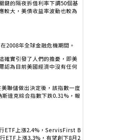
關鍵的隔夜拆借利率下調50個基
應較大，美債收益率波動也較為
在2008年全球金融危機期間。
這確實引發了人們的擔憂，即美
爾認為目前美國經濟中沒有任何
5%。在美聯儲做出決定後，該指數一度
點。納斯達克綜合指數下跌0.31%，報
漲2.4%，ServisFirst B
區銀行ETF上漲3.3%，有望創下8月2