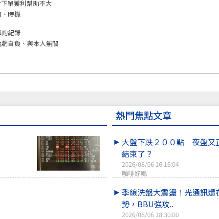
於下單獲利幫助不大
向、時機
單的紀錄
盈虧自負、與本人無關
熱門焦點文章
大盤下跌２００點 夜盤又
結束了？
2026/08/06 16:16:04
咖啡好喝
季線洗盤大震盪！光通訊還
勢，BBU強攻..
2026/08/06 18:30:00