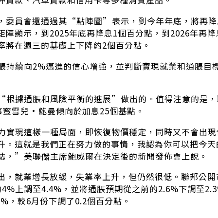
，委員會還通過其“點陣圖”表示，到今年年底，將再降
陣顯示，到2025年底再降息1個百分點，到2026年再降
率將在週三的基礎上下降約2個百分點。
脹持續向2%邁進的信心增強，並判斷實現就業和通脹目
“根據通脹和風險平衡的進展”做出的。值得注意的是，
理事蜜雪兒·鮑曼傾向於加息25個基點。
力實現這樣一種局面，即恢復物價穩定，同時又不會出現
升。這就是我們正在努力做的事情，我認為你可以把今天
誌，”美聯儲主席鮑威爾在決定後的新聞發佈會上說。
出，就業增長放緩，失業率上升，但仍然很低。聯邦公開
4%上調至4.4%，並將通脹預期從之前的2.6%下調至2
6%，較6月份下調了0.2個百分點。