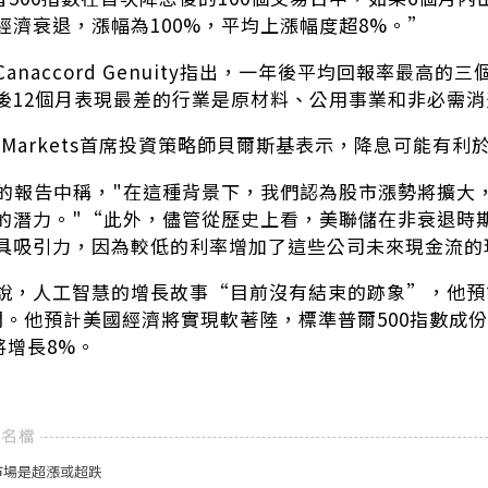
經濟衰退，漲幅為100%，平均上漲幅度超8%。”
anaccord Genuity指出，一年後平均回報率最高
後12個月表現最差的行業是原材料、公用事業和非必需消
ital Markets首席投資策略師貝爾斯基表示，降息可能有
在週三的報告中稱，"在這種背景下，我們認為股市漲勢將擴
的潛力。"“此外，儘管從歷史上看，美聯儲在非衰退時
具吸引力，因為較低的利率增加了這些公司未來現金流的
說，人工智慧的增長故事“目前沒有結束的跡象”，他預
之間。他預計美國經濟將實現軟著陸，標準普爾500指數成
年將增長8%。
市場是超漲或超跌