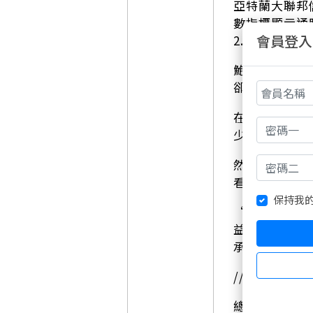
亞特蘭大聯邦
數指標顯示通
會員登入
2.5%左右
鮑威爾和其他
卻明顯放緩。
在7月會議後
少就目前而言
然而，這為未
看法存在很大
保持我
“這不是連續
益公司首席美
承諾這會發生
// 市場在降息
總體而言，在