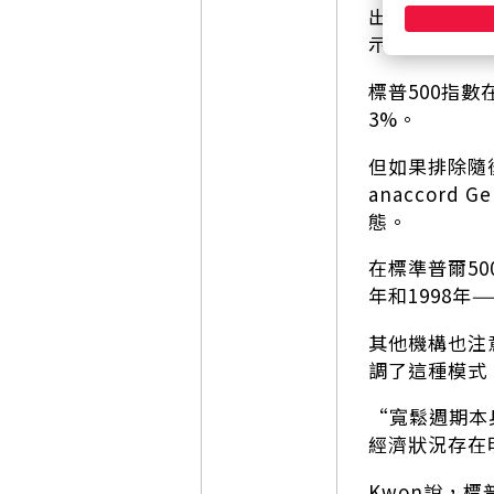
出現了一些例外
示，總體而言
標普500指數
3%。
但如果排除隨
anaccor
態。
在標準普爾50
年和1998年
其他機構也注意到
調了這種模式
“寬鬆週期本
經濟狀況存在明
Kwon說，標