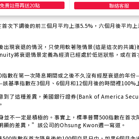
。Canaccord Genuity研究了自1970年以來的最
免費註冊再送20點
聯絡客服
，三個月和六個月後，標普500指數上漲的時間占70%，
在首次下調後的前三個月平均上漲5.5%，六個月後平均上漲
後出現衰退的情況，只使用軟著陸情景(這是這次的共識)
d Genuity將衰退情景定義為經濟已經處於低迷狀態，或
0指數在第一次降息期間或之後不久沒有經歷衰退的年份——比如
——該基準指數在3個月、6個月和12個月後的時間裡100%
了這種差異，美國銀行證券(Bank of America Sec
。
身並不一定是積極的。事實上，標準普爾500指數在首次
顯的差異，”該公司的Ohsung Kwon週一寫道。
普500指數在首次降息後的100個交易日中，如果6個月