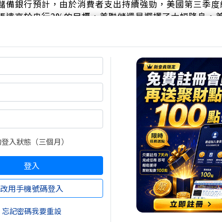
儲備銀行預計，由於消費者支出持續強勁，美國第三季度
脹遠高於央行2%的目標，美聯儲還是選擇了大幅降息。
，遠低於峰值，但仍高於政策制定者的預期。
政策制定者最近幾天表達了對勞動力市場的擔憂。雖然裁
事實上，上一次月度招聘率如此之低(占勞動力的3.5%)
的新聞發佈會上，鮑威爾曾表示，降息50個基點“不是我
，此舉有助於平息一場關於美聯儲最初的舉措應該有多大
來的問題埋下了伏筆，即央行在停止降息之前應該走多遠
分歧。
的登入狀態（三個月）
降息50個基點的開始，我認為鮑威爾在某種程度上確實粉
國經濟學家湯姆·波切利說。“這並不是說他認為這不會
登入
。這是正確的選擇。”
改用手機號碼登入
後表現 //
忘記密碼我要重設
所有週期中，標準普爾500指數在第一次降息後的表現基