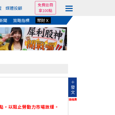
免費註冊
蹤
媒體投顧
拿100點
新聞
策略指標
聚財Ｘ
＋
發
文
換稿費
分點，以阻止勞動力市場放緩。