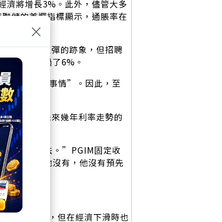
經濟將增長3%。此外，儘管大多
美聯儲的首選指標顯示，通脹率在
×
員幾乎沒有反彈的跡象，但招聘
時，失業率超過了6%。
們現在考慮的事情”。因此，至
力度的爭論。
。委員們對未來幾年利率走勢的
碎了這種想法。”PGIM固定收
發生，而是他沒有，他沒有預先
本上是積極的，但在經濟下滑時也