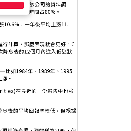
近10次寬鬆週期，該公司的資料顯
一年後上漲的時間占80%。
10.6%，一年後平均上漲11.
進行計算，那麼表現就會更好。C
在首次降息後的12個月內進入低迷狀
1984年、1989年、1995
上漲。
urities)在最近的一份報告中也強
降息後的平均回報率較低，但根據
內出現經濟衰退，漲幅僅為20%，但