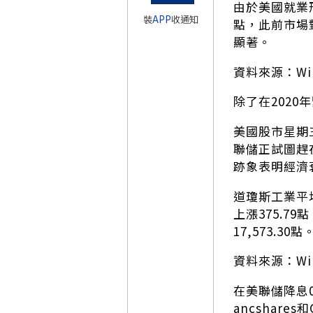
由於美國就業
裝
APP
收通知
點，此前市場
顯著。
資料來源：Wi
除了在202
美國股市星期
聯儲正試圖趕
跡象表明經濟
道瓊斯工業平均
上漲375.79
17,573.30點
資料來源：Wi
在美聯儲降息0.
ancshare