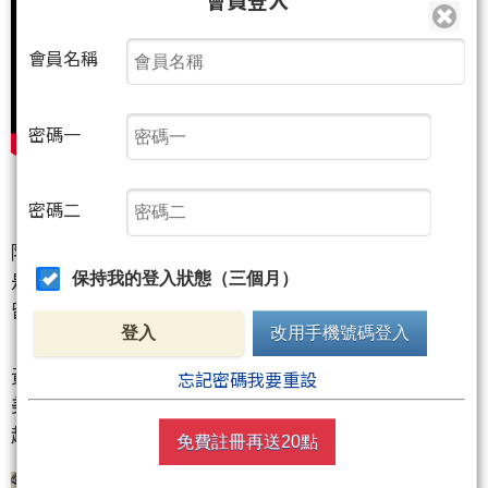
會員名稱
密碼一
密碼二
【交易全世界看德欣 Ep. 37】
降息一碼還是兩碼
是意料之中還是意外驚喜
保持我的登入狀態（三個月）
留言猜對可以抽小禮物
登入
改用手機號碼登入
黃金頻創史上新高
忘記密碼我要重設
美日對來到今年低點
超級央行周 不能錯過
免費註冊再送20點