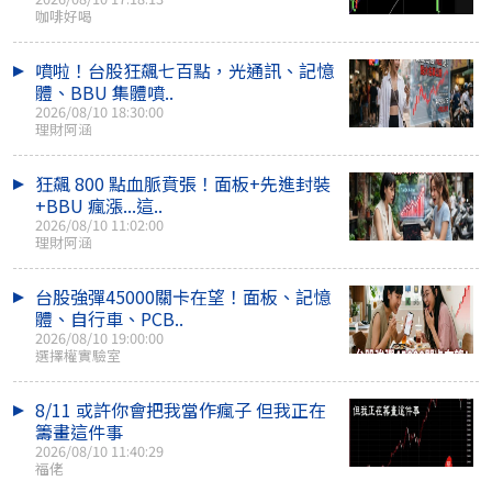
咖啡好喝
噴啦！台股狂飆七百點，光通訊、記憶
體、BBU 集體噴..
2026/08/10 18:30:00
理財阿涵
狂飆 800 點血脈賁張！面板+先進封裝
+BBU 瘋漲...這..
2026/08/10 11:02:00
理財阿涵
台股強彈45000關卡在望！面板、記憶
體、自行車、PCB..
2026/08/10 19:00:00
選擇權實驗室
8/11 或許你會把我當作瘋子 但我正在
籌畫這件事
2026/08/10 11:40:29
福佬