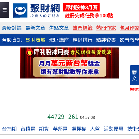
犀利股神8月賽
註冊完成任務拿100點
最新討論
最新文章
焦點文章
熱門標籤
熱門作家
包月作
台股資訊
聚財商城
聚財講座
暢銷排行
精裝套書
影音教
發
文
換稿費
44729
-261
04:57:08
台指期
台積電
期貨
華邦電
選擇權
大盤
活動優惠
技術