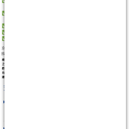
立即開立群益槓桿帳戶
找群益槓桿交易劉德欣 了解更多細節
LINE:@mt5tw
交易全世界看德欣
最新文章
美國通膨數據週來了！CPI、PPI、零售
銷售接力登場 ..
2026/08/10 07:56:40
微軟高層賣股逾700萬美元 輝瑞兩董