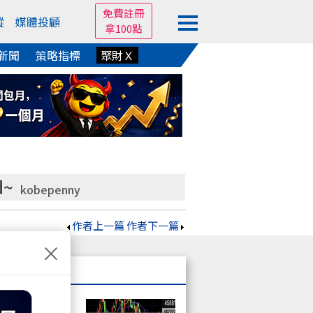
免費註冊
蹤
媒體投顧
拿100點
新聞
策略指標
聚財Ｘ
d~
kobepenny
作者上一篇
作者下一篇
×
才有機會賺大的