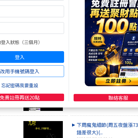
2026/08/09 10:35:27
咖啡好喝
市場,否則
巴菲特留下的現金開始動了
買股、併購..
的登入狀態（三個月）
2026/08/08 22:32:22
陳志維
登入
策略圖
季線大混戰資金轉戰小飆股
人+塑化+..
改用手機號碼登入
2026/08/09 12:30:00
理財阿涵
忘記密碼我要重設
百分之百會兌現的訊號 敬請
免費註冊再送20點
聯絡客服
2026/08/09 06:00:00
福佬
下周魔鬼細節(周五夜盤漲73
錯差很大)(..