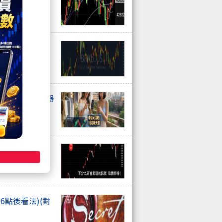
！波克夏回購、
！盤面主流:機器
期待!
6點後看法)(對