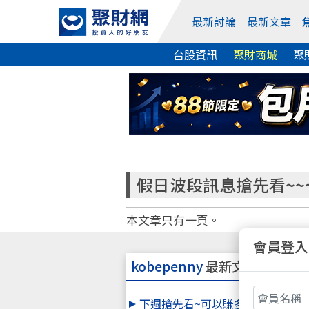
最新討論
最新文章
台股資訊
聚財商城
聚
假日波段訊息搶先看~~~重頭
本文章只有一頁。
會員登入
kobepenny
最新文章
下週搶先看~可以賺多遠?