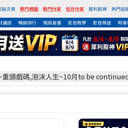
焦點文章
熱門標籤
熱門作家
包月作家
犀利股神
熱門追
財講座
暢銷排行
精裝套書
影音教學
影音頻道
時事
戲碼,泡沫人生~10月to be continue
熱門焦點文章
掌握好一整週的交易節奏 