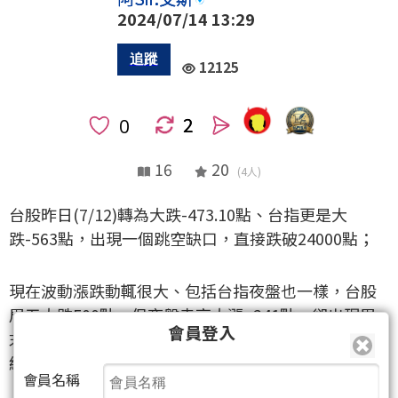
2024/07/14 13:29
12125
2
人
16
20
(4人)
台股昨日(7/12)轉為大跌-473.10點、台指更是大
跌-563點，出現一個跳空缺口，直接跌破24000點；
現在波動漲跌動輒很大、包括台指夜盤也一樣，台股
周五大跌500點，但夜盤走高大漲+241點，卻出現周
會員登入
末假日川普競選傳出中槍事件…國際市場現在算是短
線看法最分歧的時候！
會員名稱