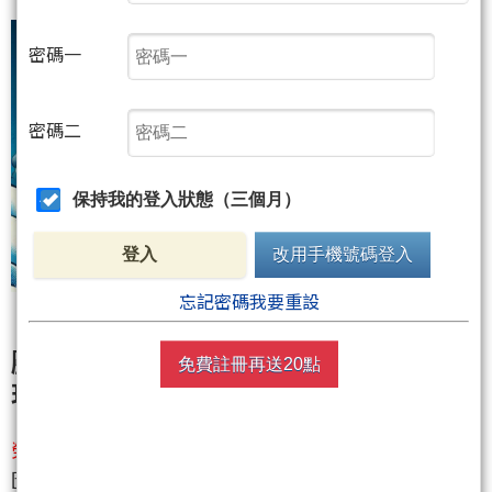
密碼一
密碼二
保持我的登入狀態（三個月）
登入
改用手機號碼登入
忘記密碼我要重設
壓回買還是逢高空？
免費註冊再送20點
現在差不多準備要提先做出決定了…
榮獲2023包月王訂閱肯定!!
請支持最用心的教學文、
圖文最豐富!!文章內容完整多元豐富、
涵蓋大盤/個股