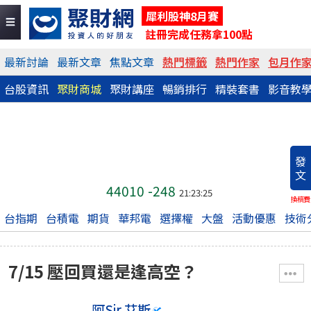
犀利股神8月賽
註冊完成任務拿100點
最新討論
最新文章
焦點文章
熱門標籤
熱門作家
包月作
台股資訊
聚財商城
聚財講座
暢銷排行
精裝套書
影音教
發
文
44010
-248
21:23:25
換稿費
台指期
台積電
期貨
華邦電
選擇權
大盤
活動優惠
技術
7/15 壓回買還是逢高空？
阿Sir.艾斯