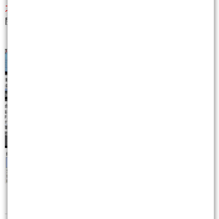
之教學應用
，都有連貫性與教學性，建議長期包月訂
閱、可完整觀看學習~