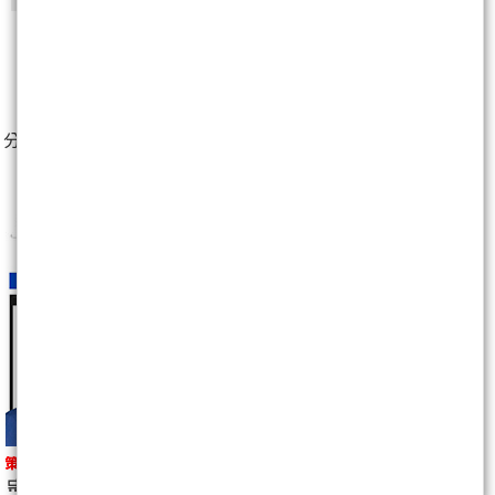
2
人
分享至：
策略指標【艾斯 王牌淘股指南(月/季/年)】
🛒
馬上購買
https://wearn.tw/m/10139