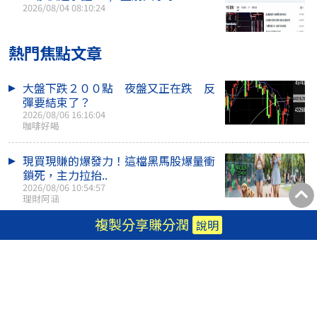
2026/08/04 08:10:24
熱門焦點文章
大盤下跌２００點 夜盤又正在跌 反
彈要結束了？
2026/08/06 16:16:04
咖啡好喝
現買現賺的爆發力！這檔黑馬股爆量衝
鎖死，主力拉抬..
2026/08/06 10:54:57
理財阿涵
複製分享賺分潤
說明
季線洗盤大震盪！光通訊還在噴，散熱
強勢，BBU強攻..
2026/08/06 18:30:00
理財阿涵
台股漲勢休兵、一度急殺近600點！權