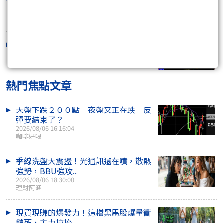
2026/07/30 13:39:09
融資追繳令：萬箭齊發／我布局護盤
2026/07/29 13:00:58
熱門焦點文章
大盤下跌２００點 夜盤又正在跌 反
彈要結束了？
2026/08/06 16:16:04
咖啡好喝
季線洗盤大震盪！光通訊還在噴，散熱
強勢，BBU強攻..
2026/08/06 18:30:00
理財阿涵
現買現賺的爆發力！這檔黑馬股爆量衝
鎖死，主力拉抬..