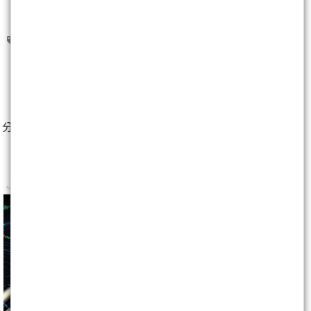
飆股
33
人
分享至：