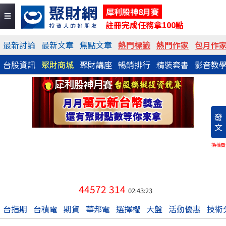
犀利股神8月賽
註冊完成任務拿100點
最新討論
最新文章
焦點文章
熱門標籤
熱門作家
包月作
台股資訊
聚財商城
聚財講座
暢銷排行
精裝套書
影音教
發
文
換稿費
44572
314
02:43:23
台指期
台積電
期貨
華邦電
選擇權
大盤
活動優惠
技術