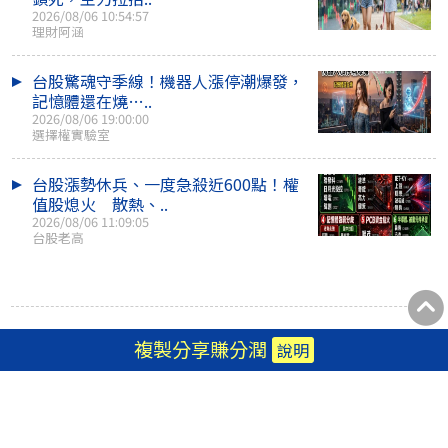
2026/08/06 10:54:57
理財阿涵
台股驚魂守季線！機器人漲停潮爆發，
記憶體還在燒…..
2026/08/06 19:00:00
選擇權實驗室
台股漲勢休兵、一度急殺近600點！權
值股熄火 散熱、..
2026/08/06 11:09:05
台股老高
安裝APP
複製分享賺分潤
說明
論壇舊檔
|
認證作家
|
書籍出版
|
刊登廣告
|
RSS
|
隱私權政策
|
常見問題
|
關於聚財網
|
加入聚財網作家
著作權及責任歸作者所有 資訊數據僅供參考
聚財資訊
版權所有© wearn.com All Rights Reserved.