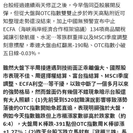
台股經過連續兩天修正之後，今早偕同亞股展開反
彈，但從大盤與OTC指數雙雙止步於昨天高點附近可
知整理走勢還沒結束，加上中國無預警宣布中止
ECFA（海峽兩岸經濟合作框架協議）134項商品關稅
減讓引發航運、水泥…等族群重摔以及MSCI季度調整
刻意摜壓，牽連大盤由紅翻黑-190點、OTC指數小破
五日線-0.03%。
雖然大盤下半周接連遇到技術面正乖離偏大、國際股
市表現不佳、周選擇權結算、富台指結算、MSCI季度
調整、ECFA利空…等干擾，以致中斷了一個多月以來
的強勢格局，然而盤面仍有幾個不錯現象暗示台股還
有大人照顧：(1)先前受到520就職演說影響導致漲勢
落後的OTC指數開始急起直追，表現明顯強於大盤，
例如今天指數雖跌但上市櫃漲家數卻高於跌家數（約
6:4），大盤周Ｋ棒跌-391點但OTC指數周Ｋ棒卻漲
+1.27%；(2)昨天台股下跌立馬就有『貨櫃三雄』長