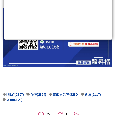
國巨*(2327)
鴻準(2354)
雷笛克光學(5230)
迎廣(6117)
廣運(6125)
1