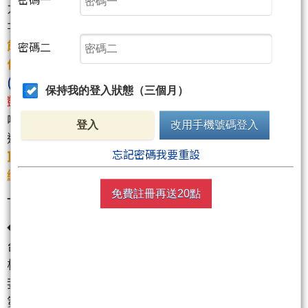
力股攻守兩相宜?】點名看好
國巨
(2327)
有望成為輝達
次世代晶片受惠者（
需要具備超低耗損的「電容」才
能保持系統可靠性，「電感」的用量也會飆增2～3
密碼二
倍
），一併看好
雷科
(6207)
、鈺邦
(6449)
、禾伸堂
(3026)
、立隆電
(2472)
、艾華
(6204)
、信昌電
(6173)
、
保持我的登入狀態（三個月）
凱美
(2375)
…等，5/25(六)再次發文【台股明顯有人顧
哪些好股練過真功夫?】提醒關注。昨天國巨於股東會
登入
改用手機號碼登入
透露「
檯面上股價漲三倍、四倍的主流AI業者都是國
忘記密碼我要重設
巨的客戶，這些客戶拉貨非常強勁而且動能一路延
續，國巨因此上修營運展望
」，帶動今天股價逆勢衝
上689波段新高。
免費註冊再送20點
◆
機器人
：具備超高話題性的機器人概念股仍是今天
台股中流砥柱，早在三月起漲之初便已點名關注的指
標股
所羅門
(2359)
本周被關禁閉但是股價照樣保持高
姿態整理，本月下旬接棒演出的
羅昇
(8374)
強勢拉出
第8根漲停，
彬台
(3379)
拉出第3根漲停。此外