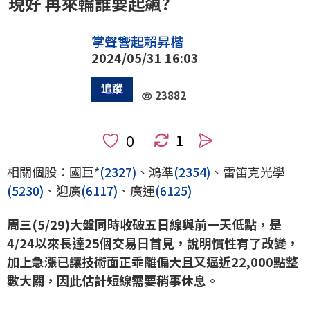
現好 再來輪誰要起飆?
掌聲響起賴昇楷
2024/05/31 16:03
23882
1
人
相關個股：國巨*
(2327)
、鴻準
(2354)
、雷笛克光學
(5230)
、迎廣
(6117)
、廣運
(6125)
周三(5/29)大盤同時收破五日線與前一天低點，是
4/24以來長達25個交易日首見，說明慣性有了改變，
加上急漲已讓技術面正乖離偏大且又逼近22,000點整
數大關，因此估計短線需要稍事休息。