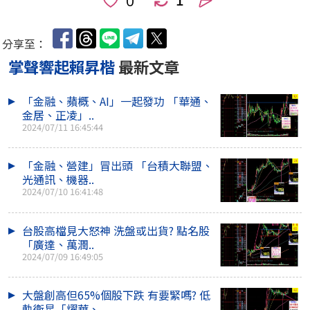
人
分享至：
掌聲響起賴昇楷
最新文章
「金融、蘋概、AI」一起發功 「華通、
金居、正凌」..
2024/07/11 16:45:44
「金融、營建」冒出頭 「台積大聯盟、
光通訊、機器..
2024/07/10 16:41:48
台股高檔見大怒神 洗盤或出貨? 點名股
「廣達、萬潤..
2024/07/09 16:49:05
大盤創高但65%個股下跌 有要緊嗎? 低
軌衛星「燿華、..