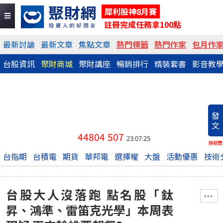
犀利股神8月賽
註冊完成任務拿100點
最新討論
最新文章
焦點文章
熱門標籤
熱門作家
包月作
台股資訊
聚財商城
聚財講座
暢銷排行
精裝套書
影音教
發
文
44804
507
23:07:25
換稿費
台指期
台積電
期貨
華邦電
選擇權
大盤
活動優惠
技術
台股大人沒落跑 點名股「鈦
昇、鴻準、雷笛克光學」本周表