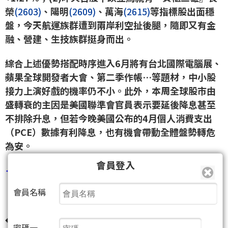
榮
(2603)
、陽明
(2609)
、萬海
(2615)
等指標股出面穩
盤，今天航運族群遭到兩岸利空扯後腿，隨即又有金
融、營建、生技族群挺身而出。
綜合上述優勢搭配時序進入6月將有台北國際電腦展、
蘋果全球開發者大會、第二季作帳…等題材，中小股
接力上演好戲的機率仍不小。此外，本周全球股市由
盛轉衰的主因是美國聯準會官員表示要延後降息甚至
不排除升息，但若今晚美國公布的4月個人消費支出
（PCE）數據有利降息，也有機會帶動全體盤勢轉危
為安。
會員登入
＜多方焦點股＞
會員名稱
《AI～國巨
(2327)
、廣運
(6125)
、迎廣
(6117)
》：
◆
被動元件
：3/10(六)曾發文【市場多空分歧 哪些潛
密碼一