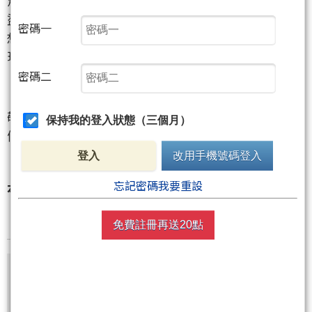
盜關卡，
密碼一
想得取精隨須以書本配合免費的鎖書文才會全貌呈
現。
密碼二
敬邀已購書朋友來參閱，勤練基本功、先紮穩馬步，
保持我的登入狀態（三個月）
假以時日將飛龍在天 !
登入
改用手機號碼登入
忘記密碼我要重設
本篇主題 :
跳空開高，多空攻防戰略第二篇
免費註冊再送20點
尚有3張圖，3500字元(含語法)未完
請開啟隨書 吳