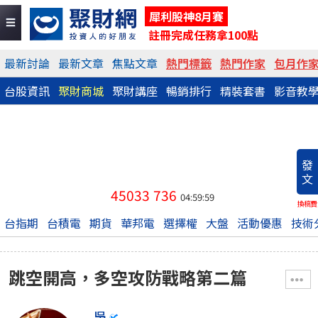
犀利股神8月賽
註冊完成任務拿100點
最新討論
最新文章
焦點文章
熱門標籤
熱門作家
包月作
台股資訊
聚財商城
聚財講座
暢銷排行
精裝套書
影音教
發
文
45033
736
04:59:59
換稿費
台指期
台積電
期貨
華邦電
選擇權
大盤
活動優惠
技術
跳空開高，多空攻防戰略第二篇
吳