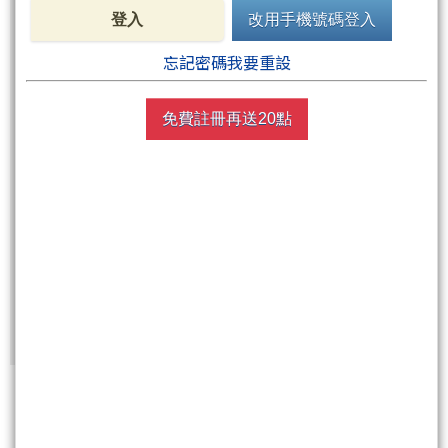
登入
改用手機號碼登入
週五盤後六日限定！點數加贈2%！
忘記密碼我要重設
買點數
免費註冊再送20點
立即線上購買
超商買真方便
快速購點
( 刷卡、Line Pay、Apple Pay、Google Pay )
非會員
免費註冊再送聚財點數
20
點
0