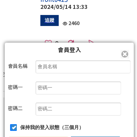
2024/05/14 13:33
2460
0
會員登入
16
10
(2人)
會員名稱
交易首重策略，而不是盲從...
密碼一
尚有199字元(含語法)未完
密碼二
保持我的登入狀態（三個月）
非會員請先
註冊
再送聚財點數
20
點