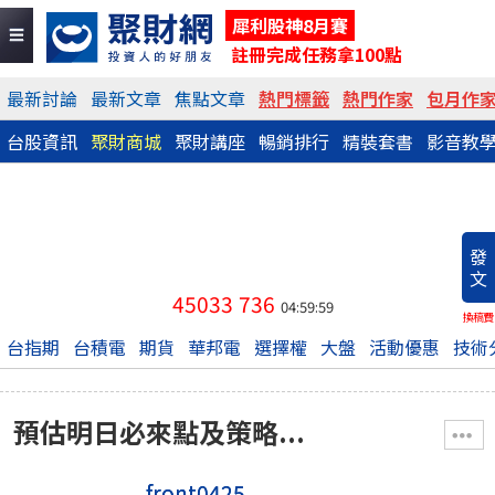
犀利股神8月賽
註冊完成任務拿100點
最新討論
最新文章
焦點文章
熱門標籤
熱門作家
包月作
台股資訊
聚財商城
聚財講座
暢銷排行
精裝套書
影音教
發
文
45033
736
04:59:59
換稿費
台指期
台積電
期貨
華邦電
選擇權
大盤
活動優惠
技術
預估明日必來點及策略...
front0425