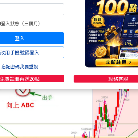
破彈空
(實戰應用說明)
的登入狀態（三個月）
.wearn.com/bbs/t990442.html
登入
改用手機號碼登入
忘記密碼我要重設
免費註冊再送20點
聯絡客服