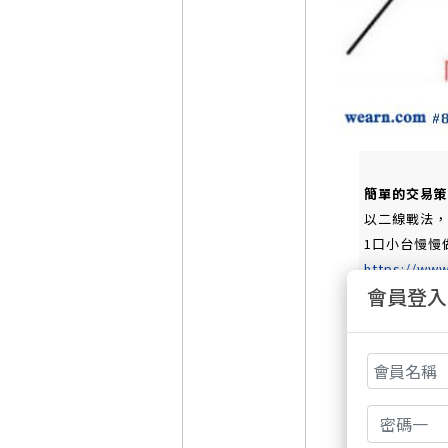
簡單的交易策
以二線戰法，每日
1口小台慢慢
https://ww
會員登入
二條線
二次25
1口小台 
知道不難