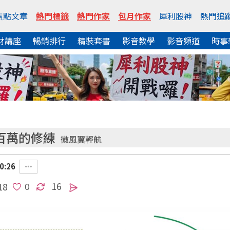
焦點文章
熱門標籤
熱門作家
包月作家
犀利股神
熱門追
財講座
暢銷排行
精裝套書
影音教學
影音頻道
時事
到百萬的修練
微風翼輕航
0:26
16
18