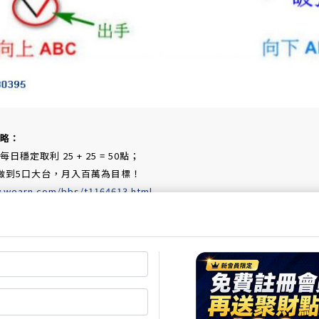
略：
穩定取利 25 + 25 = 50點；
做到5口大台，月入百萬為目標！
w.wearn.com/bbs/t1164613.html
點
-> 5口大台
，做到不易。