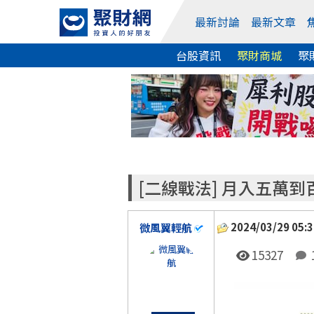
最新討論
最新文章
台股資訊
聚財商城
聚
[二線戰法] 月入五萬
2024/03/29 05:3
微風翼輕航
15327