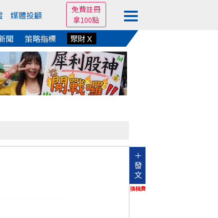
免費註冊
蹤
媒體投顧
拿100點
新聞
策略指標
聚財Ｘ
＋
發
文
換稿費