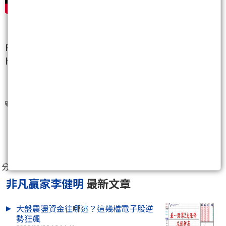
FB粉絲團：
https://www.facebook.com/ntu999/
漢唐(2404)
志聖(2467)
大綜(3147)
中美晶(5483)
雷科(6207)
0
分享至：
非凡贏家李健明
最新文章
大盤震盪資金往哪逃？這幾檔電子股逆
勢狂飆