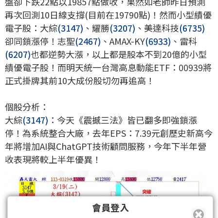
盤卻下跌22點以19857點做收，果然如老師昨日預測
再次回測10日線支撐(目前在19790點)！然而小型績優
電子股：大綜
(3147)
、耀勝
(3207)
、美達科技
(6735)
卻同鎖漲停！志聖
(2467)
、AMAX-KY
(6933)
、雷科
(6207)
也都逆勢大漲，以上都是股本不到20億的小型
績優電子股！而明天統一台灣高息動能ETF：00939將
正式掛牌其前10大成份股切勿再追高！
個股分析：
大綜
(3147)
：今天《震撼三法》皆已翻多即強鎖漲
停！為系統整合大廠，去年EPS：7.39元創歷史新高今
年將增加AI與ChatGPT技術顧問服務，今年下半年營
收表現將較上半年優異！
會員登入