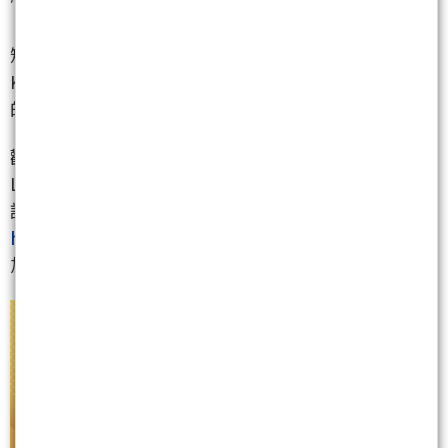
短線可留意漢唐
(2404)
、耀勝
(3207)
、AMAX-
KY
(6933)
、中美晶
(5483)
、樺漢
(6414)
、致伸
(4915)
的拉回買點！
歡迎加入【非凡贏家】LINE@好友
LINE ID: @good58899
請透過以下連結將我們加入好友
https://lin.ee/TiGX9qQ
加入後可在留言版上詢問個股或入會問題！