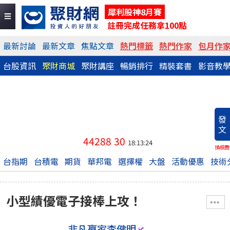
犀利股神8月賽
註冊完成任務拿100點
最新討論
最新文章
焦點文章
熱門標籤
熱門作家
包月作
台股資訊
聚財商城
聚財講座
暢銷排行
精裝套書
影音教
發
文
44288
30
18:13:24
換稿費
台指期
台積電
期貨
華邦電
選擇權
大盤
活動優惠
技術
小型績優電子接棒上攻！
非凡贏家李健明