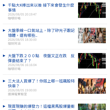
千點大K棒出來以後 接下來會發生什麼
事情
2026/08/05 20:19:47
咖啡好喝
大盤季線一口氣站上，除了矽光子跟記
憶體，還有哪些..
2026/08/05 18:30:00
理財阿涵
大盤下跌２００點 夜盤又正在跌 反
彈要結束了？
2026/08/06 16:16:04
咖啡好喝
三大法人買爆了！你搭上哪一班飆股特
快車？
2026/08/05 19:00:00
選擇權實驗室
現買現賺的爆發力！這檔黑馬股爆量衝