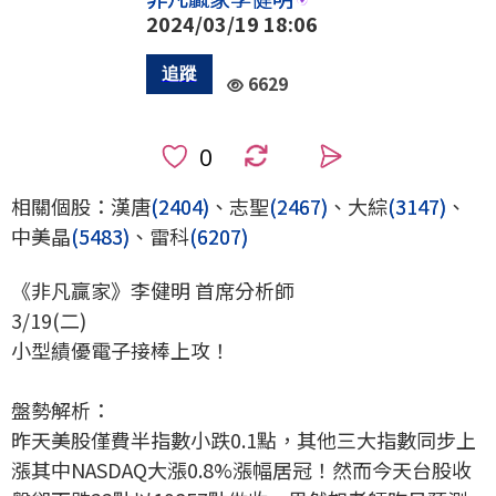
2024/03/19 18:06
6629
0
相關個股：漢唐
(2404)
、志聖
(2467)
、大綜
(3147)
、
中美晶
(5483)
、雷科
(6207)
《非凡贏家》李健明 首席分析師
3/19(二)
小型績優電子接棒上攻！
盤勢解析：
昨天美股僅費半指數小跌0.1點，其他三大指數同步上
漲其中NASDAQ大漲0.8%漲幅居冠！然而今天台股收