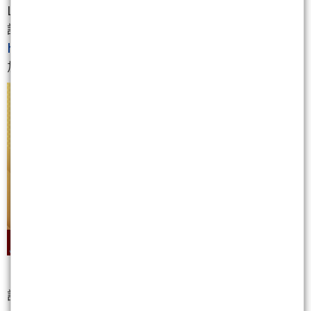
LINE ID: @good58899
請透過以下連結將我們加入好友
https://lin.ee/TiGX9qQ
加入後可在留言版上詢問個股或入會問題！
諮詢專線：0800-555808！