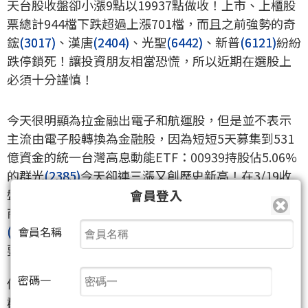
天台股收盤卻小漲9點以19937點做收！上市、上櫃股
票總計944檔下跌超過上漲701檔，而且之前強勢的奇
鋐
(3017)
、漢唐
(2404)
、光聖
(6442)
、新普
(6121)
紛紛
跌停鎖死！讓投資朋友相當恐慌，所以近期在選股上
必須十分謹慎！
今天很明顯為拉金融出電子和航運股，但是並不表示
主流由電子股轉換為金融股，因為短短5天募集到531
億資金的統一台灣高息動能ETF：00939持股佔5.06%
的群光
(2385)
今天卻連三漲又創歷史新高！在3/19收
盤前00939必須買滿1.1萬張，而昨天買超第一名的券
會員登入
商就是統一證券大買1787張！然而第一大持股聯發科
(2454)
因為他們還沒進場所以今天重挫5%！近期操作
會員名稱
要特別留意相關個股的券商進出！
密碼一
個股分析：
群光
(2383)
：去年全年稅後純益74.6億元EPS：10.35