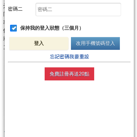
元創歷史新高，此外毛利率、營業利益率和淨利率也
密碼二
同創新高！群光擬發放7.8元現金股利為史上最高(配發
率高達75％)！今年營收成長將優於同業，有機會達雙
保持我的登入狀態（三個月）
位數成長！同時因為高附加價值產品為營收主力，獲
利可望再創新高！投信從2/29~3/13已連十買累計大買
登入
改用手機號碼登入
12284張擁有籌碼面的優勢！
忘記密碼我要重設
免費註冊再送20點