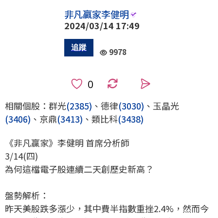
非凡贏家李健明
2024/03/14 17:49
9978
0
相關個股：群光
(2385)
、德律
(3030)
、玉晶光
(3406)
、京鼎
(3413)
、類比科
(3438)
《非凡贏家》李健明 首席分析師
3/14(四)
為何這檔電子股連續二天創歷史新高？
盤勢解析：
昨天美股跌多漲少，其中費半指數重挫2.4%，然而今