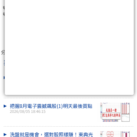
群光(2385)
德律(3030)
玉晶光(3406)
京鼎(3413)
類比科(3438)
0
分享至：
非凡贏家李健明
最新文章
大盤震盪資金往哪逃？這幾檔電子股逆
勢狂飆
2026/08/06 16:14:41
把握8月電子震撼飆股(1)明天最後買點
2026/08/05 18:46:15
洗盤就是機會，選對股照樣賺！東典光