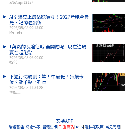
皮皮pipi12157
AI引爆史上最猛缺貨潮！2027產能全賣
光，記憶體股價..
2026/08/08 00:15:00
Menefer
1萬點的長途征戰 要開始囉.. 現在進場
贏在起跑點
2026/08/08 06:00:00
福佬
下週行情規劃：準！中最低！持續卡
位？數千點？列車..
2026/08/08 11:34:28
海龍王
安裝APP
論壇舊檔
|
認證作家
|
書籍出版
|
刊登廣告
|
RSS
|
隱私權政策
|
常見問題
|