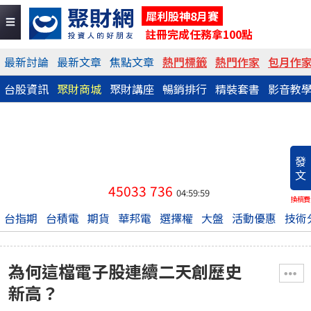
犀利股神8月賽
註冊完成任務拿100點
最新討論
最新文章
焦點文章
熱門標籤
熱門作家
包月作
台股資訊
聚財商城
聚財講座
暢銷排行
精裝套書
影音教
發
文
45033
736
04:59:59
換稿費
台指期
台積電
期貨
華邦電
選擇權
大盤
活動優惠
技術
為何這檔電子股連續二天創歷史
新高？