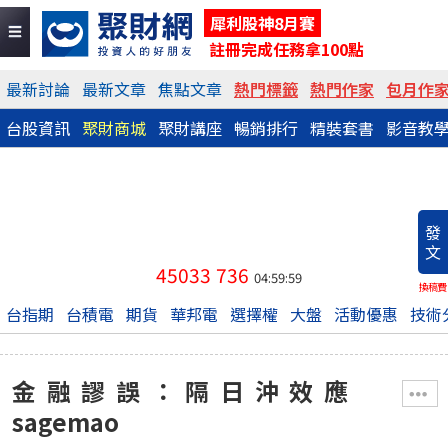
犀利股神8月賽
註冊完成任務拿100點
最新討論
最新文章
焦點文章
熱門標籤
熱門作家
包月作
台股資訊
聚財商城
聚財講座
暢銷排行
精裝套書
影音教
發
文
45033
736
04:59:59
換稿費
台指期
台積電
期貨
華邦電
選擇權
大盤
活動優惠
技術
金融謬誤：隔日沖效應
sagemao