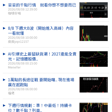
妥妥的千點行情 就看你想不想要而已
2026/08/08 12:39:00
咖啡好喝
8/8 下週大B波（開始進入高峰）內容
一看就懂
2026/08/08 10:00:00
皮皮pipi12157
AI引爆史上最猛缺貨潮！2027產能全賣
光，記憶體股價..
2026/08/08 00:15:00
Menefer
1萬點的長途征戰 要開始囉.. 現在進場
贏在起跑點
2026/08/08 06:00:00
福佬
下週行情規劃：準！中最低！持續卡
位？數千點？列車..