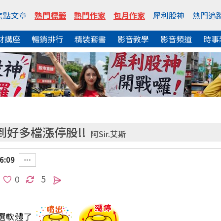
焦點文章
熱門標籤
熱門作家
包月作家
犀利股神
熱門追
財講座
暢銷排行
精裝套書
影音教學
影音頻道
時事
好多檔漲停股!!
阿Sir.艾斯
6:09
5
選軟體了