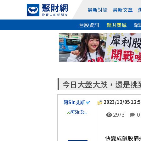
最新討論
最新文章
台股資訊
聚財商城
聚
今日大盤大跌，還是挑到
2023/12/05 12:5
阿Sir.艾斯
2973
0
快變成飆股篩