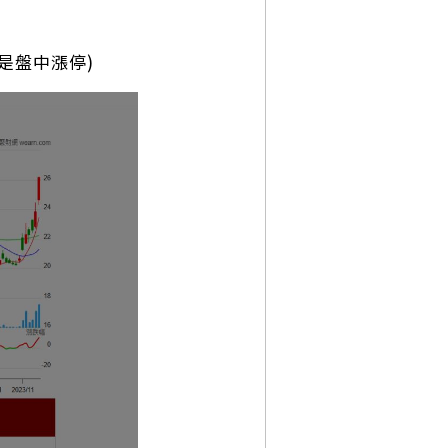
些是盤中漲停)