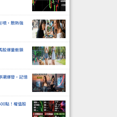
在噴，散熱強
馬股爆量衝鎖
停潮爆發，記憶
00點！權值股