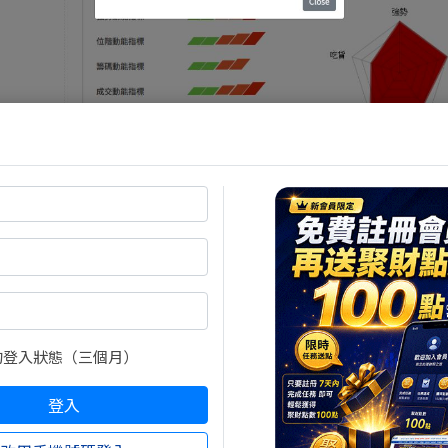
再通知各位^^
不能追囉~
昨日文章都有提醒
，今天立馬打到跌停~
支持阿Sir.艾斯!!
的登入狀態（三個月）
50票
，明日免設點直接公布最新的完整淘股名單(包括空方
登入