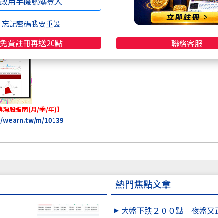
改用手機號碼登入
忘記密碼我要重設
免費註冊再送20點
聯絡客服
淘股指南(月/季/年)】
//wearn.tw/m/10139
熱門焦點文章
大盤下跌２００點 夜盤又