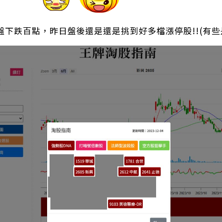
)大盤下跌百點，昨日盤後還是還是挑到好多檔漲停股!!(有