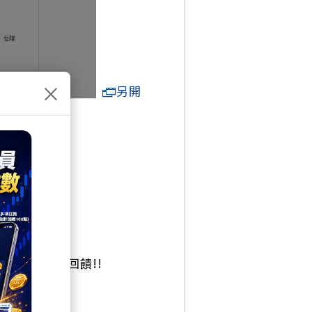
×
另開
標的)作為回饋!!