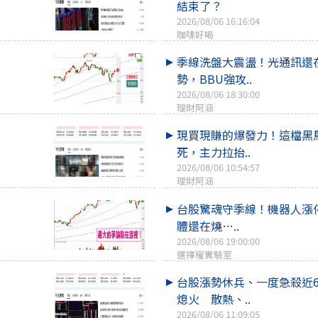
結束了？
2026/08/06 16:16:04
咖啡好喝
季線洗盤大震盪！光通訊還
勢，BBU強攻..
2026/08/06 18:30:00
理財阿涵
現買現賺的爆發力！這檔黑
死，主力拉抬..
2026/08/06 10:54:57
理財阿涵
台股驚魂守季線！機器人漲
體還在燒…..
2026/08/06 19:00:00
選擇權實驗室
台股漲勢休兵、一度急殺近6
熄火 散熱、..
2026/08/06 11:09:05