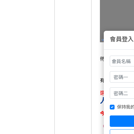
會員登入
待正式上架會
有些個股短線
選情告急!!
人氣王敬請
保持我
今日若有到達2
5