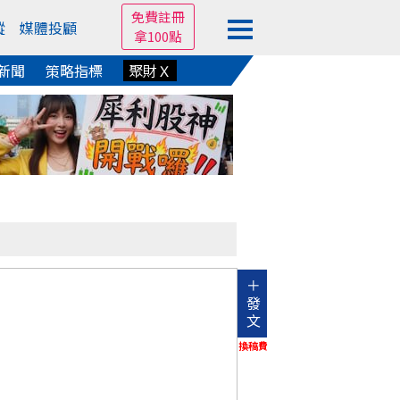
免費註冊
蹤
媒體投顧
拿100點
新聞
策略指標
聚財Ｘ
＋
發
文
換稿費