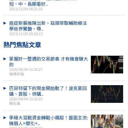
短、中、長期看好..
2023/12/04 08:21:33
癌症新藥推陳出新，菇類萃取輔助療法
學術界驚艷，帶..
2023/11/29 09:18:13
熱門焦點文章
掌握好一整週的交易節奏 才有機會賺大
的
2026/08/09 10:35:27
咖啡好喝
巴菲特留下的現金開始動了！波克夏回
購、買股、併購..
2026/08/08 22:32:22
陳志維
季線大混戰資金轉戰小飆股！盤面主流:
機器人+塑化+..