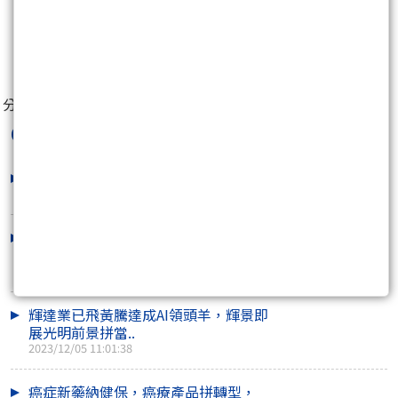
1
人
分享至：
ObserverBio
最新文章
接棒AI熱潮，生技A級企業將起飛
2023/12/12 08:45:25
中國地產危機，其實是轉機，產業結合
掌先機
2023/12/11 14:46:04
輝達業已飛黃騰達成AI領頭羊，輝景即
展光明前景拼當..
2023/12/05 11:01:38
癌症新藥納健保，癌療產品拼轉型，