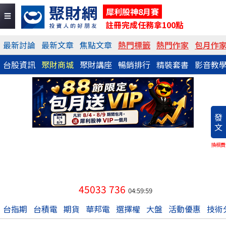
犀利股神8月賽
註冊完成任務拿100點
最新討論
最新文章
焦點文章
熱門標籤
熱門作家
包月作
台股資訊
聚財商城
聚財講座
暢銷排行
精裝套書
影音教
發
文
換稿費
45033
736
04:59:59
台指期
台積電
期貨
華邦電
選擇權
大盤
活動優惠
技術