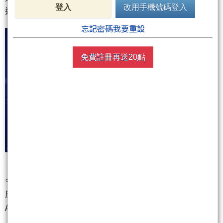
登入
改用手機號碼登入
邁進，期望打造成兆元產業。」
忘記密碼我要重設
免費註冊再送20點
今年大會的三大主軸「智慧醫療、精準醫療、全齡健
康」涵蓋複合式領域，不侷限單單只有生技醫療，遂
AI相關企業都籍此平台展現獨家專利技術，國內緯創
（3231.TW）、華碩（2357.TW）、廣達