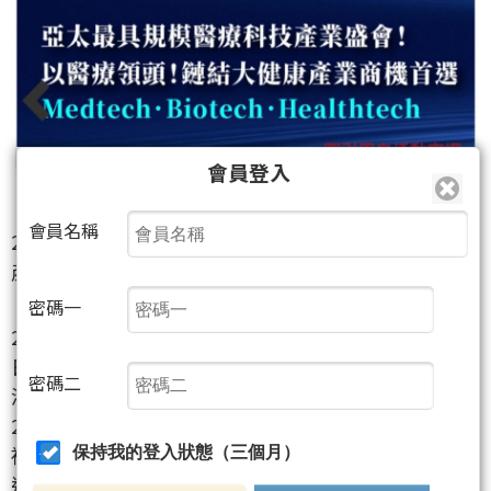
會員登入
會員名稱
2023台灣生技醫療科技展，總統蔡英文：「打造兆元
產業」，論壇聚焦癌症醫療、海外生技投資
密碼一
2023台灣醫療科技展正式開跑（11月30日至12月3
日），為期四天高張力的醫療科技產業饗宴在臺北南
密碼二
港展覽館盛大展開，吸引國（內）外650個機構、
2300個攤位熱切參與；總統蔡英文親臨主持開幕典
禮，致詞時表示：「政府積極推動生醫產業創新及促
保持我的登入狀態（三個月）
進精準醫療產業發展，朝成為全球數位醫療轉型基地