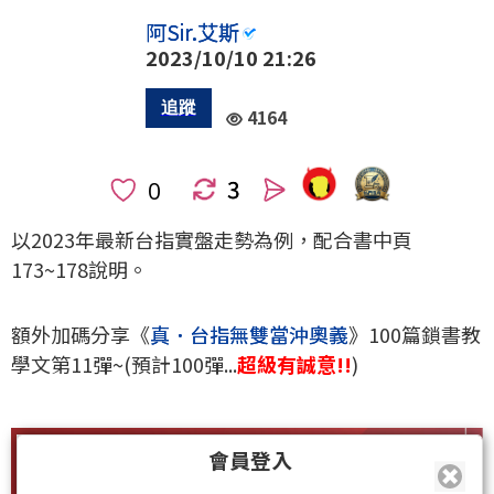
阿Sir.艾斯
2023/10/10 21:26
4164
3
人
以2023年最新台指實盤走勢為例，配合書中頁
173~178說明。
額外加碼分享《
真．台指無雙當沖奧義
》100篇鎖書教
學文第11彈~(預計100彈...
超級有誠意!!
)
會員登入