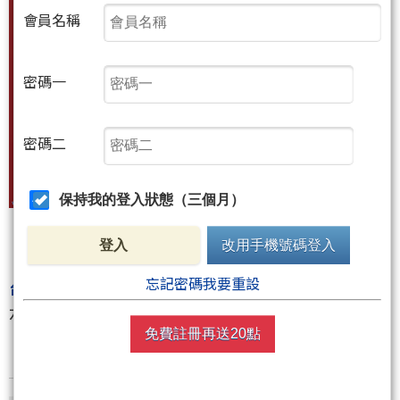
會員名稱
密碼一
密碼二
保持我的登入狀態（三個月）
登入
改用手機號碼登入
《
真．台指無雙當沖奧義
》好評販售中!!!
忘記密碼我要重設
台指無雙當沖交易研習會(講座+書)
-10/21、10/22(共
六日二整天)
免費註冊再送20點