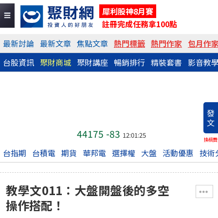
犀利股神8月賽
註冊完成任務拿100點
最新討論
最新文章
焦點文章
熱門標籤
熱門作家
包月作
台股資訊
聚財商城
聚財講座
暢銷排行
精裝套書
影音教
發
文
44175
-83
12:01:25
換稿費
台指期
台積電
期貨
華邦電
選擇權
大盤
活動優惠
技術
教學文011：大盤開盤後的多空
操作搭配！