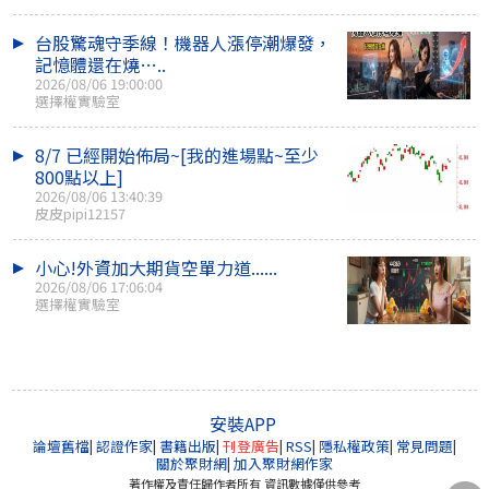
台股驚魂守季線！機器人漲停潮爆發，
記憶體還在燒…..
2026/08/06 19:00:00
選擇權實驗室
8/7 已經開始佈局~[我的進場點~至少
800點以上]
2026/08/06 13:40:39
皮皮pipi12157
小心!外資加大期貨空單力道......
2026/08/06 17:06:04
選擇權實驗室
安裝APP
論壇舊檔
|
認證作家
|
書籍出版
|
刊登廣告
|
RSS
|
隱私權政策
|
常見問題
|
關於聚財網
|
加入聚財網作家
著作權及責任歸作者所有 資訊數據僅供參考